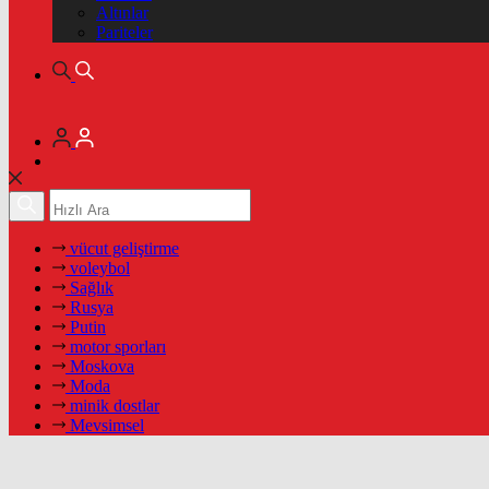
Altınlar
Pariteler
vücut geliştirme
voleybol
Sağlık
Rusya
Putin
motor sporları
Moskova
Moda
minik dostlar
Mevsimsel