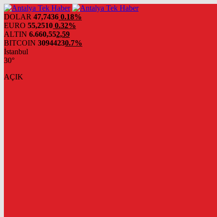
DOLAR
47,7436
0.18%
EURO
55,2510
0.32%
ALTIN
6.660,55
2,59
BITCOIN
3094423
0.7%
İstanbul
30°
AÇIK