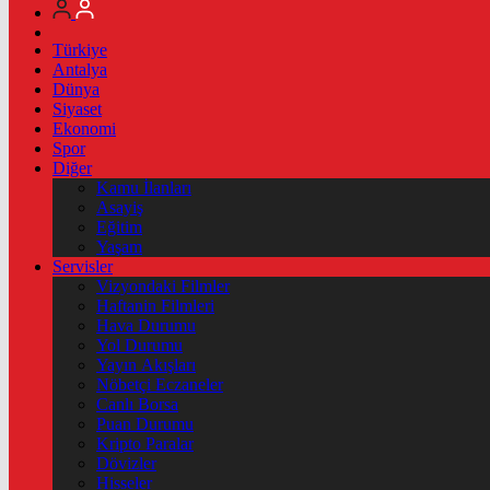
Türkiye
Antalya
Dünya
Siyaset
Ekonomi
Spor
Diğer
Kamu İlanları
Asayiş
Eğitim
Yaşam
Servisler
Vizyondaki Filmler
Haftanin Filmleri
Hava Durumu
Yol Durumu
Yayın Akışları
Nöbetçi Eczaneler
Canlı Borsa
Puan Durumu
Kripto Paralar
Dövizler
Hisseler