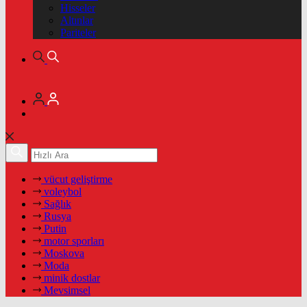
Hisseler
Altınlar
Pariteler
vücut geliştirme
voleybol
Sağlık
Rusya
Putin
motor sporları
Moskova
Moda
minik dostlar
Mevsimsel