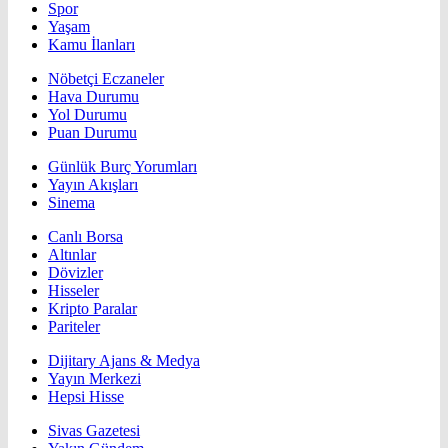
Spor
Yaşam
Kamu İlanları
Nöbetçi Eczaneler
Hava Durumu
Yol Durumu
Puan Durumu
Günlük Burç Yorumları
Yayın Akışları
Sinema
Canlı Borsa
Altınlar
Dövizler
Hisseler
Kripto Paralar
Pariteler
Dijitary Ajans & Medya
Yayın Merkezi
Hepsi Hisse
Sivas Gazetesi