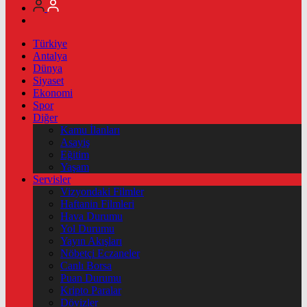
Türkiye
Antalya
Dünya
Siyaset
Ekonomi
Spor
Diğer
Kamu İlanları
Asayiş
Eğitim
Yaşam
Servisler
Vizyondaki Filmler
Haftanin Filmleri
Hava Durumu
Yol Durumu
Yayın Akışları
Nöbetçi Eczaneler
Canlı Borsa
Puan Durumu
Kripto Paralar
Dövizler