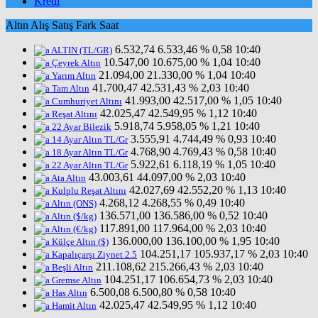
Kredi
Altın
Alış
Satış
Fark
Saat
6.532,74
6.533,46
% 0,58
10:40
ALTIN (TL/GR)
10.547,00
10.675,00
% 1,04
10:40
Çeyrek Altın
21.094,00
21.330,00
% 1,04
10:40
Yarım Altın
41.700,47
42.531,43
% 2,03
10:40
Tam Altın
41.993,00
42.517,00
% 1,05
10:40
Cumhuriyet Altını
42.025,47
42.549,95
% 1,12
10:40
Reşat Altını
5.918,74
5.958,05
% 1,21
10:40
22 Ayar Bilezik
3.555,91
4.744,49
% 0,93
10:40
14 Ayar Altın TL/Gr
4.768,90
4.769,43
% 0,58
10:40
18 Ayar Altın TL/Gr
5.922,61
6.118,19
% 1,05
10:40
22 Ayar Altın TL/Gr
43.003,61
44.097,00
% 2,03
10:40
Ata Altın
42.027,69
42.552,20
% 1,13
10:40
Kulplu Reşat Altını
4.268,12
4.268,55
% 0,49
10:40
Altın (ONS)
136.571,00
136.586,00
% 0,52
10:40
Altın ($/kg)
117.891,00
117.964,00
% 2,03
10:40
Altın (€/kg)
136.000,00
136.100,00
% 1,95
10:40
Külçe Altın ($)
104.251,17
105.937,17
% 2,03
10:40
Kapalıçarşı Ziynet 2.5
211.108,62
215.266,43
% 2,03
10:40
Beşli Altın
104.251,17
106.654,73
% 2,03
10:40
Gremse Altın
6.500,08
6.500,80
% 0,58
10:40
Has Altın
42.025,47
42.549,95
% 1,12
10:40
Hamit Altın