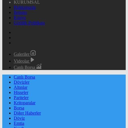
KURUMSAL
Hakkımızda
İletişim
Künye
Gizlilik Politikası
Galeriler
Videolar
Canlı Borsa
Canlı Borsa
Dövizler
Altınlar
Hisseler
Pariteler
Kritoparalar
Borsa
Diğer Haberler
Döviz
Emtia