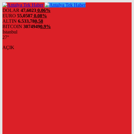
DOLAR
47,6023
0.06%
EURO
55,0587
0.08%
ALTIN
6.533,78
0,58
BITCOIN
3074949
0.9%
İstanbul
27°
AÇIK