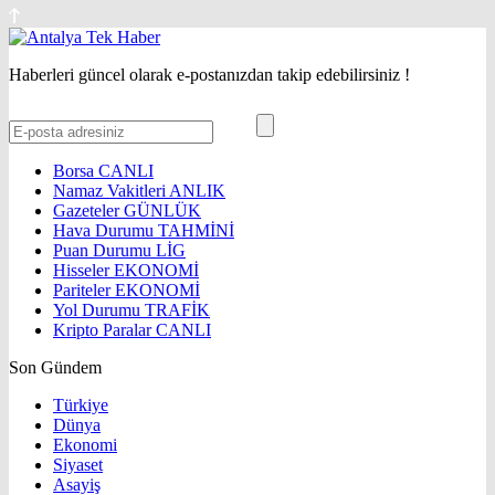
Haberleri güncel olarak e-postanızdan takip edebilirsiniz !
Borsa
CANLI
Namaz Vakitleri
ANLIK
Gazeteler
GÜNLÜK
Hava Durumu
TAHMİNİ
Puan Durumu
LİG
Hisseler
EKONOMİ
Pariteler
EKONOMİ
Yol Durumu
TRAFİK
Kripto Paralar
CANLI
Son Gündem
Türkiye
Dünya
Ekonomi
Siyaset
Asayiş