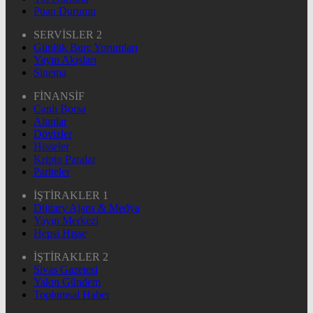
Puan Durumu
SERVİSLER 2
Günlük Burç Yorumları
Yayın Akışları
Sinema
FİNANSİF
Canlı Borsa
Altınlar
Dövizler
Hisseler
Kripto Paralar
Pariteler
İŞTİRAKLER 1
Dijitary Ajans & Medya
Yayın Merkezi
Hepsi Hisse
İŞTİRAKLER 2
Sivas Gazetesi
Yakın Gündem
Toplumsal Haber