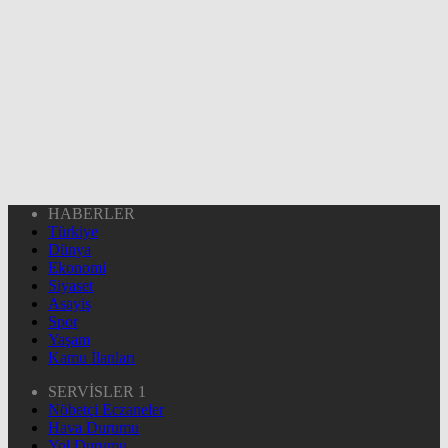
HABERLER
Türkiye
Dünya
Ekonomi
Siyaset
Asayiş
Spor
Yaşam
Kamu İlanları
SERVİSLER 1
Nöbetçi Eczaneler
Hava Durumu
Yol Durumu