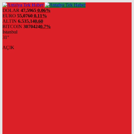
DOLAR
47,5965
0.06%
EURO
55,0760
0.11%
ALTIN
6.535,14
0,60
BITCOIN
3070424
0.7%
İstanbul
31°
AÇIK