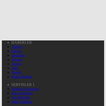
HABERLER
Türkiye
Dünya
Ekonomi
Siyaset
Asayiş
Spor
Yaşam
Kamu İlanları
SERVİSLER 1
Nöbetçi Eczaneler
Hava Durumu
Yol Durumu
Puan Durumu