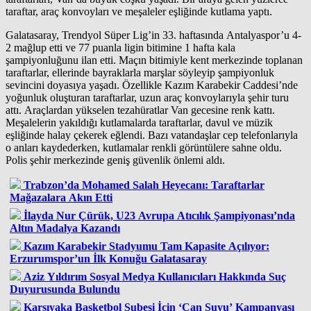
taraftar, araç konvoyları ve meşaleler eşliğinde kutlama yaptı.
Galatasaray, Trendyol Süper Lig’in 33. haftasında Antalyaspor’u 4-
2 mağlup etti ve 77 puanla ligin bitimine 1 hafta kala
şampiyonluğunu ilan etti. Maçın bitimiyle kent merkezinde toplanan
taraftarlar, ellerinde bayraklarla marşlar söyleyip şampiyonluk
sevincini doyasıya yaşadı. Özellikle Kazım Karabekir Caddesi’nde
yoğunluk oluşturan taraftarlar, uzun araç konvoylarıyla şehir turu
attı. Araçlardan yükselen tezahüratlar Van gecesine renk kattı.
Meşalelerin yakıldığı kutlamalarda taraftarlar, davul ve müzik
eşliğinde halay çekerek eğlendi. Bazı vatandaşlar cep telefonlarıyla
o anları kaydederken, kutlamalar renkli görüntülere sahne oldu.
Polis şehir merkezinde geniş güvenlik önlemi aldı.
Trabzon’da Mohamed Salah Heyecanı: Taraftarlar
Mağazalara Akın Etti
İlayda Nur Çürük, U23 Avrupa Atıcılık Şampiyonası’nda
Altın Madalya Kazandı
Kazım Karabekir Stadyumu Tam Kapasite Açılıyor:
Erzurumspor’un İlk Konuğu Galatasaray
Aziz Yıldırım Sosyal Medya Kullanıcıları Hakkında Suç
Duyurusunda Bulundu
Karşıyaka Basketbol Şubesi İçin ‘Can Suyu’ Kampanyası