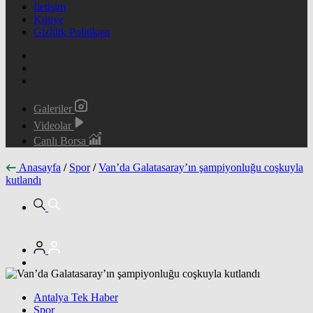
İletişim
Künye
Gizlilik Politikası
Galeriler
Videolar
Canlı Borsa
Anasayfa
/
Spor
/
Van’da Galatasaray’ın şampiyonluğu coşkuyla
kutlandı
Antalya Tek Haber
Spor