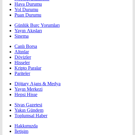
Hava Durumu
Yol Durumu
Puan Durumu
Günlük Burç Yorumları
Yayın Akışları
Sinema
Canlı Borsa
Altınlar
Dövizler
Hisseler
Kripto Paralar
Pariteler
Dijitary Ajans & Medya
Yayın Merkezi
Hepsi Hisse
Sivas Gazetesi
Yakın Gündem
Toplumsal Haber
Hakkımızda
İletişim