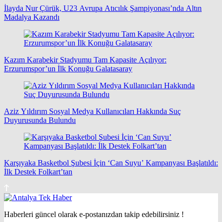
İlayda Nur Çürük, U23 Avrupa Atıcılık Şampiyonası’nda Altın
Madalya Kazandı
Kazım Karabekir Stadyumu Tam Kapasite Açılıyor:
Erzurumspor’un İlk Konuğu Galatasaray
Aziz Yıldırım Sosyal Medya Kullanıcıları Hakkında Suç
Duyurusunda Bulundu
Karşıyaka Basketbol Şubesi İçin ‘Can Suyu’ Kampanyası Başlatıldı:
İlk Destek Folkart’tan
Haberleri güncel olarak e-postanızdan takip edebilirsiniz !