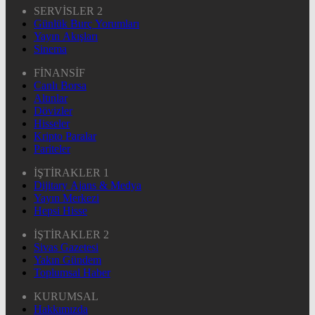
SERVİSLER 2
Günlük Burç Yorumları
Yayın Akışları
Sinema
FİNANSİF
Canlı Borsa
Altınlar
Dövizler
Hisseler
Kripto Paralar
Pariteler
İŞTİRAKLER 1
Dijitary Ajans & Medya
Yayın Merkezi
Hepsi Hisse
İŞTİRAKLER 2
Sivas Gazetesi
Yakın Gündem
Toplumsal Haber
KURUMSAL
Hakkımızda