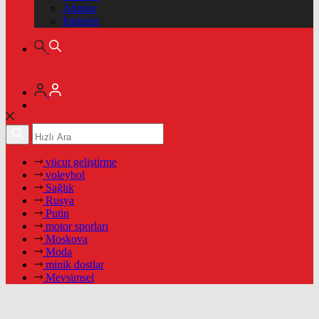
Altınlar
Pariteler
vücut geliştirme
voleybol
Sağlık
Rusya
Putin
motor sporları
Moskova
Moda
minik dostlar
Mevsimsel