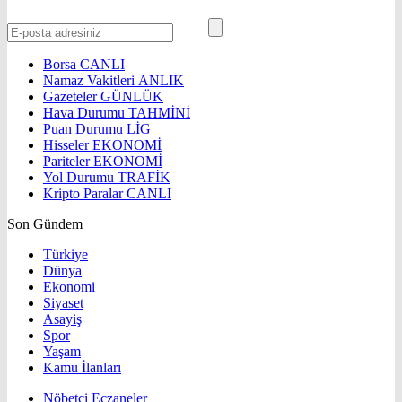
Borsa
CANLI
Namaz Vakitleri
ANLIK
Gazeteler
GÜNLÜK
Hava Durumu
TAHMİNİ
Puan Durumu
LİG
Hisseler
EKONOMİ
Pariteler
EKONOMİ
Yol Durumu
TRAFİK
Kripto Paralar
CANLI
Son Gündem
Türkiye
Dünya
Ekonomi
Siyaset
Asayiş
Spor
Yaşam
Kamu İlanları
Nöbetçi Eczaneler