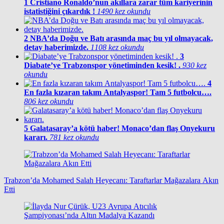
1
Cristiano Ronaldo’nun akıllara zarar tüm kariyerinin
istatistiğini çıkardık !
1490 kez okundu
2
NBA’da Doğu ve Batı arasında maç bu yıl olmayacak,
detay haberimizde.
1108 kez okundu
3
Diabate’ye Trabzonspor yönetiminden kesik! .
930 kez
okundu
4
En fazla kızaran takım Antalyaspor! Tam 5 futbolcu….
806 kez okundu
5
Galatasaray’a kötü haber! Monaco’dan flaş Onyekuru
kararı.
781 kez okundu
Trabzon’da Mohamed Salah Heyecanı: Taraftarlar Mağazalara Akın
Etti