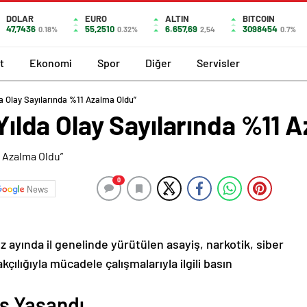
DOLAR
EURO
ALTIN
BITCOIN
47,7436
55,2510
6.657,69
3098454
0.18%
0.32%
2,54
0.7%
t
Ekonomi
Spor
Diğer
Servisler
lda Olay Sayılarında %11 Azalma Oldu”
 Yılda Olay Sayılarında %11 
0
News
z ayında il genelinde yürütülen asayiş, narkotik, siber
çılığıyla mücadele çalışmalarıyla ilgili basın
ş Yaşandı