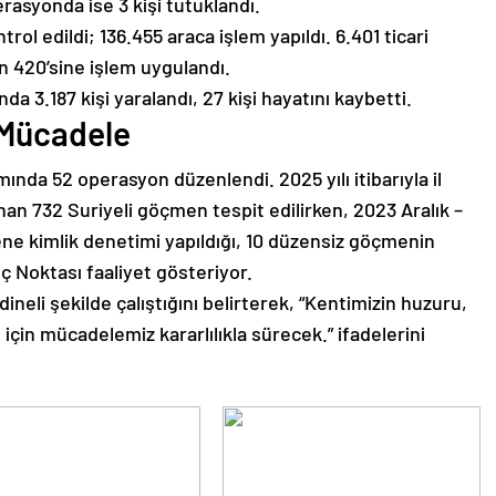
erasyonda ise 3 kişi tutuklandı.
rol edildi; 136.455 araca işlem yapıldı. 6.401 ticari
n 420’sine işlem uygulandı.
nda 3.187 kişi yaralandı, 27 kişi hayatını kaybetti.
 Mücadele
da 52 operasyon düzenlendi. 2025 yılı itibarıyla il
an 732 Suriyeli göçmen tespit edilirken, 2023 Aralık –
kimlik denetimi yapıldığı, 10 düzensiz göçmenin
öç Noktası faaliyet gösteriyor.
neli şekilde çalıştığını belirterek, “Kentimizin huzuru,
çin mücadelemiz kararlılıkla sürecek.” ifadelerini