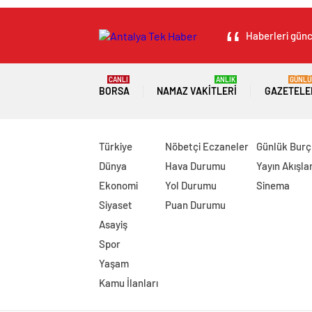
Haberleri günce
CANLI
ANLIK
GÜNLÜ
BORSA
NAMAZ VAKITLERI
GAZETELE
Türkiye
Nöbetçi Eczaneler
Günlük Burç
Dünya
Hava Durumu
Yayın Akışlar
Ekonomi
Yol Durumu
Sinema
Siyaset
Puan Durumu
Asayiş
Spor
Yaşam
Kamu İlanları