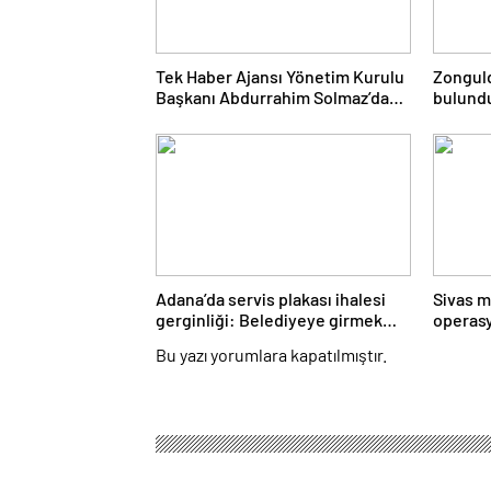
Tek Haber Ajansı Yönetim Kurulu
Zonguld
Başkanı Abdurrahim Solmaz’dan
bulund
Adıyaman Cumhuriyet Başsavcısı
otopsiy
Özgür Celbek’e Hayırlı Olsun
Ziyareti
Adana’da servis plakası ihalesi
Sivas m
gerginliği: Belediyeye girmek
operas
isteyen gruba müdahale
Bu yazı yorumlara kapatılmıştır.