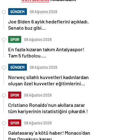
GÜNDEM
08 Ağustos 2026
Joe Biden 6 aylık hedeflerini açıkladı.
Senato buz gibi…
SPOR
08 Ağustos 2026
En fazla kızaran takım Antalyaspor!
Tam 5 futbolcu….
GÜNDEM
08 Ağustos 2026
Norweç silahlı kuvvetleri kadınlardan
oluşan özel kuvvetler eğitimlerini
başlattı.
SPOR
08 Ağustos 2026
Cristiano Ronaldo’nun akıllara zarar
tüm kariyerinin istatistiğini çıkardık !
SPOR
08 Ağustos 2026
Galatasaray’a kötü haber! Monaco’dan
flaş Onyekuru kararı.