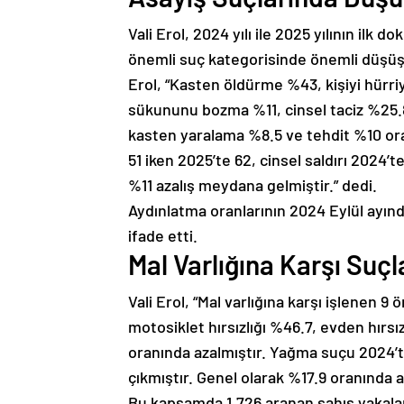
Vali Erol, 2024 yılı ile 2025 yılının ilk do
önemli suç kategorisinde önemli düşüşle
Erol, “Kasten öldürme %43, kişiyi hürri
sükununu bozma %11, cinsel taciz %25.8
kasten yaralama %8.5 ve tehdit %10 ora
51 iken 2025’te 62, cinsel saldırı 2024’t
%11 azalış meydana gelmiştir.” dedi.
Aydınlatma oranlarının 2024 Eylül ayın
ifade etti.
Mal Varlığına Karşı Suçl
Vali Erol, “Mal varlığına karşı işlenen 9
motosiklet hırsızlığı %46.7, evden hırsız
oranında azalmıştır. Yağma suçu 2024’te 
çıkmıştır. Genel olarak %17.9 oranında a
Bu kapsamda 1.726 aranan şahıs yakalanı