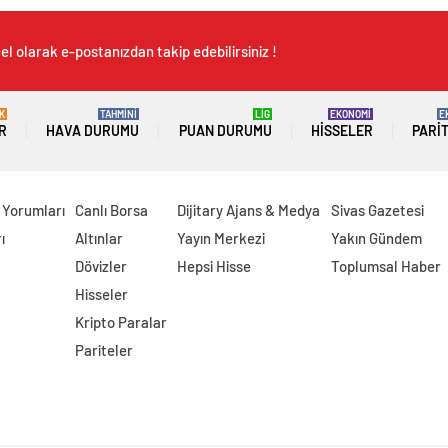
l olarak e-postanızdan takip edebilirsiniz !
K
TAHMİNİ
LİG
EKONOMİ
E
R
HAVA DURUMU
PUAN DURUMU
HISSELER
PARI
 Yorumları
Canlı Borsa
Dijitary Ajans & Medya
Sivas Gazetesi
ı
Altınlar
Yayın Merkezi
Yakın Gündem
Dövizler
Hepsi Hisse
Toplumsal Haber
Hisseler
Kripto Paralar
Pariteler