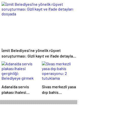
Başkanı
Kesin ölüm nedeni
Abdurrahim
otopsiyle
Solmaz’dan
belirlenecek
Adıyaman
Cumhuriyet
Başsavcısı Özgür
Celbek’e Hayırlı
Olsun Ziyareti
İzmit Belediyesi’ne yönelik rüşvet
soruşturması: Gizli kayıt ve ifade detayları
dosyada
Adana’da servis
Sivas merkezli yasa
plakası ihalesi
dışı bahis
gerginliği:
operasyonu: 2
Belediyeye girmek
tutuklama
isteyen gruba