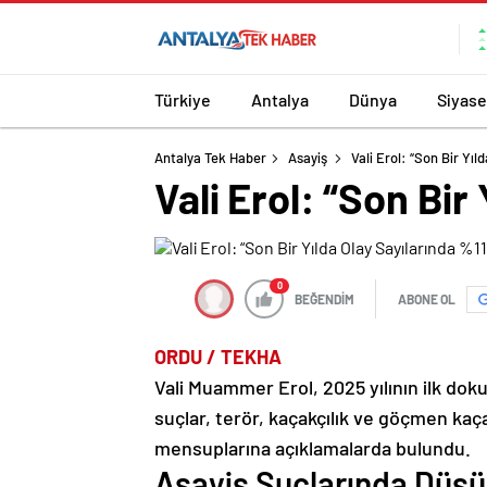
Türkiye
Antalya
Dünya
Siyase
Antalya Tek Haber
Asayiş
Vali Erol: “Son Bir Yı
Vali Erol: “Son Bir
0
BEĞENDİM
ABONE OL
ORDU / TEKHA
Vali Muammer Erol, 2025 yılının ilk doku
suçlar, terör, kaçakçılık ve göçmen kaçak
mensuplarına açıklamalarda bulundu.
Asayiş Suçlarında Düşü