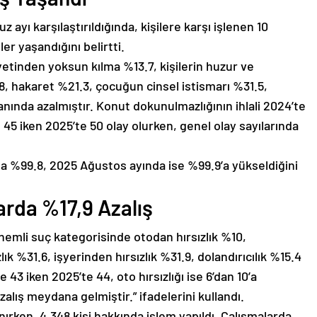
kuz ayı karşılaştırıldığında, kişilere karşı işlenen 10
r yaşandığını belirtti.
yetinden yoksun kılma %13.7, kişilerin huzur ve
, hakaret %21.3, çocuğun cinsel istismarı %31.5,
nında azalmıştır. Konut dokunulmazlığının ihlali 2024’te
e 45 iken 2025’te 50 olay olurken, genel olay sayılarında
da %99.8, 2025 Ağustos ayında ise %99.9’a yükseldiğini
arda %17,9 Azalış
 önemli suç kategorisinde otodan hırsızlık %10,
lık %31.6, işyerinden hırsızlık %31.9, dolandırıcılık %15.4
43 iken 2025’te 44, oto hırsızlığı ise 6’dan 10’a
zalış meydana gelmiştir.” ifadelerini kullandı.
rken, 4.348 kişi hakkında işlem yapıldı. Çalışmalarda