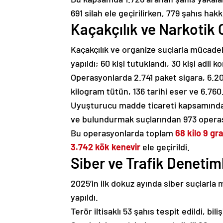
691 silah ele geçirilirken, 779 şahıs hakk
Kaçakçılık ve Narkotik 
Kaçakçılık ve organize suçlarla mücad
yapıldı; 60 kişi tutuklandı, 30 kişi adli k
Operasyonlarda 2.741 paket sigara, 6.202
kilogram tütün, 136 tarihi eser ve 6.760
Uyuşturucu madde ticareti kapsamında 1
ve bulundurmak suçlarından 973 opera
Bu operasyonlarda toplam
68 kilo 9 g
3.742 kök kenevir
ele geçirildi.
Siber ve Trafik Denetiml
2025’in ilk dokuz ayında siber suçlarl
yapıldı.
Terör iltisaklı 53 şahıs tespit edildi, bi