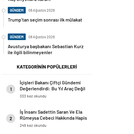
GÜNDEM
08 Ağustos 2026
Trump’tan seçim sonrası ilk mülakat
GÜNDEM
08 Ağustos 2026
Avusturya başbakanı Sebastian Kurz
ile ilgili bilinmeyenler
KATEGORİNİN POPÜLERLERİ
İçişleri Bakanı Çiftçi Gündemi
Değerlendirdi: Bu Yıl Araç Değil
1
Lojman Alacağız
333 kez okundu
İş İnsanı Sadettin Saran Ve Ela
Rümeysa Cebeci Hakkında Hapis
2
İstemi
249 kez okundu