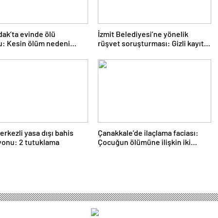
ak’ta evinde ölü
İzmit Belediyesi’ne yönelik
u: Kesin ölüm nedeni
rüşvet soruşturması: Gizli kayıt
le belirlenecek
ve ifade detayları dosyada
erkezli yasa dışı bahis
Çanakkale’de ilaçlama faciası:
yonu: 2 tutuklama
Çocuğun ölümüne ilişkin iki
tutuklama