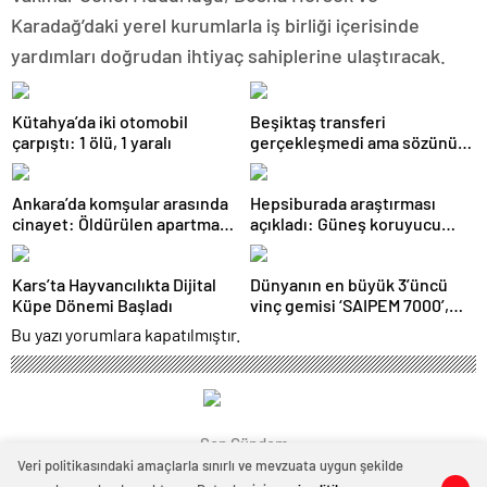
Karadağ’daki yerel kurumlarla iş birliği içerisinde
yardımları doğrudan ihtiyaç sahiplerine ulaştıracak.
Kütahya’da iki otomobil
Beşiktaş transferi
çarpıştı: 1 ölü, 1 yaralı
gerçekleşmedi ama sözünü
tuttu: 500 kilo karpuz dağıttı
Ankara’da komşular arasında
Hepsiburada araştırması
cinayet: Öldürülen apartman
açıkladı: Güneş koruyucu
yöneticisi son yolculuğuna
satışları yüzde 50 arttı
uğurlandı
Kars’ta Hayvancılıkta Dijital
Dünyanın en büyük 3’üncü
Küpe Dönemi Başladı
vinç gemisi ‘SAIPEM 7000’,
1915 Çanakkale Köprüsü’nün
Bu yazı yorumlara kapatılmıştır.
altından geçti
Son Gündem
Veri politikasındaki amaçlarla sınırlı ve mevzuata uygun şekilde