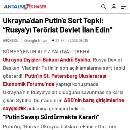
Ukrayna’dan Putin’e Sert Tepki:
“Rusya’yı Terörist Devlet İlan Edin”
23 Ekim 2025 09:35
ABONE OL
News
SÜMEYYENUR ALP / YALOVA – TEKHA
Ukrayna Dışişleri Bakanı Andrii Sybiha
, Rusya Devlet
Başkanı Vladimir Putin’in son açıklamalarına sert tepki
gösterdi.
Putin’in St. Petersburg Uluslararası
Ekonomik Forumu’nda
yaptığı konuşmada,
Ukrayna’nın Rusya’ya ait olduğunu savunmasına karşı
çıkan Sybiha, bu ifadelerin
ABD’nin barış girişimlerine
saygısızlık
anlamına geldiğini belirtti.
“Putin Savaşı Sürdürmekte Kararlı”
Putin’in, “Rus ve Ukrayna halkları tek millettir, tüm