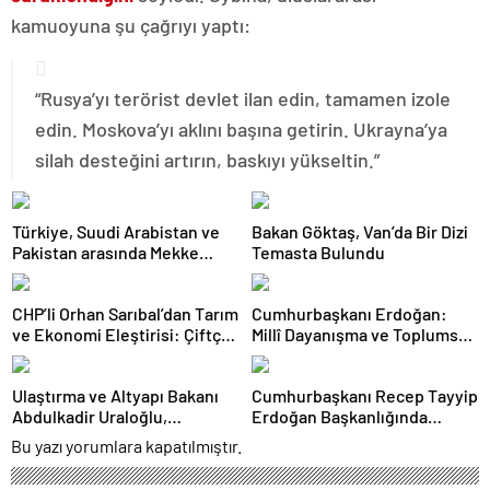
kamuoyuna şu çağrıyı yaptı:
“Rusya’yı terörist devlet ilan edin, tamamen izole
edin. Moskova’yı aklını başına getirin. Ukrayna’ya
silah desteğini artırın, baskıyı yükseltin.”
Türkiye, Suudi Arabistan ve
Bakan Göktaş, Van’da Bir Dizi
Pakistan arasında Mekke
Temasta Bulundu
Ortak Savunma Anlaşması
imzalandı
CHP’li Orhan Sarıbal’dan Tarım
Cumhurbaşkanı Erdoğan:
ve Ekonomi Eleştirisi: Çiftçi
Millî Dayanışma ve Toplumsal
Kaderiyle Baş Başa Kaldı
Bütünleşmenin
Güçlendirilmesine Dair Kanun
Ulaştırma ve Altyapı Bakanı
Cumhurbaşkanı Recep Tayyip
Teklifi Gazi Meclisimizin
Abdulkadir Uraloğlu,
Erdoğan Başkanlığında
Takdirine Sunuldu
Afyonkarahisar Belediye
Toplanan AK Parti MKYK’da
Bu yazı yorumlara kapatılmıştır.
Başkanlarıyla Bir Araya Geldi
Gündem “Terörsüz Türkiye”
Süreci Oldu