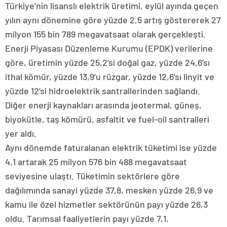
Türkiye’nin lisanslı elektrik üretimi, eylül ayında geçen
yılın aynı dönemine göre yüzde 2,5 artış göstererek 27
milyon 155 bin 789 megavatsaat olarak gerçekleşti.
Enerji Piyasası Düzenleme Kurumu (EPDK) verilerine
göre, üretimin yüzde 25,2’si doğal gaz, yüzde 24,6’sı
ithal kömür, yüzde 13,9’u rüzgar, yüzde 12,6’sı linyit ve
yüzde 12’si hidroelektrik santrallerinden sağlandı.
Diğer enerji kaynakları arasında jeotermal, güneş,
biyokütle, taş kömürü, asfaltit ve fuel-oil santralleri
yer aldı.
Aynı dönemde faturalanan elektrik tüketimi ise yüzde
4,1 artarak 25 milyon 576 bin 488 megavatsaat
seviyesine ulaştı. Tüketimin sektörlere göre
dağılımında sanayi yüzde 37,8, mesken yüzde 26,9 ve
kamu ile özel hizmetler sektörünün payı yüzde 26,3
oldu. Tarımsal faaliyetlerin payı yüzde 7,1,