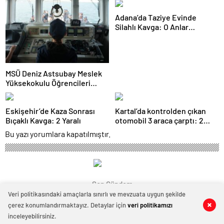
Adana’da Taziye Evinde
Silahlı Kavga: O Anlar
Kamerada
MSÜ Deniz Astsubay Meslek
Yüksekokulu Öğrencileri
Geleceğe Hazırlanıyor
Eskişehir’de Kaza Sonrası
Kartal’da kontrolden çıkan
Bıçaklı Kavga: 2 Yaralı
otomobil 3 araca çarptı: 2
yaralı
Bu yazı yorumlara kapatılmıştır.
Son Gündem
Veri politikasındaki amaçlarla sınırlı ve mevzuata uygun şekilde
çerez konumlandırmaktayız. Detaylar için
veri politikamızı
0
0
inceleyebilirsiniz.