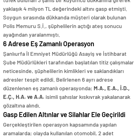
tüfek bulunan 3 şahıs bir kuyumcu dükkanına girerek
yaklaşık 4 milyon TL değerindeki altını gasp etmişti.
Soygun sırasında dükkanda müşteri olarak bulunan
Polis Memuru S.İ., şüphelilerin açtığı ateş sonucu
ayağından yaralanmıştı.
6 Adrese Eş Zamanlı Operasyon
Şanlıurfa İl Emniyet Müdürlüğü Asayiş ve İstihbarat
Şube Müdürlükleri tarafından başlatılan titiz çalışmalar
neticesinde, şüphelilerin kimlikleri ve saklandıkları
adresler tespit edildi. Belirlenen 6 ayrı adrese
düzenlenen eş zamanlı operasyonda;
M.A., E.A., İ.D.,
E.Ç., H.A. ve A.A.
isimli şahıslar kıskıvrak yakalanarak
gözaltına alındı.
Gasp Edilen Altınlar ve Silahlar Ele Geçirildi
Gerçekleştirilen operasyon kapsamında yapılan
aramalarda; olayda kullanılan otomobil, 2 adet