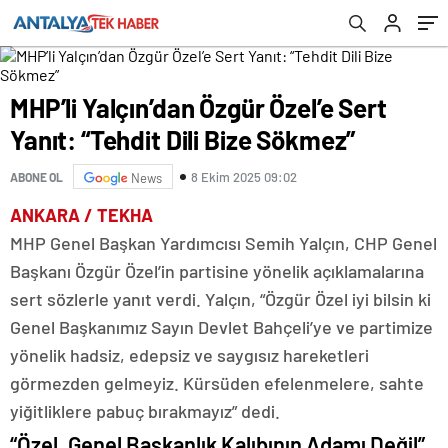
MHP’li Yalçın’dan Özgür Özel’e Sert
Yanıt: “Tehdit Dili Bize Sökmez”
8 Ekim 2025 09:02
ABONE OL
News
ANKARA / TEKHA
MHP Genel Başkan Yardımcısı Semih Yalçın, CHP Genel
Başkanı Özgür Özel’in partisine yönelik açıklamalarına
sert sözlerle yanıt verdi. Yalçın, “Özgür Özel iyi bilsin ki
Genel Başkanımız Sayın Devlet Bahçeli’ye ve partimize
yönelik hadsiz, edepsiz ve saygısız hareketleri
görmezden gelmeyiz. Kürsüden efelenmelere, sahte
yiğitliklere pabuç bırakmayız” dedi.
“Özel, Genel Başkanlık Kalıbının Adamı Değil”