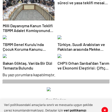
süreci ve yasa teklifi mesaisi:
Partilerden çarpıcı
açıklamalar
Milli Dayanışma Kanun Teklifi
TBMM Adalet Komisyonunda
kabul edildi
TBMM Genel Kurulu’nda
Türkiye, Suudi Arabistan ve
Çocuk Koruma Kanunu
Pakistan arasında Mekke
teklifinde yeni maddeler
Ortak Savunma Anlaşması
kabul edildi
imzalandı
Bakan Göktaş, Van’da Bir Dizi
CHP’li Orhan Sarıbal’dan Tarım
Temasta Bulundu
ve Ekonomi Eleştirisi: Çiftçi
Kaderiyle Baş Başa Kaldı
Bu yazı yorumlara kapatılmıştır.
Son Gündem
Veri politikasındaki amaçlarla sınırlı ve mevzuata uygun şekilde
çerez konumlandırmaktayız. Detaylar için
veri politikamızı
0
0