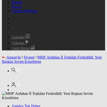
İletişim
Künye
Gizlilik Politikası
Galeriler
Videolar
Canlı Borsa
Anasayfa
/
Siyaset
/
MHP Ardahan İl Teşkilatı Feshedildi: Yeni
Başkan Sevim Köseliören
Antalya Tek Haber