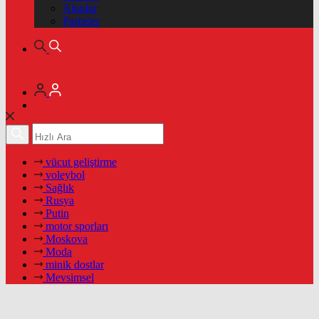
Altınlar
Pariteler
vücut geliştirme
voleybol
Sağlık
Rusya
Putin
motor sporları
Moskova
Moda
minik dostlar
Mevsimsel