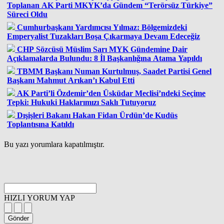
Toplanan AK Parti MKYK’da Gündem “Terörsüz Türkiye”
Süreci Oldu
Cumhurbaşkanı Yardımcısı Yılmaz: Bölgemizdeki
Emperyalist Tuzakları Boşa Çıkarmaya Devam Edeceğiz
CHP Sözcüsü Müslim Sarı MYK Gündemine Dair
Açıklamalarda Bulundu: 8 İl Başkanlığına Atama Yapıldı
TBMM Başkanı Numan Kurtulmuş, Saadet Partisi Genel
Başkanı Mahmut Arıkan’ı Kabul Etti
AK Parti’li Özdemir’den Üsküdar Meclisi’ndeki Seçime
Tepki: Hukuki Haklarımızı Saklı Tutuyoruz
Dışişleri Bakanı Hakan Fidan Ürdün’de Kudüs
Toplantısına Katıldı
Bu yazı yorumlara kapatılmıştır.
HIZLI YORUM YAP
Gönder