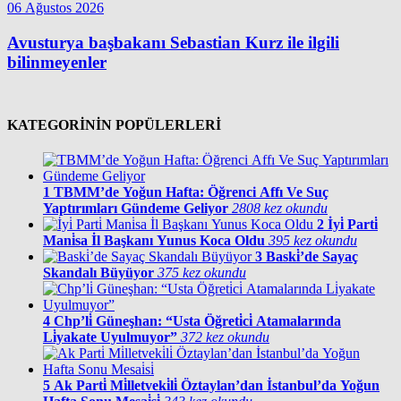
06 Ağustos 2026
Avusturya başbakanı Sebastian Kurz ile ilgili
bilinmeyenler
KATEGORİNİN POPÜLERLERİ
1
TBMM’de Yoğun Hafta: Öğrenci Affı Ve Suç
Yaptırımları Gündeme Geliyor
2808 kez okundu
2
İyi̇ Parti̇
Mani̇sa İl Başkanı Yunus Koca Oldu
395 kez okundu
3
Baski̇’de Sayaç
Skandalı Büyüyor
375 kez okundu
4
Chp’li̇ Güneşhan: “Usta Öğreti̇ci̇ Atamalarında
Li̇yakate Uyulmuyor”
372 kez okundu
5
Ak Parti̇ Mi̇lletveki̇li̇ Öztaylan’dan İstanbul’da Yoğun