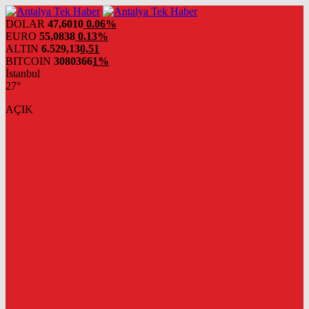
DOLAR
47,6010
0.06%
EURO
55,0838
0.13%
ALTIN
6.529,13
0,51
BITCOIN
3080366
1%
İstanbul
27°
AÇIK