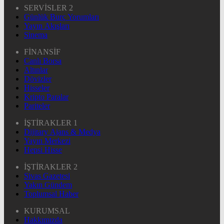
SERVİSLER 2
Günlük Burç Yorumları
Yayın Akışları
Sinema
FİNANSİF
Canlı Borsa
Altınlar
Dövizler
Hisseler
Kripto Paralar
Pariteler
İŞTİRAKLER 1
Dijitary Ajans & Medya
Yayın Merkezi
Hepsi Hisse
İŞTİRAKLER 2
Sivas Gazetesi
Yakın Gündem
Toplumsal Haber
KURUMSAL
Hakkımızda