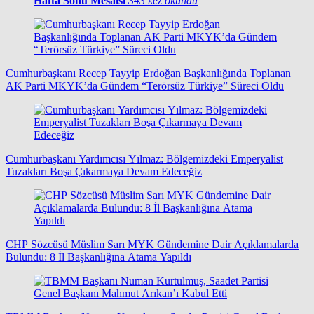
Hafta Sonu Mesai̇si̇
343 kez okundu
Cumhurbaşkanı Recep Tayyip Erdoğan Başkanlığında Toplanan
AK Parti MKYK’da Gündem “Terörsüz Türkiye” Süreci Oldu
Cumhurbaşkanı Yardımcısı Yılmaz: Bölgemizdeki Emperyalist
Tuzakları Boşa Çıkarmaya Devam Edeceğiz
CHP Sözcüsü Müslim Sarı MYK Gündemine Dair Açıklamalarda
Bulundu: 8 İl Başkanlığına Atama Yapıldı