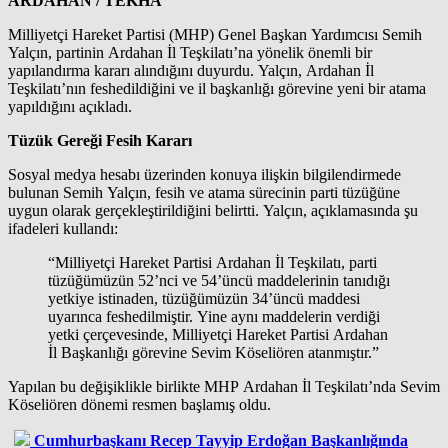
ARDAHAN / TEKHA
Milliyetçi Hareket Partisi (MHP) Genel Başkan Yardımcısı Semih
Yalçın, partinin Ardahan İl Teşkilatı’na yönelik önemli bir
yapılandırma kararı alındığını duyurdu. Yalçın, Ardahan İl
Teşkilatı’nın feshedildiğini ve il başkanlığı görevine yeni bir atama
yapıldığını açıkladı.
Tüzük Gereği Fesih Kararı
Sosyal medya hesabı üzerinden konuya ilişkin bilgilendirmede
bulunan Semih Yalçın, fesih ve atama sürecinin parti tüzüğüne
uygun olarak gerçekleştirildiğini belirtti. Yalçın, açıklamasında şu
ifadeleri kullandı:
“Milliyetçi Hareket Partisi Ardahan İl Teşkilatı, parti
tüzüğümüzün 52’nci ve 54’üncü maddelerinin tanıdığı
yetkiye istinaden, tüzüğümüzün 34’üncü maddesi
uyarınca feshedilmiştir. Yine aynı maddelerin verdiği
yetki çerçevesinde, Milliyetçi Hareket Partisi Ardahan
İl Başkanlığı görevine Sevim Köseliören atanmıştır.”
Yapılan bu değişiklikle birlikte MHP Ardahan İl Teşkilatı’nda Sevim
Köseliören dönemi resmen başlamış oldu.
Cumhurbaşkanı Recep Tayyip Erdoğan Başkanlığında