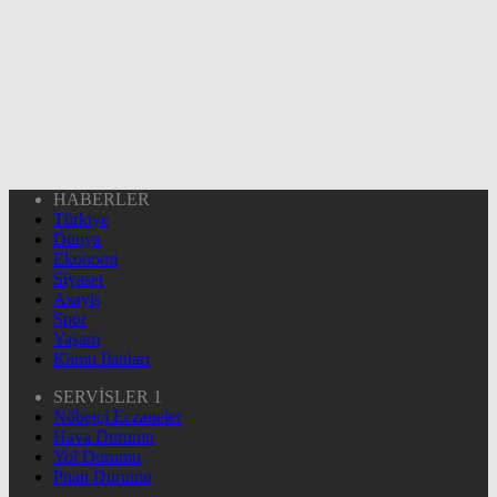
HABERLER
Türkiye
Dünya
Ekonomi
Siyaset
Asayiş
Spor
Yaşam
Kamu İlanları
SERVİSLER 1
Nöbetçi Eczaneler
Hava Durumu
Yol Durumu
Puan Durumu