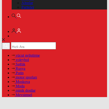
Altınlar
Pariteler
vücut geliştirme
voleybol
Sağlık
Rusya
Putin
motor sporları
Moskova
Moda
minik dostlar
Mevsimsel