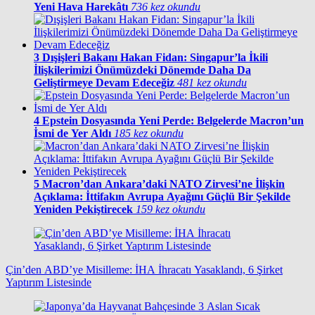
Yeni Hava Harekâtı
736 kez okundu
3
Dışişleri Bakanı Hakan Fidan: Singapur’la İkili
İlişkilerimizi Önümüzdeki Dönemde Daha Da
Geliştirmeye Devam Edeceğiz
481 kez okundu
4
Epstein Dosyasında Yeni Perde: Belgelerde Macron’un
İsmi de Yer Aldı
185 kez okundu
5
Macron’dan Ankara’daki NATO Zirvesi’ne İlişkin
Açıklama: İttifakın Avrupa Ayağını Güçlü Bir Şekilde
Yeniden Pekiştirecek
159 kez okundu
Çin’den ABD’ye Misilleme: İHA İhracatı Yasaklandı, 6 Şirket
Yaptırım Listesinde