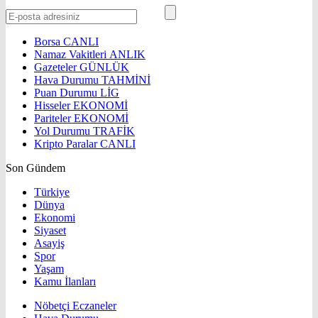
Borsa
CANLI
Namaz Vakitleri
ANLIK
Gazeteler
GÜNLÜK
Hava Durumu
TAHMİNİ
Puan Durumu
LİG
Hisseler
EKONOMİ
Pariteler
EKONOMİ
Yol Durumu
TRAFİK
Kripto Paralar
CANLI
Son Gündem
Türkiye
Dünya
Ekonomi
Siyaset
Asayiş
Spor
Yaşam
Kamu İlanları
Nöbetçi Eczaneler