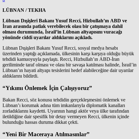
LÜBNAN / TEKHA
Lübnan Dışişleri Bakanı Yusuf Recci, Hizbullah’ın ABD ve
İran arasında patlak verebilecek olası bir çatışmaya dahil
olması durumunda, İsrail’in Lübnan altyapısını vuracağı
yönünde ciddi uyarılar aldıklarını açıkladı.
Lübnan Dışişleri Bakanı Yusuf Recci, sosyal medya hesabı
üzerinden yaptığı açıklamada, ülkesinin karşı karşıya olduğu büyük
tehdidi kamuoyuyla paylaştı. Recci, Hizbullah’ın ABD-İran
geriliminde taraf olması ve olası bir savaşa katılması halinde, İsrail’in
Lübnan’ın hayati altyapı tesislerini hedef alabileceğine dair uyarılar
aldıklarını bildirdi.
“Yıkımı Önlemek İçin Çalışıyoruz”
Bakan Recci, söz konusu tehdidin gerçekleşmesini önlemek ve
Lübnan’ı korumak adına tüm imkanlarıyla diplomatik kanalları
zorladıklarını kaydetti. Uyarının hangi aktör veya ülke tarafından
iletildiğine dair spesifik bir detay vermeyen Recci, ülkenin içinde
bulunduğu hassas duruma dikkat çekti.
“Yeni Bir Maceraya Atılmasınlar”