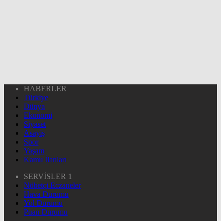
HABERLER
Türkiye
Dünya
Ekonomi
Siyaset
Asayiş
Spor
Yaşam
Kamu İlanları
SERVİSLER 1
Nöbetçi Eczaneler
Hava Durumu
Yol Durumu
Puan Durumu