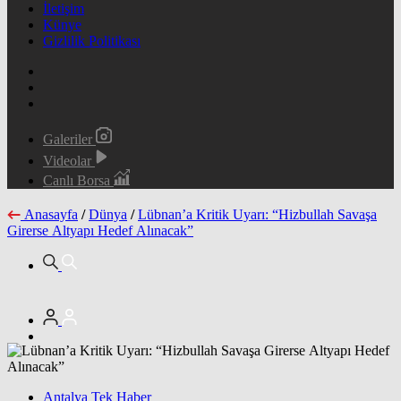
İletişim
Künye
Gizlilik Politikası
Galeriler
Videolar
Canlı Borsa
Anasayfa
/
Dünya
/
Lübnan’a Kritik Uyarı: “Hizbullah Savaşa
Girerse Altyapı Hedef Alınacak”
Antalya Tek Haber