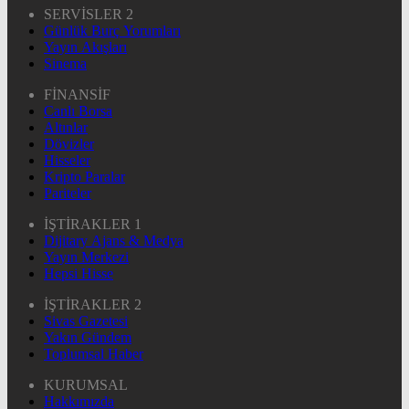
SERVİSLER 2
Günlük Burç Yorumları
Yayın Akışları
Sinema
FİNANSİF
Canlı Borsa
Altınlar
Dövizler
Hisseler
Kripto Paralar
Pariteler
İŞTİRAKLER 1
Dijitary Ajans & Medya
Yayın Merkezi
Hepsi Hisse
İŞTİRAKLER 2
Sivas Gazetesi
Yakın Gündem
Toplumsal Haber
KURUMSAL
Hakkımızda