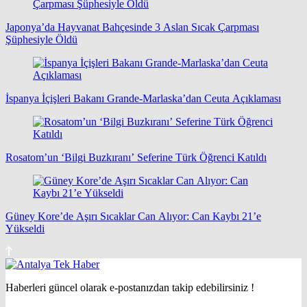
Japonya’da Hayvanat Bahçesinde 3 Aslan Sıcak Çarpması
Şüphesiyle Öldü
İspanya İçişleri Bakanı Grande-Marlaska’dan Ceuta Açıklaması
Rosatom’un ‘Bilgi Buzkıranı’ Seferine Türk Öğrenci Katıldı
Güney Kore’de Aşırı Sıcaklar Can Alıyor: Can Kaybı 21’e
Yükseldi
Haberleri güncel olarak e-postanızdan takip edebilirsiniz !