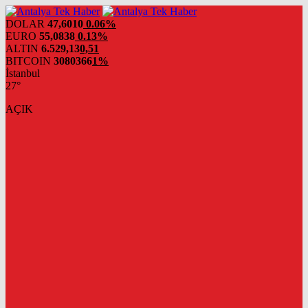
DOLAR
47,6010
0.06%
EURO
55,0838
0.13%
ALTIN
6.529,13
0,51
BITCOIN
3080366
1%
İstanbul
27°
AÇIK