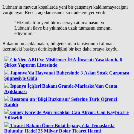
Lübnan’ın mevcut koşullarda yeni bir çatışmayı kaldıramayacağını
vurgulayan Recci, açıklamasında şu ifadelere yer verdi:
“Hizbullah’ın yeni bir maceraya atılmamasını ve
Lübnan’ı ilave bir yıkımdan uzak tutmasını temenni
ediyorum.”
Bakanın bu açıklamaları, bölgede artan tansiyonun Lübnan
üzerindeki baskıyı derinleştirdiğini bir kez daha ortaya koydu.
Çin’den ABD’ye Misilleme: İHA İhracatı Yasaklandı, 6
Şirket Yaptırım Listesinde
Japonya’da Hayvanat Bahçesinde 3 Aslan Sıcak Çarpması
Şüphesiyle Öldü
İspanya İçişleri Bakanı Grande-Marlaska’dan Ceuta
Açıklaması
Rosatom’un ‘Bilgi Buzkıranı’ Seferine Türk Öğrenci
Katıldı
Güney Kore’de Aşırı Sıcaklar Can Alıyor: Can Kaybı 21’e
Yükseldi
Ticaret Bakanı Ömer Bolat İspanya’da Temaslarda
Bulundu: Hedef 25 Milyar Dolar Ticaret Hacmi