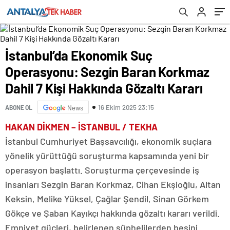
Gözaltı Kararı
İstanbul’da Ekonomik Suç
Operasyonu: Sezgin Baran Korkmaz
Dahil 7 Kişi Hakkında Gözaltı Kararı
16 Ekim 2025 23:15
ABONE OL
News
HAKAN DİKMEN – İSTANBUL / TEKHA
İstanbul Cumhuriyet Başsavcılığı, ekonomik suçlara
yönelik yürüttüğü soruşturma kapsamında yeni bir
operasyon başlattı. Soruşturma çerçevesinde iş
insanları Sezgin Baran Korkmaz, Cihan Ekşioğlu, Altan
Keksin, Melike Yüksel, Çağlar Şendil, Sinan Görkem
Gökçe ve Şaban Kayıkçı hakkında gözaltı kararı verildi.
Emniyet güçleri, belirlenen şüphelilerden beşini