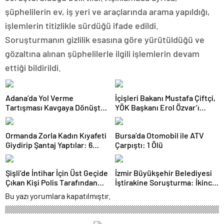
şüphelilerin ev, iş yeri ve araçlarında arama yapıldığı,
işlemlerin titizlikle sürdüğü ifade edildi.
Soruşturmanın gizlilik esasına göre yürütüldüğü ve
gözaltına alınan şüphelilerle ilgili işlemlerin devam
ettiği bildirildi.
Adana’da Yol Verme
İçişleri Bakanı Mustafa Çiftçi,
Tartışması Kavgaya Dönüştü:
YÖK Başkanı Erol Özvar’ı
Testereyle Saldırı Kamerada
Ziyaret Etti
Ormanda Zorla Kadın Kıyafeti
Bursa’da Otomobil ile ATV
Giydirip Şantaj Yaptılar: 6
Çarpıştı: 1 Ölü
Gözaltı
Şişli’de İntihar İçin Üst Geçide
İzmir Büyükşehir Belediyesi
Çıkan Kişi Polis Tarafından
İştirakine Soruşturma: İkinci
İkna Edildi
Dalgada 2 Gözaltı
Bu yazı yorumlara kapatılmıştır.