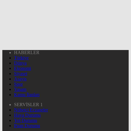
HABERLER
Türkiye
Dünya
Ekonomi
Siyaset
Asayiş
Spor
Yaşam
Kamu İlanları
SERVİSLER 1
Nöbetçi Eczaneler
Hava Durumu
Yol Durumu
Puan Durumu