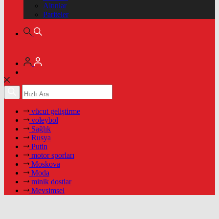
Altınlar
Pariteler
vücut geliştirme
voleybol
Sağlık
Rusya
Putin
motor sporları
Moskova
Moda
minik dostlar
Mevsimsel