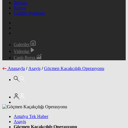
İletişim
Künye
Gizlilik Politikası
Galeriler
Videolar
Canlı Borsa
Anasayfa
/
Asayiş
/
Göçmen Kaçakçılığı Operasyonu
Antalya Tek Haber
Asayiş
Göçmen Kaçakçılığı Operasyonu