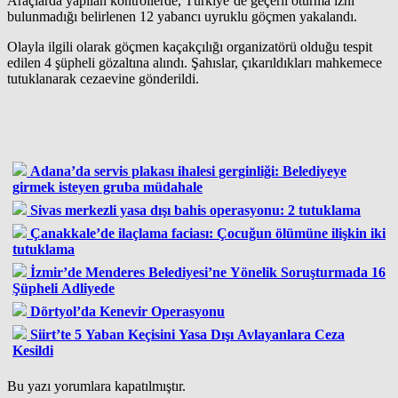
Araçlarda yapılan kontrollerde, Türkiye’de geçerli oturma izni
bulunmadığı belirlenen 12 yabancı uyruklu göçmen yakalandı.
Olayla ilgili olarak göçmen kaçakçılığı organizatörü olduğu tespit
edilen 4 şüpheli gözaltına alındı. Şahıslar, çıkarıldıkları mahkemece
tutuklanarak cezaevine gönderildi.
Adana’da servis plakası ihalesi gerginliği: Belediyeye
girmek isteyen gruba müdahale
Sivas merkezli yasa dışı bahis operasyonu: 2 tutuklama
Çanakkale’de ilaçlama faciası: Çocuğun ölümüne ilişkin iki
tutuklama
İzmir’de Menderes Belediyesi’ne Yönelik Soruşturmada 16
Şüpheli Adliyede
Dörtyol’da Kenevir Operasyonu
Siirt’te 5 Yaban Keçisini Yasa Dışı Avlayanlara Ceza
Kesildi
Bu yazı yorumlara kapatılmıştır.