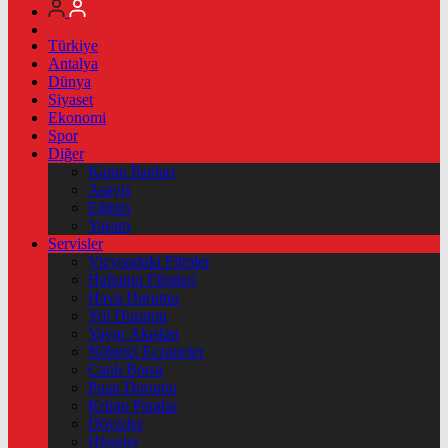
Türkiye
Antalya
Dünya
Siyaset
Ekonomi
Spor
Diğer
Kamu İlanları
Asayiş
Eğitim
Yaşam
Servisler
Vizyondaki Filmler
Haftanin Filmleri
Hava Durumu
Yol Durumu
Yayın Akışları
Nöbetçi Eczaneler
Canlı Borsa
Puan Durumu
Kripto Paralar
Dövizler
Hisseler