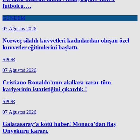
futbolcu….
GÜNDEM
07 Ağustos 2026
Norweç silahlı kuvvetleri kadınlardan oluşan özel
kuvvetler eğitimlerini başlattı.
SPOR
07 Ağustos 2026
Cristiano Ronaldo’nun akıllara zarar tüm
kariyerinin istatistiğini çıkardık !
SPOR
07 Ağustos 2026
Galatasaray’a kötü haber! Monaco’dan flaş
Onyekuru kararı.