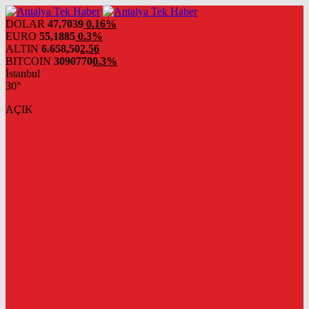
DOLAR
47,7039
0.16%
EURO
55,1885
0.3%
ALTIN
6.658,50
2,56
BITCOIN
3090770
0.3%
İstanbul
30°
AÇIK