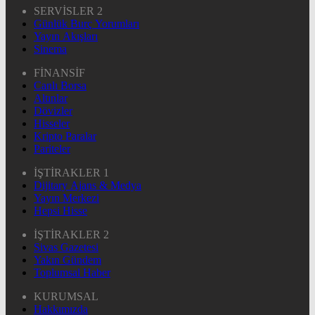
SERVİSLER 2
Günlük Burç Yorumları
Yayın Akışları
Sinema
FİNANSİF
Canlı Borsa
Altınlar
Dövizler
Hisseler
Kripto Paralar
Pariteler
İŞTİRAKLER 1
Dijitary Ajans & Medya
Yayın Merkezi
Hepsi Hisse
İŞTİRAKLER 2
Sivas Gazetesi
Yakın Gündem
Toplumsal Haber
KURUMSAL
Hakkımızda