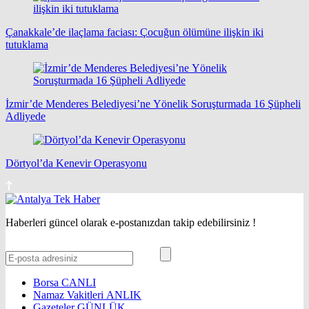
Çanakkale’de ilaçlama faciası: Çocuğun ölümüne ilişkin iki
tutuklama
İzmir’de Menderes Belediyesi’ne Yönelik Soruşturmada 16 Şüpheli
Adliyede
Dörtyol’da Kenevir Operasyonu
Haberleri güncel olarak e-postanızdan takip edebilirsiniz !
Borsa
CANLI
Namaz Vakitleri
ANLIK
Gazeteler
GÜNLÜK