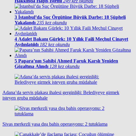
Hakkında Hapis İstemi
249 kez okundu
3
İstanbul’da Suç Örgütüne Büyük Darbe: 18 Şüpheli
Yakalandı
235 kez okundu
4
Adalet Bakanı Gürlek: 10 Yıllık Faili Meçhul Cinayet
Aydınlatıldı
182 kez okundu
5
Papara’nın Sahibi Ahmed Faruk Karslı Yeniden
Gözaltına Alındı
128 kez okundu
Adana’da servis plakası ihalesi gerginliği: Belediyeye girmek
isteyen gruba müdahale
Sivas merkezli yasa dışı bahis operasyonu: 2 tutuklama