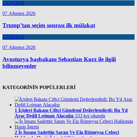
GÜNDEM
07 Ağustos 2026
Trump’tan seçim sonrası ilk mülakat
GÜNDEM
07 Ağustos 2026
Avusturya başbakanı Sebastian Kurz ile ilgili
bilinmeyenler
KATEGORİNİN POPÜLERLERİ
1
İçişleri Bakanı Çiftçi Gündemi Değerlendirdi: Bu Yıl
Araç Değil Lojman Alacağız
333 kez okundu
2
İş İnsanı Sadettin Saran Ve Ela Rümeysa Cebeci