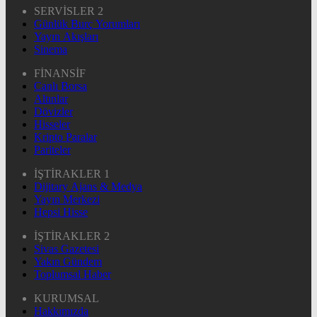
SERVİSLER 2
Günlük Burç Yorumları
Yayın Akışları
Sinema
FİNANSİF
Canlı Borsa
Altınlar
Dövizler
Hisseler
Kripto Paralar
Pariteler
İŞTİRAKLER 1
Dijitary Ajans & Medya
Yayın Merkezi
Hepsi Hisse
İŞTİRAKLER 2
Sivas Gazetesi
Yakın Gündem
Toplumsal Haber
KURUMSAL
Hakkımızda