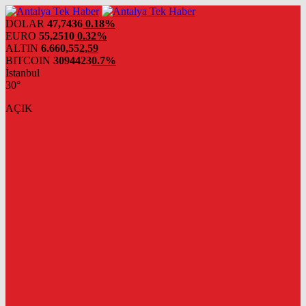
DOLAR
47,7436
0.18%
EURO
55,2510
0.32%
ALTIN
6.660,55
2,59
BITCOIN
3094423
0.7%
İstanbul
30°
AÇIK