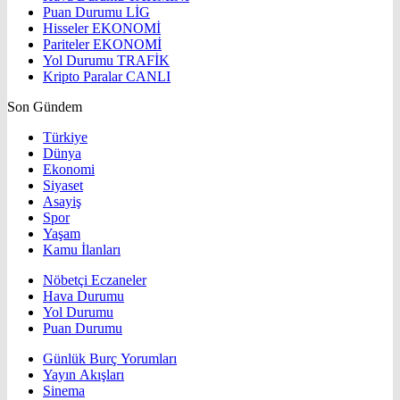
Puan Durumu
LİG
Hisseler
EKONOMİ
Pariteler
EKONOMİ
Yol Durumu
TRAFİK
Kripto Paralar
CANLI
Son Gündem
Türkiye
Dünya
Ekonomi
Siyaset
Asayiş
Spor
Yaşam
Kamu İlanları
Nöbetçi Eczaneler
Hava Durumu
Yol Durumu
Puan Durumu
Günlük Burç Yorumları
Yayın Akışları
Sinema