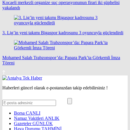
Kocaeli merkezli organize suç operasyonunun firari iki şüphelisi
yakalandı
3. Lig’in yeni takımı Bigaspor kadrosunu 3 oyuncuyla güçlendirdi
Mohamed Salah Trabzonspor’da: Papara Park’ta Görkemli İmza
Töreni
Haberleri güncel olarak e-postanızdan takip edebilirsiniz !
Borsa
CANLI
Namaz Vakitleri
ANLIK
Gazeteler
GÜNLÜK
Hava Durumu
TAHMİNİ