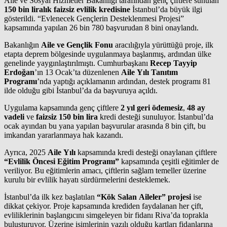
Aile ve Sosyal Hizmetler Bakanlığı tarafından genç çiftlere sunulan
150 bin liralık faizsiz evlilik kredisine
İstanbul’da büyük ilgi
gösterildi. “Evlenecek Gençlerin Desteklenmesi Projesi”
kapsamında yapılan 26 bin 780 başvurudan 8 bini onaylandı.
Bakanlığın
Aile ve Gençlik Fonu
aracılığıyla yürüttüğü proje, ilk
etapta deprem bölgesinde uygulanmaya başlanmış, ardından ülke
genelinde yaygınlaştırılmıştı. Cumhurbaşkanı
Recep Tayyip
Erdoğan
’ın 13 Ocak’ta düzenlenen
Aile Yılı Tanıtım
Programı
’nda yaptığı açıklamanın ardından, destek programı 81
ilde olduğu gibi İstanbul’da da başvuruya açıldı.
Uygulama kapsamında genç çiftlere
2 yıl geri ödemesiz
,
48 ay
vadeli
ve
faizsiz 150 bin lira
kredi desteği sunuluyor. İstanbul’da
ocak ayından bu yana yapılan başvurular arasında 8 bin çift, bu
imkandan yararlanmaya hak kazandı.
Ayrıca, 2025
Aile Yılı
kapsamında kredi desteği onaylanan çiftlere
“Evlilik Öncesi Eğitim Programı”
kapsamında çeşitli eğitimler de
veriliyor. Bu eğitimlerin amacı, çiftlerin sağlam temeller üzerine
kurulu bir evlilik hayatı sürdürmelerini desteklemek.
İstanbul’da ilk kez başlatılan
“Kök Salan Aileler” projesi
ise
dikkat çekiyor. Proje kapsamında krediden faydalanan her çift,
evliliklerinin başlangıcını simgeleyen bir fidanı Riva’da toprakla
buluşturuyor. Üzerine isimlerinin yazılı olduğu kartları fidanlarına