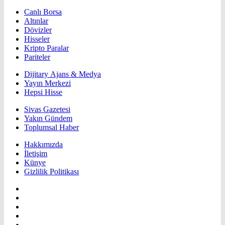
Canlı Borsa
Altınlar
Dövizler
Hisseler
Kripto Paralar
Pariteler
Dijitary Ajans & Medya
Yayın Merkezi
Hepsi Hisse
Sivas Gazetesi
Yakın Gündem
Toplumsal Haber
Hakkımızda
İletişim
Künye
Gizlilik Politikası