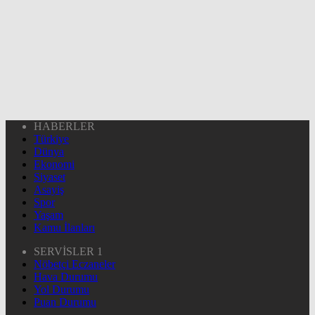
HABERLER
Türkiye
Dünya
Ekonomi
Siyaset
Asayiş
Spor
Yaşam
Kamu İlanları
SERVİSLER 1
Nöbetçi Eczaneler
Hava Durumu
Yol Durumu
Puan Durumu