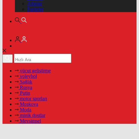
Altınlar
Pariteler
vücut geliştirme
voleybol
Sağlık
Rusya
Putin
motor sporları
Moskova
Moda
minik dostlar
Mevsimsel