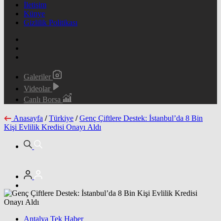
İletişim
Künye
Gizlilik Politikası
Galeriler
Videolar
Canlı Borsa
Anasayfa
/
Türkiye
/
Genç Çiftlere Destek: İstanbul’da 8 Bin
Kişi Evlilik Kredisi Onayı Aldı
Antalya Tek Haber