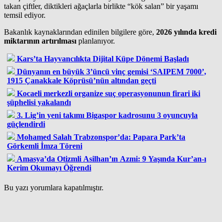
takan çiftler, diktikleri ağaçlarla birlikte “kök salan” bir yaşamı
temsil ediyor.
Bakanlık kaynaklarından edinilen bilgilere göre,
2026 yılında kredi
miktarının artırılması
planlanıyor.
Kars’ta Hayvancılıkta Dijital Küpe Dönemi Başladı
Dünyanın en büyük 3’üncü vinç gemisi ‘SAIPEM 7000’,
1915 Çanakkale Köprüsü’nün altından geçti
Kocaeli merkezli organize suç operasyonunun firari iki
şüphelisi yakalandı
3. Lig’in yeni takımı Bigaspor kadrosunu 3 oyuncuyla
güçlendirdi
Mohamed Salah Trabzonspor’da: Papara Park’ta
Görkemli İmza Töreni
Amasya’da Otizmli Asilhan’ın Azmi: 9 Yaşında Kur’an-ı
Kerim Okumayı Öğrendi
Bu yazı yorumlara kapatılmıştır.