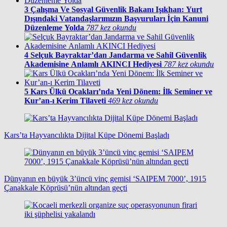
3
Çalışma Ve Sosyal Güvenlik Bakanı Işıkhan: Yurt
Dışındaki Vatandaşlarımızın Başvuruları İçin Kanuni
Düzenleme Yolda
787 kez okundu
4
Selçuk Bayraktar’dan Jandarma ve Sahil Güvenlik
Akademisine Anlamlı AKINCI Hediyesi
787 kez okundu
5
Kars Ülkü Ocakları’nda Yeni Dönem: İlk Seminer ve
Kur’an-ı Kerim Tilaveti
469 kez okundu
Kars’ta Hayvancılıkta Dijital Küpe Dönemi Başladı
Dünyanın en büyük 3’üncü vinç gemisi ‘SAIPEM 7000’, 1915
Çanakkale Köprüsü’nün altından geçti