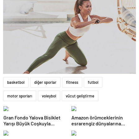
basketbol
diğer sporlar
fitness
futbol
motor sporları
voleybol
vücut geliştirme
Gran Fondo Yalova Bisiklet
Amazon örümceklerinin
Yarışı Büyük Coşkuyla
esrarengiz dünyalarına
Tamamlandı
gitmeye hazır olun.