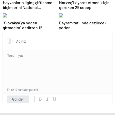
Hayvanların ilginç çiftleşme
Norveç’i ziyaret etmeniz için
biçimlerini National
gereken 25 sebep
Geographic görüntüledi.
“Slovakya’ya neden
Bayram tatilinde gezilecek
gitmedim” dedirten 12
yerler
fotoğraf
En az 10 karakter gerekli
Gönder