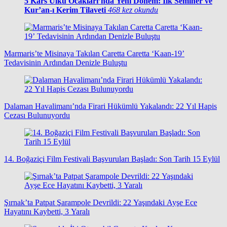
5
Kars Ülkü Ocakları’nda Yeni Dönem: İlk Seminer ve
Kur’an-ı Kerim Tilaveti
468 kez okundu
Marmaris’te Misinaya Takılan Caretta Caretta ‘Kaan-19’
Tedavisinin Ardından Denizle Buluştu
Dalaman Havalimanı’nda Firari Hükümlü Yakalandı: 22 Yıl Hapis
Cezası Bulunuyordu
14. Boğaziçi Film Festivali Başvuruları Başladı: Son Tarih 15 Eylül
Şırnak’ta Patpat Şarampole Devrildi: 22 Yaşındaki Ayşe Ece
Hayatını Kaybetti, 3 Yaralı