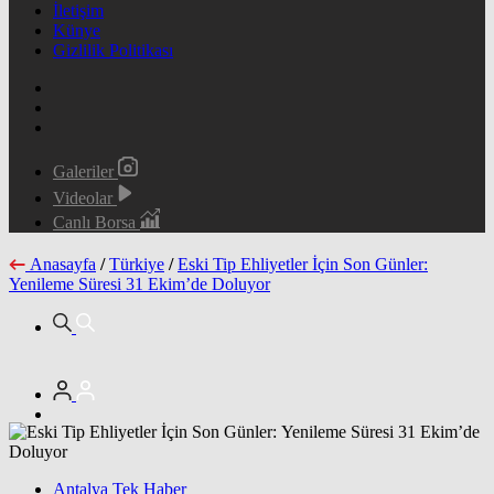
İletişim
Künye
Gizlilik Politikası
Galeriler
Videolar
Canlı Borsa
Anasayfa
/
Türkiye
/
Eski Tip Ehliyetler İçin Son Günler:
Yenileme Süresi 31 Ekim’de Doluyor
Antalya Tek Haber