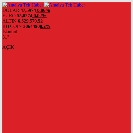
DOLAR
47,5974
0.06%
EURO
55,0274
0.02%
ALTIN
6.529,57
0,52
BITCOIN
3064490
0.2%
İstanbul
31°
AÇIK