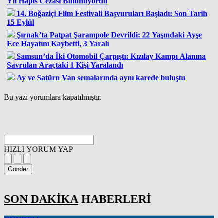
Yıl Hapis Cezası Bulunuyordu
14. Boğaziçi Film Festivali Başvuruları Başladı: Son Tarih
15 Eylül
Şırnak’ta Patpat Şarampole Devrildi: 22 Yaşındaki Ayşe
Ece Hayatını Kaybetti, 3 Yaralı
Samsun’da İki Otomobil Çarpıştı: Kızılay Kampı Alanına
Savrulan Araçtaki 1 Kişi Yaralandı
Ay ve Satürn Van semalarında aynı karede buluştu
Bu yazı yorumlara kapatılmıştır.
HIZLI YORUM YAP
Gönder
SON DAKİKA
HABERLERİ