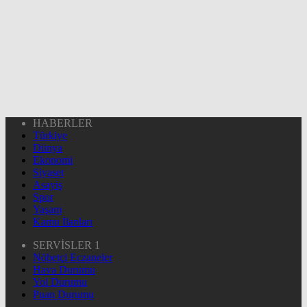
HABERLER
Türkiye
Dünya
Ekonomi
Siyaset
Asayiş
Spor
Yaşam
Kamu İlanları
SERVİSLER 1
Nöbetçi Eczaneler
Hava Durumu
Yol Durumu
Puan Durumu