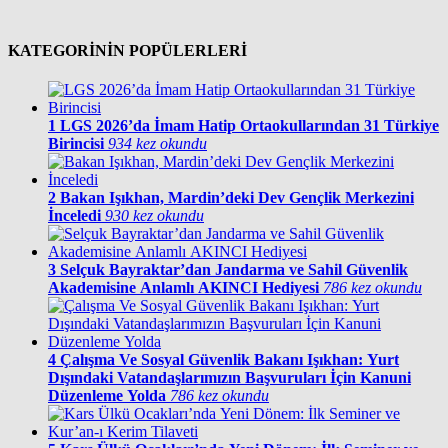
KATEGORİNİN POPÜLERLERİ
1
LGS 2026’da İmam Hatip Ortaokullarından 31 Türkiye
Birincisi
934 kez okundu
2
Bakan Işıkhan, Mardin’deki Dev Gençlik Merkezini
İnceledi
930 kez okundu
3
Selçuk Bayraktar’dan Jandarma ve Sahil Güvenlik
Akademisine Anlamlı AKINCI Hediyesi
786 kez okundu
4
Çalışma Ve Sosyal Güvenlik Bakanı Işıkhan: Yurt
Dışındaki Vatandaşlarımızın Başvuruları İçin Kanuni
Düzenleme Yolda
786 kez okundu