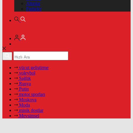
Altınlar
Pariteler
vücut geliştirme
voleybol
Sağlık
Rusya
Putin
motor sporları
Moskova
Moda
minik dostlar
Mevsimsel