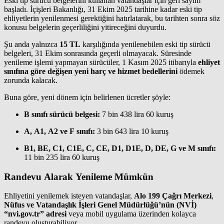
Eski tip sürücü belgelerini kullanan vatandaşlar için geri sayım
başladı. İçişleri Bakanlığı, 31 Ekim 2025 tarihine kadar eski tip
ehliyetlerin yenilenmesi gerektiğini hatırlatarak, bu tarihten sonra söz
konusu belgelerin geçerliliğini yitireceğini duyurdu.
Şu anda yalnızca
15 TL
karşılığında yenilenebilen eski tip sürücü
belgeleri, 31 Ekim sonrasında geçerli olmayacak. Süresinde
yenileme işlemi yapmayan sürücüler, 1 Kasım 2025 itibarıyla
ehliyet
sınıfına göre değişen yeni harç ve hizmet bedellerini
ödemek
zorunda kalacak.
Buna göre, yeni dönem için belirlenen ücretler şöyle:
B sınıfı sürücü belgesi:
7 bin 438 lira 60 kuruş
A, A1, A2 ve F sınıfı:
3 bin 643 lira 10 kuruş
B1, BE, C1, C1E, C, CE, D1, D1E, D, DE, G ve M sınıfı:
11 bin 235 lira 60 kuruş
Randevu Alarak Yenileme Mümkün
Ehliyetini yenilemek isteyen vatandaşlar,
Alo 199 Çağrı Merkezi
,
Nüfus ve Vatandaşlık İşleri Genel Müdürlüğü’nün (NVİ)
“nvi.gov.tr” adresi
veya mobil uygulama üzerinden kolayca
randevu oluşturabiliyor.