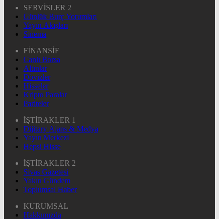
SERVİSLER 2
Günlük Burç Yorumları
Yayın Akışları
Sinema
FİNANSİF
Canlı Borsa
Altınlar
Dövizler
Hisseler
Kripto Paralar
Pariteler
İŞTİRAKLER 1
Dijitary Ajans & Medya
Yayın Merkezi
Hepsi Hisse
İŞTİRAKLER 2
Sivas Gazetesi
Yakın Gündem
Toplumsal Haber
KURUMSAL
Hakkımızda