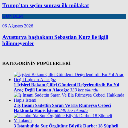
Trump’tan seçim sonrası ilk mülakat
GÜNDEM
06 Ağustos 2026
Avusturya başbakanı Sebastian Kurz ile ilgili
bilinmeyenler
KATEGORİNİN POPÜLERLERİ
1
İçişleri Bakanı Çiftçi Gündemi Değerlendirdi: Bu Yıl
Araç Değil Lojman Alacağız
333 kez okundu
2
İş İnsanı Sadettin Saran Ve Ela Rümeysa Cebeci
Hakkında Hapis İstemi
249 kez okundu
3
İstanbul’da Suç Örgütüne Büyük Darbe: 18 Şüpheli