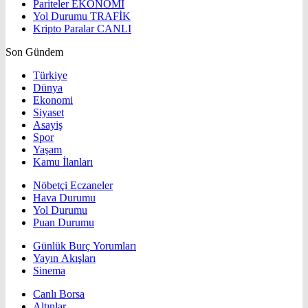
Pariteler
EKONOMİ
Yol Durumu
TRAFİK
Kripto Paralar
CANLI
Son Gündem
Türkiye
Dünya
Ekonomi
Siyaset
Asayiş
Spor
Yaşam
Kamu İlanları
Nöbetçi Eczaneler
Hava Durumu
Yol Durumu
Puan Durumu
Günlük Burç Yorumları
Yayın Akışları
Sinema
Canlı Borsa
Altınlar