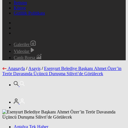
İletişim
Künye
Gizlilik Politikası
Galeriler
Videolar
Canlı Borsa
Anasayfa
/
Asayiş
/
Esenyurt Belediye Başkanı Ahmet Özer’in
Terör Davasında Üçüncü Duruşma Silivri’de Görülecek
Antalya Tek Haber