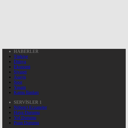
HABERLER
Türkiye
Dünya
Ekonomi
Siyaset
Asayiş
Spor
Yaşam
Kamu İlanları
SERVİSLER 1
Nöbetçi Eczaneler
Hava Durumu
Yol Durumu
Puan Durumu