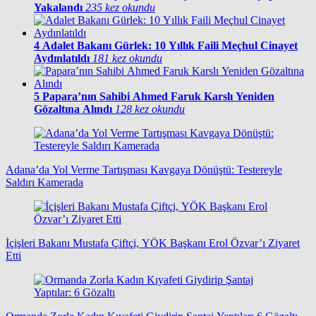
Yakalandı
235 kez okundu
4
Adalet Bakanı Gürlek: 10 Yıllık Faili Meçhul Cinayet
Aydınlatıldı
181 kez okundu
5
Papara’nın Sahibi Ahmed Faruk Karslı Yeniden
Gözaltına Alındı
128 kez okundu
Adana’da Yol Verme Tartışması Kavgaya Dönüştü: Testereyle
Saldırı Kamerada
İçişleri Bakanı Mustafa Çiftçi, YÖK Başkanı Erol Özvar’ı Ziyaret
Etti