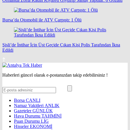
Ormanda Zorla Kadın Kıyafeti Giydirip Şantaj Yaptılar: 6 Gözaltı
Bursa’da Otomobil ile ATV Çarpıştı: 1 Ölü
Şişli’de İntihar İçin Üst Geçide Çıkan Kişi Polis Tarafından İkna
Edildi
Haberleri güncel olarak e-postanızdan takip edebilirsiniz !
Borsa
CANLI
Namaz Vakitleri
ANLIK
Gazeteler
GÜNLÜK
Hava Durumu
TAHMİNİ
Puan Durumu
LİG
Hisseler
EKONOMİ