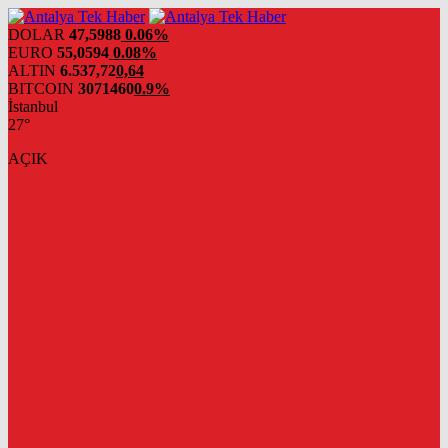
DOLAR
47,5988
0.06%
EURO
55,0594
0.08%
ALTIN
6.537,72
0,64
BITCOIN
3071460
0.9%
İstanbul
27°
AÇIK