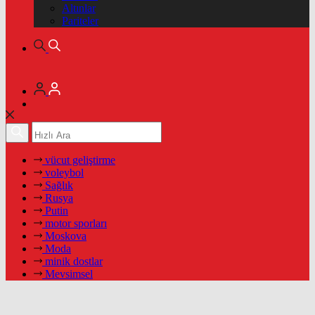
Altınlar
Pariteler
vücut geliştirme
voleybol
Sağlık
Rusya
Putin
motor sporları
Moskova
Moda
minik dostlar
Mevsimsel