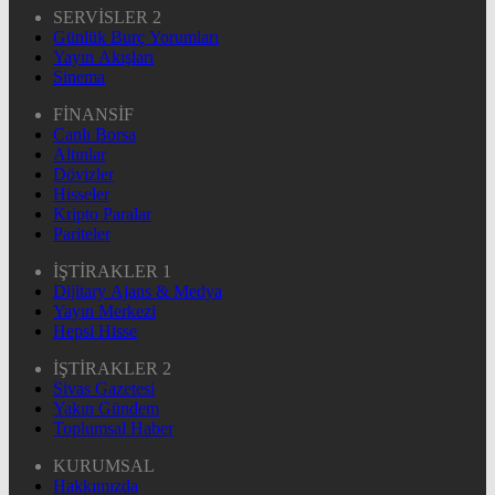
SERVİSLER 2
Günlük Burç Yorumları
Yayın Akışları
Sinema
FİNANSİF
Canlı Borsa
Altınlar
Dövizler
Hisseler
Kripto Paralar
Pariteler
İŞTİRAKLER 1
Dijitary Ajans & Medya
Yayın Merkezi
Hepsi Hisse
İŞTİRAKLER 2
Sivas Gazetesi
Yakın Gündem
Toplumsal Haber
KURUMSAL
Hakkımızda