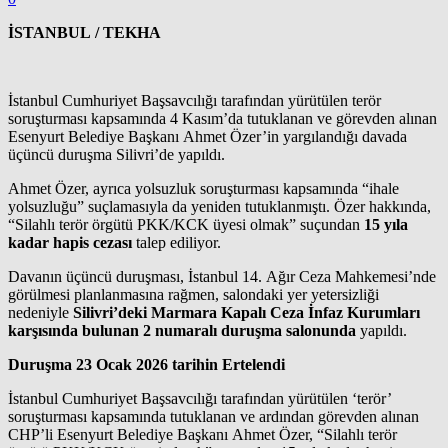
İSTANBUL / TEKHA
İstanbul Cumhuriyet Başsavcılığı tarafından yürütülen terör
soruşturması kapsamında 4 Kasım’da tutuklanan ve görevden alınan
Esenyurt Belediye Başkanı Ahmet Özer’in yargılandığı davada
üçüncü duruşma Silivri’de yapıldı.
Ahmet Özer, ayrıca yolsuzluk soruşturması kapsamında “ihale
yolsuzluğu” suçlamasıyla da yeniden tutuklanmıştı. Özer hakkında,
“Silahlı terör örgütü PKK/KCK üyesi olmak” suçundan
15 yıla
kadar hapis cezası
talep ediliyor.
Davanın üçüncü duruşması, İstanbul 14. Ağır Ceza Mahkemesi’nde
görülmesi planlanmasına rağmen, salondaki yer yetersizliği
nedeniyle
Silivri’deki Marmara Kapalı Ceza İnfaz Kurumları
karşısında bulunan 2 numaralı duruşma salonunda
yapıldı.
Duruşma 23 Ocak 2026 tarihin Ertelendi
İstanbul Cumhuriyet Başsavcılığı tarafından yürütülen ‘terör’
soruşturması kapsamında tutuklanan ve ardından görevden alınan
CHP’li Esenyurt Belediye Başkanı Ahmet Özer, “Silahlı terör