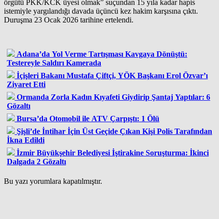
örgütü PKK/KCK üyesi olmak” suçundan 15 yıla kadar hapis
istemiyle yargılandığı davada üçüncü kez hakim karşısına çıktı.
Duruşma 23 Ocak 2026 tarihine ertelendi.
Adana’da Yol Verme Tartışması Kavgaya Dönüştü:
Testereyle Saldırı Kamerada
İçişleri Bakanı Mustafa Çiftçi, YÖK Başkanı Erol Özvar’ı
Ziyaret Etti
Ormanda Zorla Kadın Kıyafeti Giydirip Şantaj Yaptılar: 6
Gözaltı
Bursa’da Otomobil ile ATV Çarpıştı: 1 Ölü
Şişli’de İntihar İçin Üst Geçide Çıkan Kişi Polis Tarafından
İkna Edildi
İzmir Büyükşehir Belediyesi İştirakine Soruşturma: İkinci
Dalgada 2 Gözaltı
Bu yazı yorumlara kapatılmıştır.