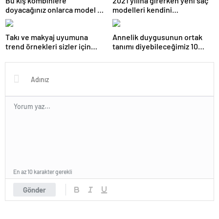
Bu kış kombinlere
2021 yılına girerken yeni saç
doyacağınız onlarca model ve
modelleri kendini
onlarca detay.
göstermeye başladı.
Takı ve makyaj uyumuna
Annelik duygusunun ortak
trend örnekleri sizler için
tanımı diyebileceğimiz 10
derledik.
başlık.
En az 10 karakter gerekli
Gönder