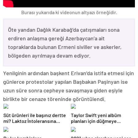
Burası yukarıda ki videonun altyazı örneğidir.
Öte yandan Dağlık Karabağ’da çatışmaları sona
erdiren anlaşma gereği Azerbaycan’a ait
topraklarda bulunan Ermeni siviller ve askerler,
bölgeden ayrılmaya devam ediyor.
Yenilginin ardından başkent Erivan’da istifa etmesi için
günlerce protestolar yapılan Başbakan Paşinyan ise
uzun süre sonra cepheye savaşmaya giden eşiyle
birlikte bir cenaze töreninde görüntülendi.
Süt ürünleri ile başınız dertte
Taylor Swift yeni albüm
mi? Laktoz İntoleransına
planları için düğmeye
sahip olabilirsiniz!
bastığını sosyal medyadan
duyurdu!