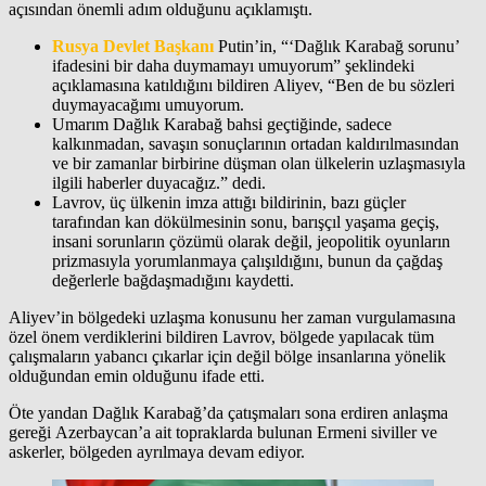
açısından önemli adım olduğunu açıklamıştı.
Rusya Devlet Başkanı
Putin’in, “‘Dağlık Karabağ sorunu’
ifadesini bir daha duymamayı umuyorum” şeklindeki
açıklamasına katıldığını bildiren Aliyev, “Ben de bu sözleri
duymayacağımı umuyorum.
Umarım Dağlık Karabağ bahsi geçtiğinde, sadece
kalkınmadan, savaşın sonuçlarının ortadan kaldırılmasından
ve bir zamanlar birbirine düşman olan ülkelerin uzlaşmasıyla
ilgili haberler duyacağız.” dedi.
Lavrov, üç ülkenin imza attığı bildirinin, bazı güçler
tarafından kan dökülmesinin sonu, barışçıl yaşama geçiş,
insani sorunların çözümü olarak değil, jeopolitik oyunların
prizmasıyla yorumlanmaya çalışıldığını, bunun da çağdaş
değerlerle bağdaşmadığını kaydetti.
Aliyev’in bölgedeki uzlaşma konusunu her zaman vurgulamasına
özel önem verdiklerini bildiren Lavrov, bölgede yapılacak tüm
çalışmaların yabancı çıkarlar için değil bölge insanlarına yönelik
olduğundan emin olduğunu ifade etti.
Öte yandan Dağlık Karabağ’da çatışmaları sona erdiren anlaşma
gereği Azerbaycan’a ait topraklarda bulunan Ermeni siviller ve
askerler, bölgeden ayrılmaya devam ediyor.