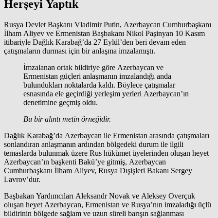
Herşeyi Yaptık
Rusya Devlet Başkanı Vladimir Putin, Azerbaycan Cumhurbaşkanı
İlham Aliyev ve Ermenistan Başbakanı Nikol Paşinyan 10 Kasım
itibariyle Dağlık Karabağ’da 27 Eylül’den beri devam eden
çatışmaların durması için bir anlaşma imzalamıştı.
İmzalanan ortak bildiriye göre Azerbaycan ve
Ermenistan güçleri anlaşmanın imzalandığı anda
bulundukları noktalarda kaldı. Böylece çatışmalar
esnasında ele geçirdiği yerleşim yerleri Azerbaycan’ın
denetimine geçmiş oldu.
Bu bir alıntı metin örneğidir.
Dağlık Karabağ’da Azerbaycan ile Ermenistan arasında çatışmaları
sonlandıran anlaşmanın ardından bölgedeki durum ile ilgili
temaslarda bulunmak üzere Rus hükümet üyelerinden oluşan heyet
Azerbaycan’ın başkenti Bakü’ye gitmiş, Azerbaycan
Cumhurbaşkanı İlham Aliyev, Rusya Dışişleri Bakanı Sergey
Lavrov’dur.
Başbakan Yardımcıları Aleksandr Novak ve Aleksey Overçuk
oluşan heyet Azerbaycan, Ermenistan ve Rusya’nın imzaladığı üçlü
bildirinin bölgede sağlam ve uzun süreli barışın sağlanması