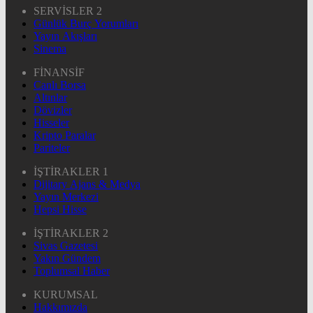
SERVİSLER 2
Günlük Burç Yorumları
Yayın Akışları
Sinema
FİNANSİF
Canlı Borsa
Altınlar
Dövizler
Hisseler
Kripto Paralar
Pariteler
İŞTİRAKLER 1
Dijitary Ajans & Medya
Yayın Merkezi
Hepsi Hisse
İŞTİRAKLER 2
Sivas Gazetesi
Yakın Gündem
Toplumsal Haber
KURUMSAL
Hakkımızda