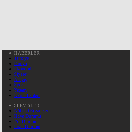
HABERLER
Türkiye
Dünya
Ekonomi
Siyaset
Asayiş
Spor
Yaşam
Kamu İlanları
SERVİSLER 1
Nöbetçi Eczaneler
Hava Durumu
Yol Durumu
Puan Durumu