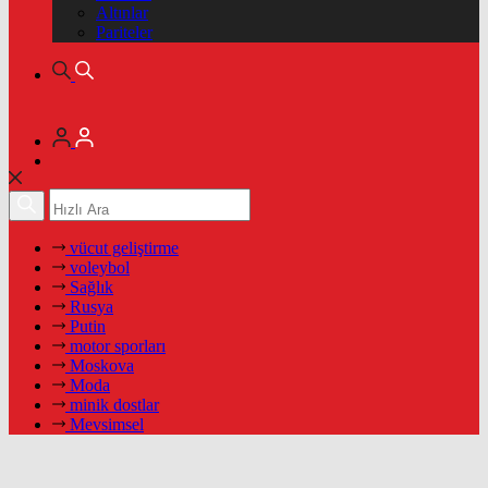
Altınlar
Pariteler
vücut geliştirme
voleybol
Sağlık
Rusya
Putin
motor sporları
Moskova
Moda
minik dostlar
Mevsimsel