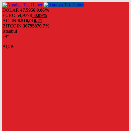
DOLAR
47,5956
0.06%
EURO
54,9778
-0.09%
ALTIN
6.510,01
0,21
BITCOIN
3079587
0.7%
İstanbul
29°
AÇIK