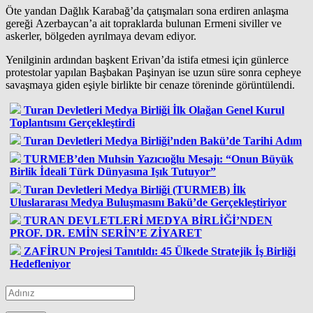
Öte yandan Dağlık Karabağ’da çatışmaları sona erdiren anlaşma
gereği Azerbaycan’a ait topraklarda bulunan Ermeni siviller ve
askerler, bölgeden ayrılmaya devam ediyor.
Yenilginin ardından başkent Erivan’da istifa etmesi için günlerce
protestolar yapılan Başbakan Paşinyan ise uzun süre sonra cepheye
savaşmaya giden eşiyle birlikte bir cenaze töreninde görüntülendi.
Turan Devletleri Medya Birliği İlk Olağan Genel Kurul
Toplantısını Gerçekleştirdi
Turan Devletleri Medya Birliği’nden Bakü’de Tarihi Adım
TURMEB’den Muhsin Yazıcıoğlu Mesajı: “Onun Büyük
Birlik İdeali Türk Dünyasına Işık Tutuyor”
Turan Devletleri Medya Birliği (TURMEB) İlk
Uluslararası Medya Buluşmasını Bakü’de Gerçekleştiriyor
TURAN DEVLETLERİ MEDYA BİRLİĞİ’NDEN
PROF. DR. EMİN SERİN’E ZİYARET
ZAFİRUN Projesi Tanıtıldı: 45 Ülkede Stratejik İş Birliği
Hedefleniyor