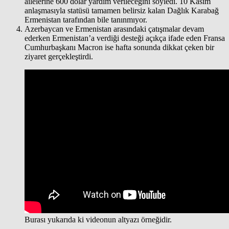
ailelerine 600 dolar yardım verileceğini söyledi. 10 Kasım
anlaşmasıyla statüsü tamamen belirsiz kalan Dağlık Karabağ
Ermenistan tarafından bile tanınmıyor.
Azerbaycan ve Ermenistan arasındaki çatışmalar devam
ederken Ermenistan’a verdiği desteği açıkça ifade eden Fransa
Cumhurbaşkanı Macron ise hafta sonunda dikkat çeken bir
ziyaret gerçekleştirdi.
Burası yukarıda ki videonun altyazı örneğidir.