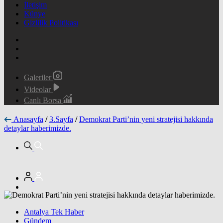
İletişim
Künye
Gizlilik Politikası
Galeriler
Videolar
Canlı Borsa
Anasayfa
/
3.Sayfa
/
Demokrat Parti’nin yeni stratejisi hakkında
detaylar haberimizde.
Antalya Tek Haber
Gündem