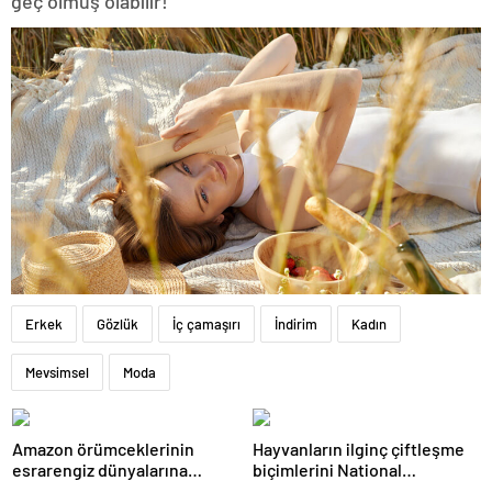
geç olmuş olabilir!
Erkek
Gözlük
İç çamaşırı
İndirim
Kadın
Mevsimsel
Moda
Amazon örümceklerinin
Hayvanların ilginç çiftleşme
esrarengiz dünyalarına
biçimlerini National
gitmeye hazır olun.
Geographic görüntüledi.