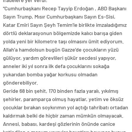
ifadelere yer verdi:
“Cumhurbaşkanı Recep Tayyip Erdoğan , ABD Başkanı
Sayın Trump, Mısır Cumhurbaşkanı Sayın Es-Sisi,
Katar Emîri Sayın Şeyh Temim’le birlikte imzaladığımız
dörtlü deklarasyonun bölgemizde kalıcı barışa giden
yolda yeni bir kilometre taşı olmasını ümit ediyorum.
Allah’a hamdolsun bugün Gazze’de çocukların yüzü
gülüyor, yardım görevlileri şükür secdesi yapıyor,
anneler iki yıl sonra ilk defa çocuklarını sokağa
yukarıdan bomba yağar korkusu olmadan
gönderebiliyor.
Geride 68 bin şehit, 170 binden fazla yaralı, yıkılmış
şehirler, paramparça olmuş hayatlar, yetim ve öksüz
çocuklar bırakan soykırımın yol açtığı tahribatı ortadan
kaldırmak belki de hiçbir zaman mümkün olmayacak.
Annesi, babası, kardeşi gözlerinin önünde canice