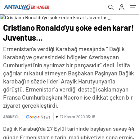
Cristiano Ronaldo’yu şoke eden karar!
Juventus…
Ermenistan'a verdiği Karabağ mesajında “ Dağlık
Karabağ ve çevresindeki bölgeler Azerbaycan
Cumhuriyeti'nin ayrılmaz bir parçasıdır” dedi. İstifa
çağrılarını kabul etmeyen Başbakan Paşinyan Dağlık
karabağ'ın sözde lideri Arayik Harutyunyan'la
görüştü. Ermenistan'a verdiği desteği saklamayan
Fransa Cumhurbaşkanı Macron ise dikkat çeken bir
ziyaret gerçekleştirdi.
27 Kasım 2020 03:15
ABONE OL
News
Dağlık Karabağ’da 27 Eylül tarihinde başlayan savaş 44
günde Ermenistan’ın tarihi mağlubiyetiyle sona ermiş,