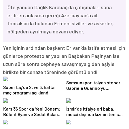
Öte yandan Dağlık Karabağ’da çatışmaları sona
erdiren anlaşma gereği Azerbaycan’a ait
topraklarda bulunan Ermeni siviller ve askerler,
bölgeden ayrılmaya devam ediyor.
Yenilginin ardından başkent Erivan’da istifa etmesi için
günlerce protestolar yapılan Başbakan Paşinyan ise
uzun süre sonra cepheye savaşmaya giden eşiyle
birlikte bir cenaze töreninde görüntülendi.
Samsunspor İtalyan stoper
Süper Lig’de 2. ve 3. hafta
Gabriele Guarino’yu
maç programı açıklandı
kadrosuna kattı
Kars 36 Spor’da Yeni Dönem:
İzmir’de itfaiye eri baba,
Bülent Ayan ve Sedat Aslan
mesai dışında kızının tenis
Göreve Başladı
antrenörlüğünü yapıyor