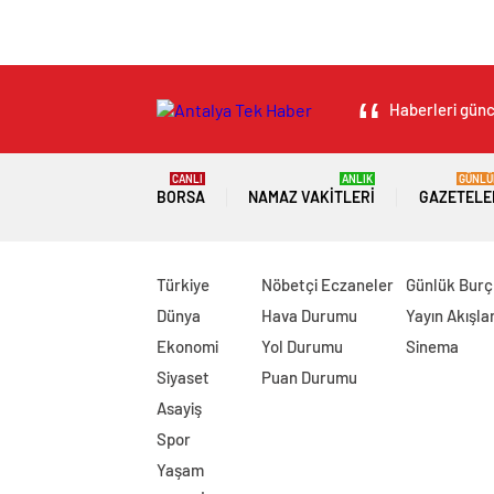
Haberleri günce
CANLI
ANLIK
GÜNLÜ
BORSA
NAMAZ VAKITLERI
GAZETELE
Türkiye
Nöbetçi Eczaneler
Günlük Burç
Dünya
Hava Durumu
Yayın Akışlar
Ekonomi
Yol Durumu
Sinema
Siyaset
Puan Durumu
Asayiş
Spor
Yaşam