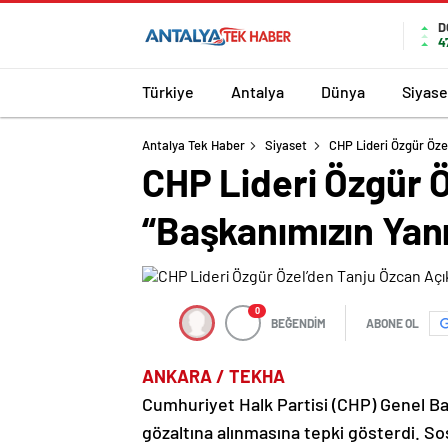
D
4
Türkiye
Antalya
Dünya
Siyase
Antalya Tek Haber
Siyaset
CHP Lideri Özgür Öze
CHP Lideri Özgür 
“Başkanımızın Yan
0
BEĞENDİM
ABONE OL
ANKARA / TEKHA
Cumhuriyet Halk Partisi (CHP) Genel Ba
gözaltına alınmasına tepki gösterdi. S