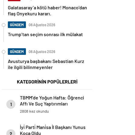
Galatasaray’a kötü haber! Monaco’dan
flaş Onyekuru kararı.
GÜNDEM
06 Ağustos 2026
Trump’tan seçim sonrası ilk mülakat
GÜNDEM
06 Ağustos 2026
Avusturya başbakanı Sebastian Kurz
ile ilgili bilinmeyenler
KATEGORİNİN POPÜLERLERİ
TBMM’de Yoğun Hafta: Öğrenci
Affı Ve Suç Yaptırımları
1
Gündeme Geliyor
2808 kez okundu
İyi̇ Parti̇ Mani̇sa İl Başkanı Yunus
Koca Oldu
2