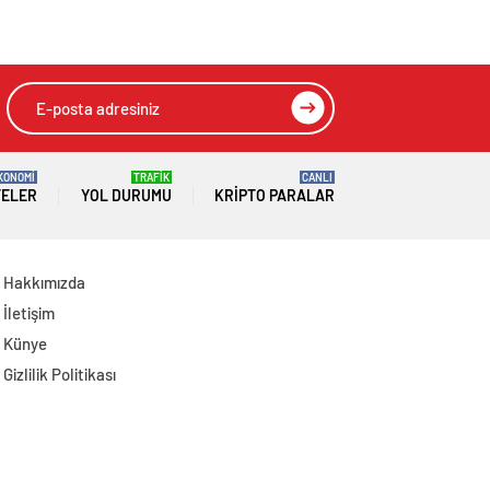
Açıklamalarda
Genel Başkanı
Bulundu: 8 İl
Mahmut Arıkan’ı
Başkanlığına Atama
Kabul Etti
Yapıldı
KONOMİ
TRAFİK
CANLI
TELER
YOL DURUMU
KRIPTO PARALAR
Hakkımızda
İletişim
Künye
Gizlilik Politikası