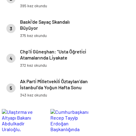
395 kez okundu
Baski̇’de Sayaç Skandalı
Büyüyor
3
375 kez okundu
Chp’li̇ Güneşhan: “Usta Öğreti̇ci̇
Atamalarında Li̇yakate
4
Uyulmuyor”
372 kez okundu
Ak Parti̇ Mi̇lletveki̇li̇ Öztaylan’dan
İstanbul’da Yoğun Hafta Sonu
5
Mesai̇si̇
343 kez okundu