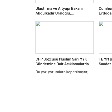
Ulaştırma ve Altyapı Bakanı
Cumhur
Abdulkadir Uraloğlu,
Erdoğa
Afyonkarahisar Belediye
AK Par
Başkanlarıyla Bir Araya Geldi
“Terörs
CHP Sözcüsü Müslim Sarı MYK
TBMM B
Gündemine Dair Açıklamalarda
Saadet 
Bulundu: 8 İl Başkanlığına Atama
Mahmut 
Bu yazı yorumlara kapatılmıştır.
Yapıldı