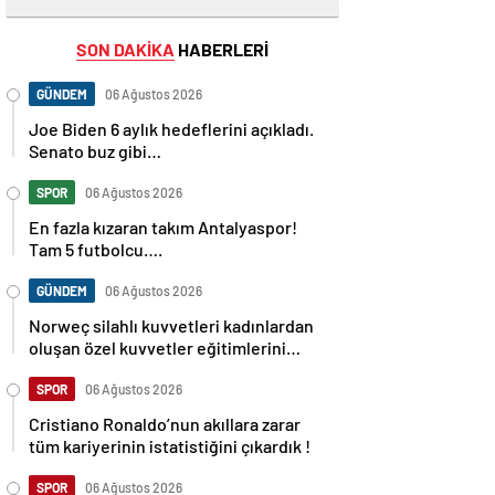
SON DAKİKA
HABERLERİ
GÜNDEM
06 Ağustos 2026
Joe Biden 6 aylık hedeflerini açıkladı.
Senato buz gibi…
SPOR
06 Ağustos 2026
En fazla kızaran takım Antalyaspor!
Tam 5 futbolcu….
GÜNDEM
06 Ağustos 2026
Norweç silahlı kuvvetleri kadınlardan
oluşan özel kuvvetler eğitimlerini
başlattı.
SPOR
06 Ağustos 2026
Cristiano Ronaldo’nun akıllara zarar
tüm kariyerinin istatistiğini çıkardık !
SPOR
06 Ağustos 2026