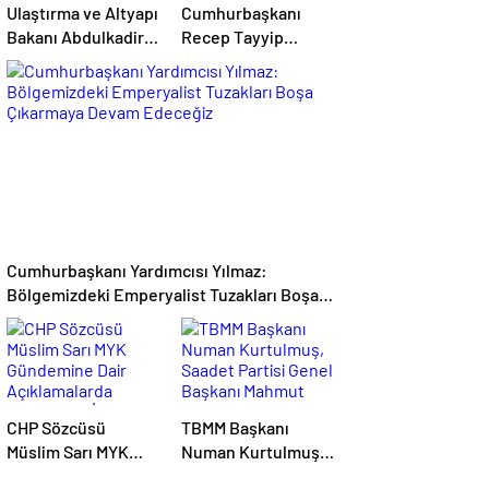
Ulaştırma ve Altyapı
Cumhurbaşkanı
Bakanı Abdulkadir
Recep Tayyip
Uraloğlu,
Erdoğan
Afyonkarahisar
Başkanlığında
Belediye
Toplanan AK Parti
Başkanlarıyla Bir
MKYK’da Gündem
Araya Geldi
“Terörsüz Türkiye”
Süreci Oldu
Cumhurbaşkanı Yardımcısı Yılmaz:
Bölgemizdeki Emperyalist Tuzakları Boşa
Çıkarmaya Devam Edeceğiz
CHP Sözcüsü
TBMM Başkanı
Müslim Sarı MYK
Numan Kurtulmuş,
Gündemine Dair
Saadet Partisi