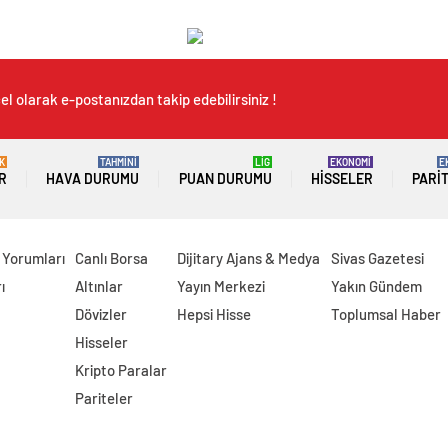
l olarak e-postanızdan takip edebilirsiniz !
K
TAHMİNİ
LİG
EKONOMİ
E
R
HAVA DURUMU
PUAN DURUMU
HISSELER
PARI
 Yorumları
Canlı Borsa
Dijitary Ajans & Medya
Sivas Gazetesi
ı
Altınlar
Yayın Merkezi
Yakın Gündem
Dövizler
Hepsi Hisse
Toplumsal Haber
Hisseler
Kripto Paralar
Pariteler