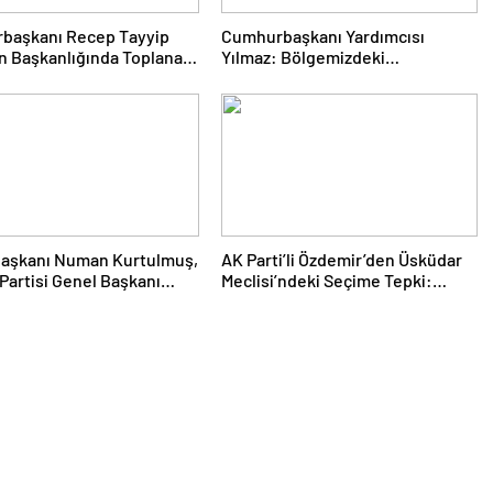
başkanı Recep Tayyip
Cumhurbaşkanı Yardımcısı
n Başkanlığında Toplanan
Yılmaz: Bölgemizdeki
ti MKYK’da Gündem
Emperyalist Tuzakları Boşa
üz Türkiye” Süreci Oldu
Çıkarmaya Devam Edeceğiz
aşkanı Numan Kurtulmuş,
AK Parti’li Özdemir’den Üsküdar
Partisi Genel Başkanı
Meclisi’ndeki Seçime Tepki:
Arıkan’ı Kabul Etti
Hukuki Haklarımızı Saklı
Tutuyoruz