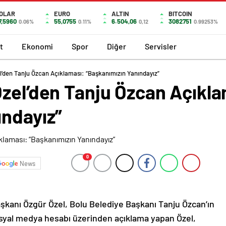
OLAR
EURO
ALTIN
BITCOIN
7,5960
55,0755
6.504,06
3082751
0.06%
0.11%
0,12
0.99253%
t
Ekonomi
Spor
Diğer
Servisler
l’den Tanju Özcan Açıklaması: “Başkanımızın Yanındayız”
Özel’den Tanju Özcan Açıkla
ındayız”
0
News
şkanı Özgür Özel, Bolu Belediye Başkanı Tanju Özcan’ın
osyal medya hesabı üzerinden açıklama yapan Özel,