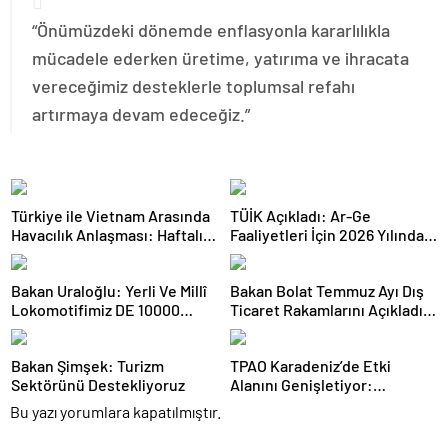
“Önümüzdeki dönemde enflasyonla kararlılıkla
mücadele ederken üretime, yatırıma ve ihracata
vereceğimiz desteklerle toplumsal refahı
artırmaya devam edeceğiz.”
Türkiye ile Vietnam Arasında
TÜİK Açıkladı: Ar-Ge
Havacılık Anlaşması: Haftalık
Faaliyetleri İçin 2026 Yılında
Sefer Sayısı 42’ye Yükseldi
308 Milyar Lira Tahsis Edildi
Bakan Uraloğlu: Yerli Ve Millî
Bakan Bolat Temmuz Ayı Dış
Lokomotifimiz DE 10000
Ticaret Rakamlarını Açıkladı:
Tanzanya’ya İhraç Edildi
İhracatta Tüm Zamanların
Temmuz Rekoru
Bakan Şimşek: Turizm
TPAO Karadeniz’de Etki
Sektörünü Destekliyoruz
Alanını Genişletiyor:
Bulgaristan’daki Sahaya
Bu yazı yorumlara kapatılmıştır.
Yüzde 33 Ortaklık