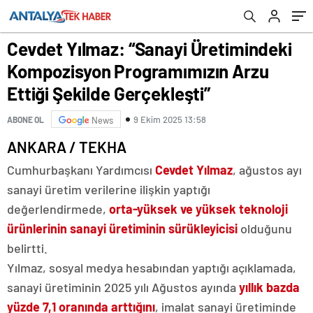
Şekilde Gerçekleşti”
Cevdet Yılmaz: “Sanayi Üretimindeki
Kompozisyon Programımızın Arzu
Ettiği Şekilde Gerçekleşti”
9 Ekim 2025 13:58
ABONE OL
News
ANKARA / TEKHA
Cumhurbaşkanı Yardımcısı
Cevdet Yılmaz
, ağustos ayı
sanayi üretim verilerine ilişkin yaptığı
değerlendirmede,
orta-yüksek ve yüksek teknoloji
ürünlerinin sanayi üretiminin sürükleyicisi
olduğunu
belirtti.
Yılmaz, sosyal medya hesabından yaptığı açıklamada,
sanayi üretiminin 2025 yılı Ağustos ayında
yıllık bazda
yüzde 7,1 oranında arttığını
, imalat sanayi üretiminde