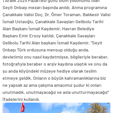
1 Aralık 2025 Pazartesi günü ölüm yıldönümü olan
Seyit Onbaşı mezarı başında anıldı. Anma programına
Çanakkale Valisi Doç. Dr. Ömer Toraman, Balıkesir Valisi
İsmail Ustaoğlu, Çanakkale Savaşları Gelibolu Tarihi
Alan Başkanı İsmail Kaşdemir, Havran Belediye
Başkanı Emir Ersoy katıldı. Çanakkale Savaşları
Gelibolu Tarihi Alan başkanı İsmail Kaşdemir, “Seyit
Onbaşı Türk ordusuna mensup olduğu anda,
devletimiz onu nasıl kaydetmişse, bilgileriyle beraber,
fotoğrafıyla beraber o arşiv kaydına ulaştık ve onu da
şu anda köyündeki müzeye hediye olarak teslim
etmeye geldik. Onların o büyük kahramanlıklarına biz
ne yapsak az ama çalışma amacımız şudur ki onları
unutmadık, unutmayacağız ve asla unutturmayacağız”
İfadelerini kullandı.