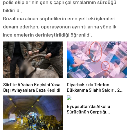
polis ekiplerinin geniş çaplı çalışmalarının sürdüğü
bildirildi.
Gözaltına alınan şüphelilerin emniyetteki işlemleri
devam ederken, operasyonun ayrıntılarına yönelik
incelemelerin derinleştirildiği öğrenildi.
Siirt’te 5 Yaban Keçisini Yasa
Diyarbakır’da Telefon
Dışı Avlayanlara Ceza Kesildi
Dükkanına Silahlı Saldırı: 2
Kişiyi Yaralayan Şüpheli
Tutuklandı
Eyüpsultan’da Alkollü
Sürücünün Çarptığı
Motokurye Yaşamını Yitirdi:
Sanığın Tahliyesine Aileden
Tepki