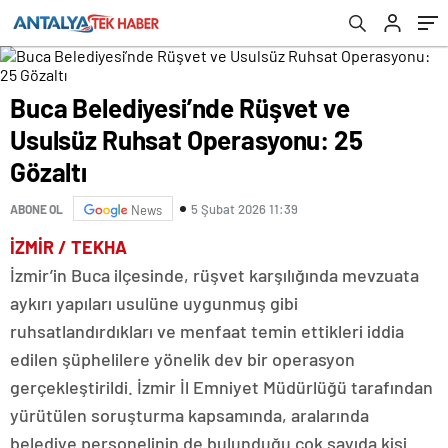
Buca Belediyesi’nde Rüşvet ve
Usulsüz Ruhsat Operasyonu: 25
Gözaltı
5 Şubat 2026 11:39
ABONE OL
News
İZMİR / TEKHA
İzmir’in Buca ilçesinde, rüşvet karşılığında mevzuata
aykırı yapıları usulüne uygunmuş gibi
ruhsatlandırdıkları ve menfaat temin ettikleri iddia
edilen şüphelilere yönelik dev bir operasyon
gerçekleştirildi. İzmir İl Emniyet Müdürlüğü tarafından
yürütülen soruşturma kapsamında, aralarında
belediye personelinin de bulunduğu çok sayıda kişi