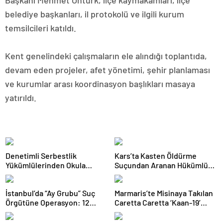
Başkanı Mehmet Öntürk, ilçe kaymakamları, ilçe
belediye başkanları, il protokolü ve ilgili kurum
temsilcileri katıldı.
Kent genelindeki çalışmaların ele alındığı toplantıda,
devam eden projeler, afet yönetimi, şehir planlaması
ve kurumlar arası koordinasyon başlıkları masaya
yatırıldı.
Denetimli Serbestlik
Kars’ta Kasten Öldürme
Yükümlülerinden Okula
Suçundan Aranan Hükümlü
Temizlik Desteği
JASAT Operasyonuyla
Yakalandı
İstanbul’da “Ay Grubu” Suç
Marmaris’te Misinaya Takılan
Örgütüne Operasyon: 12
Caretta Caretta ‘Kaan-19’
Şüpheli Gözaltında
Tedavisinin Ardından Denizle
Buluştu