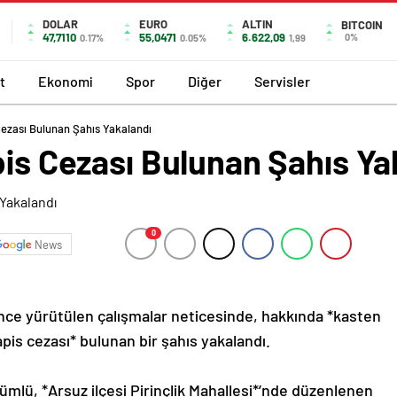
DOLAR
EURO
ALTIN
BITCOIN
47,7110
55,0471
6.622,09
0%
0.17%
0.05%
1,99
t
Ekonomi
Spor
Diğer
Servisler
 Cezası Bulunan Şahıs Yakalandı
pis Cezası Bulunan Şahıs Ya
0
News
nce yürütülen çalışmalar neticesinde, hakkında *kasten
is cezası* bulunan bir şahıs yakalandı.
ükümlü, *Arsuz ilçesi Pirinçlik Mahallesi*’nde düzenlenen