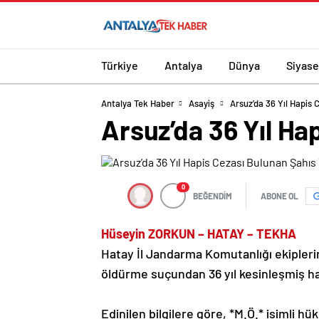
Türkiye
Antalya
Dünya
Siyase
Antalya Tek Haber
Asayiş
Arsuz’da 36 Yıl Hapis
Arsuz’da 36 Yıl Ha
0
BEĞENDİM
ABONE OL
Hüseyin ZORKUN – HATAY – TEKHA
Hatay İl Jandarma Komutanlığı ekipleri
öldürme suçundan 36 yıl kesinleşmiş hap
Edinilen bilgilere göre, *M.Ö.* isimli h