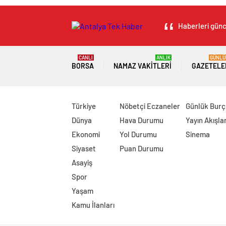
Haberleri günce
CANLI
ANLIK
GÜNLÜ
BORSA
NAMAZ VAKITLERI
GAZETELE
Türkiye
Nöbetçi Eczaneler
Günlük Burç
Dünya
Hava Durumu
Yayın Akışlar
Ekonomi
Yol Durumu
Sinema
Siyaset
Puan Durumu
Asayiş
Spor
Yaşam
Kamu İlanları