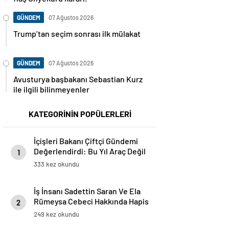
GÜNDEM
07 Ağustos 2026
Trump’tan seçim sonrası ilk mülakat
GÜNDEM
07 Ağustos 2026
Avusturya başbakanı Sebastian Kurz
ile ilgili bilinmeyenler
KATEGORİNİN POPÜLERLERİ
İçişleri Bakanı Çiftçi Gündemi
Değerlendirdi: Bu Yıl Araç Değil
1
Lojman Alacağız
333 kez okundu
İş İnsanı Sadettin Saran Ve Ela
Rümeysa Cebeci Hakkında Hapis
2
İstemi
249 kez okundu