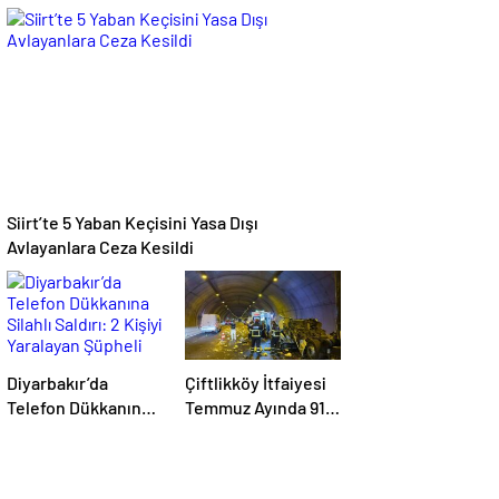
Yönelik
Soruşturmada 16
Şüpheli Adliyede
Siirt’te 5 Yaban Keçisini Yasa Dışı
Avlayanlara Ceza Kesildi
Diyarbakır’da
Çiftlikköy İtfaiyesi
Telefon Dükkanına
Temmuz Ayında 91
Silahlı Saldırı: 2
Olaya Müdahale Etti
Kişiyi Yaralayan
Şüpheli Tutuklandı