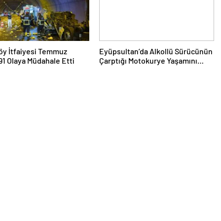
köy İtfaiyesi Temmuz
Eyüpsultan’da Alkollü Sürücünün
91 Olaya Müdahale Etti
Çarptığı Motokurye Yaşamını
Yitirdi: Sanığın Tahliyesine
Aileden Tepki