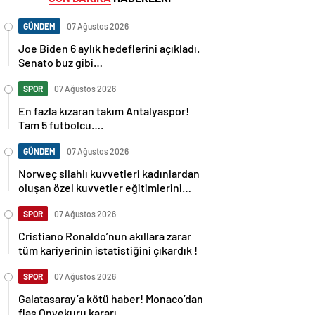
GÜNDEM
07 Ağustos 2026
Joe Biden 6 aylık hedeflerini açıkladı.
Senato buz gibi…
SPOR
07 Ağustos 2026
En fazla kızaran takım Antalyaspor!
Tam 5 futbolcu….
GÜNDEM
07 Ağustos 2026
Norweç silahlı kuvvetleri kadınlardan
oluşan özel kuvvetler eğitimlerini
başlattı.
SPOR
07 Ağustos 2026
Cristiano Ronaldo’nun akıllara zarar
tüm kariyerinin istatistiğini çıkardık !
SPOR
07 Ağustos 2026
Galatasaray’a kötü haber! Monaco’dan
flaş Onyekuru kararı.