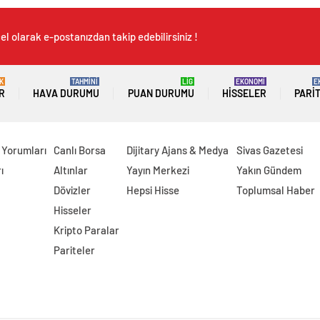
l olarak e-postanızdan takip edebilirsiniz !
K
TAHMİNİ
LİG
EKONOMİ
E
R
HAVA DURUMU
PUAN DURUMU
HISSELER
PARI
 Yorumları
Canlı Borsa
Dijitary Ajans & Medya
Sivas Gazetesi
ı
Altınlar
Yayın Merkezi
Yakın Gündem
Dövizler
Hepsi Hisse
Toplumsal Haber
Hisseler
Kripto Paralar
Pariteler