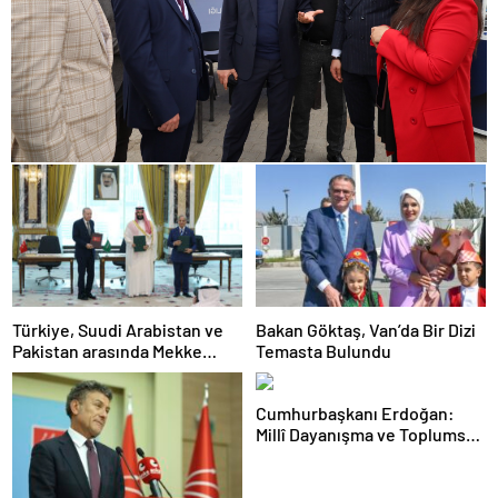
Türkiye, Suudi Arabistan ve
Bakan Göktaş, Van’da Bir Dizi
Pakistan arasında Mekke
Temasta Bulundu
Ortak Savunma Anlaşması
imzalandı
Cumhurbaşkanı Erdoğan:
Millî Dayanışma ve Toplumsal
Bütünleşmenin
Güçlendirilmesine Dair Kanun
Teklifi Gazi Meclisimizin