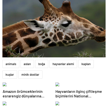
animals
aslan
boğa
hayvanlar alemi
kaplan
kuşlar
minik dostlar
Amazon örümceklerinin
Hayvanların ilginç çiftleşme
esrarengiz dünyalarına
biçimlerini National
gitmeye hazır olun.
Geographic görüntüledi.