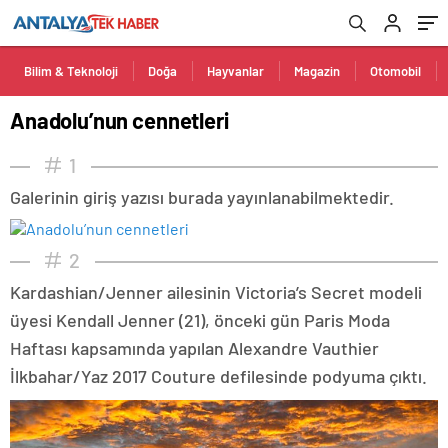
Bilim & Teknoloji
Doğa
Hayvanlar
Magazin
Otomobil
Anadolu’nun cennetleri
1
Galerinin giriş yazısı burada yayınlanabilmektedir.
2
Kardashian/Jenner ailesinin Victoria’s Secret modeli
üyesi Kendall Jenner (21), önceki gün Paris Moda
Haftası kapsamında yapılan Alexandre Vauthier
İlkbahar/Yaz 2017 Couture defilesinde podyuma çıktı.