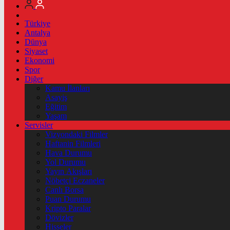
Türkiye
Antalya
Dünya
Siyaset
Ekonomi
Spor
Diğer
Kamu İlanları
Asayiş
Eğitim
Yaşam
Servisler
Vizyondaki Filmler
Haftanin Filmleri
Hava Durumu
Yol Durumu
Yayın Akışları
Nöbetçi Eczaneler
Canlı Borsa
Puan Durumu
Kripto Paralar
Dövizler
Hisseler