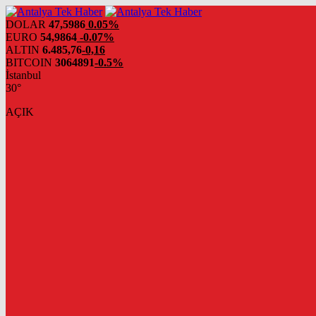
DOLAR
47,5986
0.05%
EURO
54,9864
-0.07%
ALTIN
6.485,76
-0,16
BITCOIN
3064891
-0.5%
İstanbul
30°
AÇIK