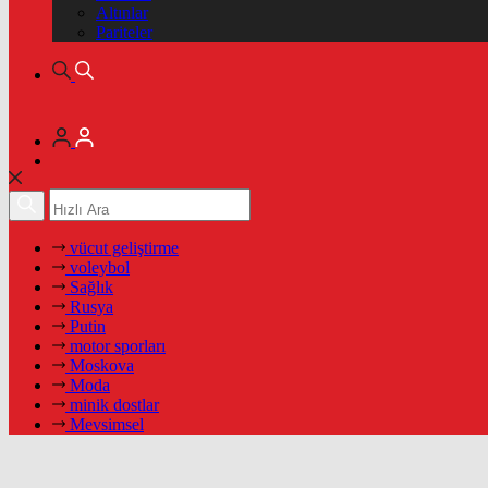
Altınlar
Pariteler
vücut geliştirme
voleybol
Sağlık
Rusya
Putin
motor sporları
Moskova
Moda
minik dostlar
Mevsimsel