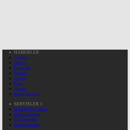
HABERLER
Türkiye
Dünya
Ekonomi
Siyaset
Asayiş
Spor
Yaşam
Kamu İlanları
SERVİSLER 1
Nöbetçi Eczaneler
Hava Durumu
Yol Durumu
Puan Durumu