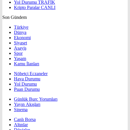
Yol Durumu
TRAFİK
Kripto Paralar
CANLI
Son Gündem
Türkiye
Dünya
Ekonomi
Siyaset
Asayiş
Spor
Yaşam
Kamu İlanları
Nöbetçi Eczaneler
Hava Durumu
Yol Durumu
Puan Durumu
Günlük Burç Yorumları
Yayın Akışları
Sinema
Canlı Borsa
Altınlar
Dövizler