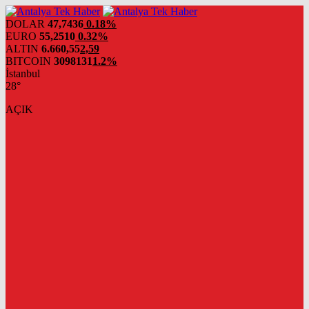
DOLAR
47,7436
0.18%
EURO
55,2510
0.32%
ALTIN
6.660,55
2,59
BITCOIN
3098131
1.2%
İstanbul
28°
AÇIK