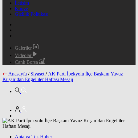
İletişim
Künye
Gizlilik Politikası
Galeriler
Videolar
Canlı Borsa
Anasayfa
/
Siyaset
/
AK Parti İpekyolu İlçe Başkanı Yavuz
Kuşan’dan Engelliler Haftası Mesajı
Antalya Tek Haber