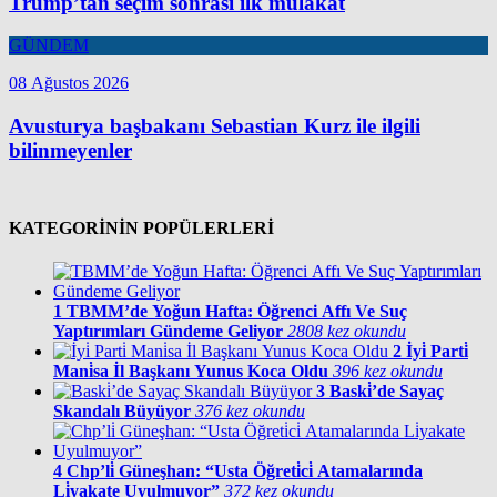
Trump’tan seçim sonrası ilk mülakat
GÜNDEM
08 Ağustos 2026
Avusturya başbakanı Sebastian Kurz ile ilgili
bilinmeyenler
KATEGORİNİN POPÜLERLERİ
1
TBMM’de Yoğun Hafta: Öğrenci Affı Ve Suç
Yaptırımları Gündeme Geliyor
2808 kez okundu
2
İyi̇ Parti̇
Mani̇sa İl Başkanı Yunus Koca Oldu
396 kez okundu
3
Baski̇’de Sayaç
Skandalı Büyüyor
376 kez okundu
4
Chp’li̇ Güneşhan: “Usta Öğreti̇ci̇ Atamalarında
Li̇yakate Uyulmuyor”
372 kez okundu