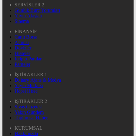
SERVİSLER 2
Günlük Burç Yorumları
Yayın Akışları
Sinema
FİNANSİF
Canlı Borsa
Altınlar
Dövizler
Hisseler
Kripto Paralar
Pariteler
İŞTİRAKLER 1
Dijitary Ajans & Medya
Yayın Merkezi
Hepsi Hisse
İŞTİRAKLER 2
Sivas Gazetesi
Yakın Gündem
Toplumsal Haber
KURUMSAL
Hakkımızda