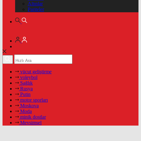
Altınlar
Pariteler
vücut geliştirme
voleybol
Sağlık
Rusya
Putin
motor sporları
Moskova
Moda
minik dostlar
Mevsimsel