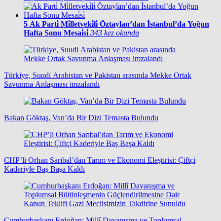
5
Ak Parti̇ Mi̇lletveki̇li̇ Öztaylan’dan İstanbul’da Yoğun
Hafta Sonu Mesai̇si̇
343 kez okundu
Türkiye, Suudi Arabistan ve Pakistan arasında Mekke Ortak
Savunma Anlaşması imzalandı
Bakan Göktaş, Van’da Bir Dizi Temasta Bulundu
CHP’li Orhan Sarıbal’dan Tarım ve Ekonomi Eleştirisi: Çiftçi
Kaderiyle Baş Başa Kaldı
Cumhurbaşkanı Erdoğan: Millî Dayanışma ve Toplumsal