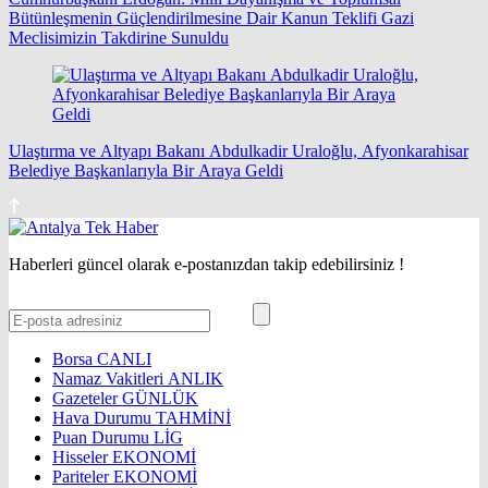
Bütünleşmenin Güçlendirilmesine Dair Kanun Teklifi Gazi
Meclisimizin Takdirine Sunuldu
Ulaştırma ve Altyapı Bakanı Abdulkadir Uraloğlu, Afyonkarahisar
Belediye Başkanlarıyla Bir Araya Geldi
Haberleri güncel olarak e-postanızdan takip edebilirsiniz !
Borsa
CANLI
Namaz Vakitleri
ANLIK
Gazeteler
GÜNLÜK
Hava Durumu
TAHMİNİ
Puan Durumu
LİG
Hisseler
EKONOMİ
Pariteler
EKONOMİ