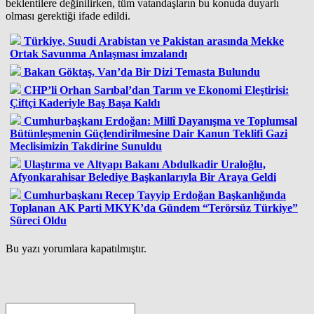
beklentilere değinilirken, tüm vatandaşların bu konuda duyarlı
olması gerektiği ifade edildi.
Türkiye, Suudi Arabistan ve Pakistan arasında Mekke
Ortak Savunma Anlaşması imzalandı
Bakan Göktaş, Van’da Bir Dizi Temasta Bulundu
CHP’li Orhan Sarıbal’dan Tarım ve Ekonomi Eleştirisi:
Çiftçi Kaderiyle Baş Başa Kaldı
Cumhurbaşkanı Erdoğan: Millî Dayanışma ve Toplumsal
Bütünleşmenin Güçlendirilmesine Dair Kanun Teklifi Gazi
Meclisimizin Takdirine Sunuldu
Ulaştırma ve Altyapı Bakanı Abdulkadir Uraloğlu,
Afyonkarahisar Belediye Başkanlarıyla Bir Araya Geldi
Cumhurbaşkanı Recep Tayyip Erdoğan Başkanlığında
Toplanan AK Parti MKYK’da Gündem “Terörsüz Türkiye”
Süreci Oldu
Bu yazı yorumlara kapatılmıştır.