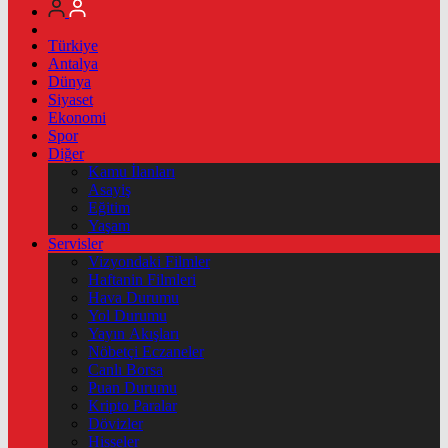
Türkiye
Antalya
Dünya
Siyaset
Ekonomi
Spor
Diğer
Kamu İlanları
Asayiş
Eğitim
Yaşam
Servisler
Vizyondaki Filmler
Haftanin Filmleri
Hava Durumu
Yol Durumu
Yayın Akışları
Nöbetçi Eczaneler
Canlı Borsa
Puan Durumu
Kripto Paralar
Dövizler
Hisseler