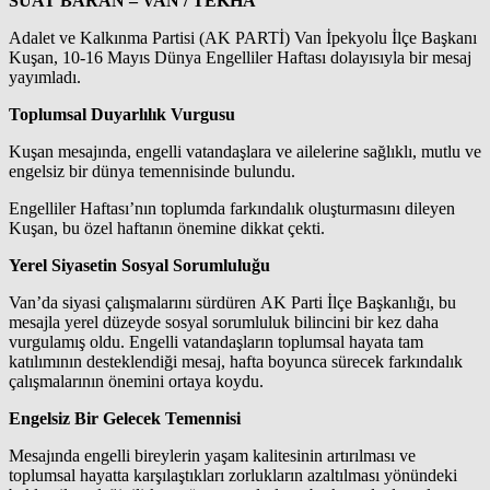
SUAT BARAN – VAN / TEKHA
Adalet ve Kalkınma Partisi (AK PARTİ) Van İpekyolu İlçe Başkanı
Kuşan, 10-16 Mayıs Dünya Engelliler Haftası dolayısıyla bir mesaj
yayımladı.
Toplumsal Duyarlılık Vurgusu
Kuşan mesajında, engelli vatandaşlara ve ailelerine sağlıklı, mutlu ve
engelsiz bir dünya temennisinde bulundu.
Engelliler Haftası’nın toplumda farkındalık oluşturmasını dileyen
Kuşan, bu özel haftanın önemine dikkat çekti.
Yerel Siyasetin Sosyal Sorumluluğu
Van’da siyasi çalışmalarını sürdüren AK Parti İlçe Başkanlığı, bu
mesajla yerel düzeyde sosyal sorumluluk bilincini bir kez daha
vurgulamış oldu. Engelli vatandaşların toplumsal hayata tam
katılımının desteklendiği mesaj, hafta boyunca sürecek farkındalık
çalışmalarının önemini ortaya koydu.
Engelsiz Bir Gelecek Temennisi
Mesajında engelli bireylerin yaşam kalitesinin artırılması ve
toplumsal hayatta karşılaştıkları zorlukların azaltılması yönündeki