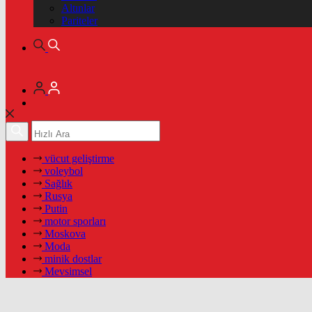
Altınlar
Pariteler
vücut geliştirme
voleybol
Sağlık
Rusya
Putin
motor sporları
Moskova
Moda
minik dostlar
Mevsimsel