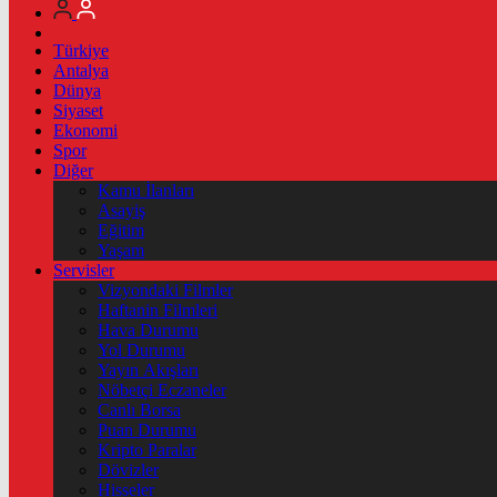
Türkiye
Antalya
Dünya
Siyaset
Ekonomi
Spor
Diğer
Kamu İlanları
Asayiş
Eğitim
Yaşam
Servisler
Vizyondaki Filmler
Haftanin Filmleri
Hava Durumu
Yol Durumu
Yayın Akışları
Nöbetçi Eczaneler
Canlı Borsa
Puan Durumu
Kripto Paralar
Dövizler
Hisseler