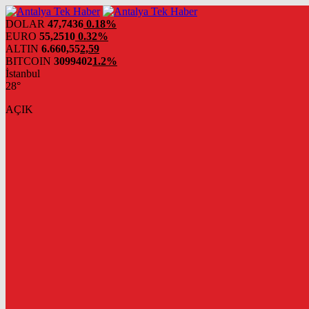
DOLAR
47,7436
0.18%
EURO
55,2510
0.32%
ALTIN
6.660,55
2,59
BITCOIN
3099402
1.2%
İstanbul
28°
AÇIK