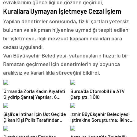
evraklarının güncelliği de gözden geçirildi.
Kurallara Uymayan İşletmeye Cezai İşlem
Yapılan denetimler sonucunda, fiziki şartları yetersiz
bulunan ve ekipman hijyenine uymadığı tespit edilen
bir işletmeye, ilgili mevzuat kapsamında idari para
cezası uygulandı.
Van Büyükşehir Belediyesi, vatandaşların huzurlu bir
Ramazan geçirmesi için denetimlerin ay boyunca
aralıksız ve kararlılıkla süreceğini bildirdi.
Ormanda Zorla Kadın Kıyafeti
Bursa’da Otomobil ile ATV
Giydirip Şantaj Yaptılar: 6
Çarpıştı: 1 Ölü
Gözaltı
Şişli’de İntihar İçin Üst Geçide
İzmir Büyükşehir Belediyesi
Çıkan Kişi Polis Tarafından
İştirakine Soruşturma: İkinci
İkna Edildi
Dalgada 2 Gözaltı
Cumhurbaşkanı Erdoğan,
Antalya Kepez’de Zeytinlik