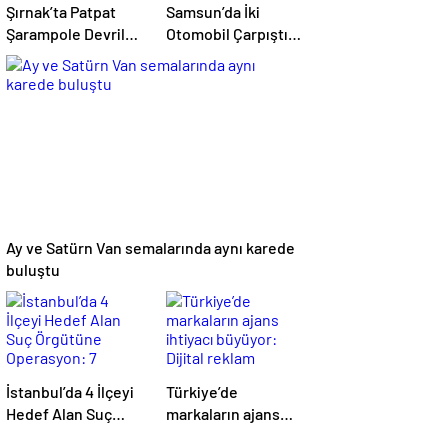
Şırnak’ta Patpat
Samsun’da İki
Şarampole Devrildi:
Otomobil Çarpıştı:
22 Yaşındaki Ayşe
Kızılay Kampı
Ece Hayatını
Alanına Savrulan
Kaybetti, 3 Yaralı
Araçtaki 1 Kişi
Yaralandı
Ay ve Satürn Van semalarında aynı karede
buluştu
İstanbul’da 4 İlçeyi
Türkiye’de
Hedef Alan Suç
markaların ajans
Örgütüne
ihtiyacı büyüyor: