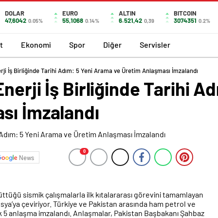
DOLAR
EURO
ALTIN
BITCOIN
47,6042
55,1068
6.521,42
3074351
0.05%
0.14%
0,39
0.2%
t
Ekonomi
Spor
Diğer
Servisler
ji İş Birliğinde Tarihi Adım: 5 Yeni Arama ve Üretim Anlaşması İmzalandı
nerji İş Birliğinde Tarihi A
sı İmzalandı
0
News
ttüğü sismik çalışmalarla ilk kıtalararası görevini tamamlayan
 Asya’ya çeviriyor. Türkiye ve Pakistan arasında ham petrol ve
ik 5 anlaşma imzalandı. Anlaşmalar, Pakistan Başbakanı Şahbaz