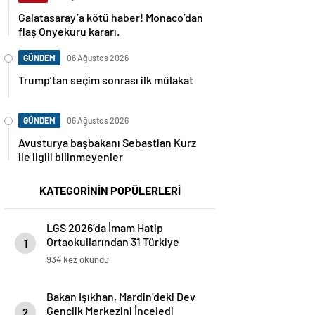
Galatasaray’a kötü haber! Monaco’dan
flaş Onyekuru kararı.
GÜNDEM
06 Ağustos 2026
Trump’tan seçim sonrası ilk mülakat
GÜNDEM
06 Ağustos 2026
Avusturya başbakanı Sebastian Kurz
ile ilgili bilinmeyenler
KATEGORİNİN POPÜLERLERİ
LGS 2026’da İmam Hatip
Ortaokullarından 31 Türkiye
1
Birincisi
934 kez okundu
Bakan Işıkhan, Mardin’deki Dev
Gençlik Merkezini İnceledi
2