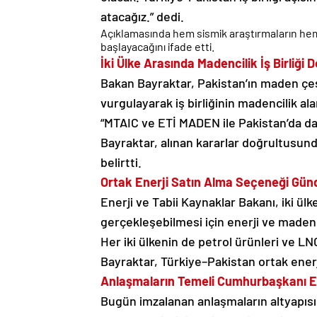
atacağız.” dedi.
Açıklamasında hem sismik araştırmaların he
başlayacağını ifade etti.
İki Ülke Arasında Madencilik İş Birliği D
Bakan Bayraktar, Pakistan’ın maden çeşi
vurgulayarak iş birliğinin madencilik ala
“MTAIC ve ETİ MADEN ile Pakistan’da dah
Bayraktar, alınan kararlar doğrultusund
belirtti.
Ortak Enerji Satın Alma Seçeneği Gü
Enerji ve Tabii Kaynaklar Bakanı, iki ülk
gerçekleşebilmesi için enerji ve madenci
Her iki ülkenin de petrol ürünleri ve LN
Bayraktar, Türkiye–Pakistan ortak enerji
Anlaşmaların Temeli Cumhurbaşkanı Er
Bugün imzalanan anlaşmaların altyapıs