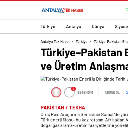
Türkiye
Antalya
Dünya
Siyase
Antalya Tek Haber
Türkiye
Türkiye–Pakistan Ener
Türkiye–Pakistan E
ve Üretim Anlaşma
0
BEĞENDİM
ABONE OL
PAKİSTAN / TEKHA
Oruç Reis Araştırma Gemisi’nin Somali’de yürü
Türk enerji filosu, bu kez rotasını Afrika’dan
doğal gaz arama-üretim faaliyetlerine yönel