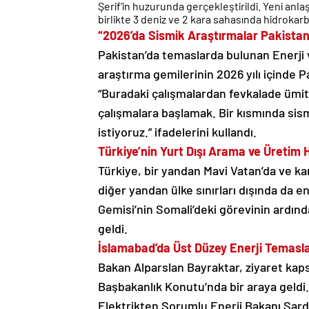
Şerif’in huzurunda gerçekleştirildi. Yeni anla
birlikte 3 deniz ve 2 kara sahasında hidroka
“2026’da Sismik Araştırmalar Pakista
Pakistan’da temaslarda bulunan Enerji 
araştırma gemilerinin 2026 yılı içinde P
“Buradaki çalışmalardan fevkalade ümitl
çalışmalara başlamak. Bir kısmında sis
istiyoruz.” ifadelerini kullandı.
Türkiye’nin Yurt Dışı Arama ve Üretim 
Türkiye, bir yandan Mavi Vatan’da ve kar
diğer yandan ülke sınırları dışında da e
Gemisi’nin Somali’deki görevinin ardında
geldi.
İslamabad’da Üst Düzey Enerji Temasla
Bakan Alparslan Bayraktar, ziyaret kap
Başbakanlık Konutu’nda bir araya geldi.
Elektrikten Sorumlu Enerji Bakanı Sar