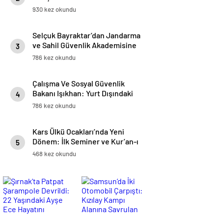
930 kez okundu
Selçuk Bayraktar’dan Jandarma
ve Sahil Güvenlik Akademisine
3
Anlamlı AKINCI Hediyesi
786 kez okundu
Çalışma Ve Sosyal Güvenlik
Bakanı Işıkhan: Yurt Dışındaki
4
Vatandaşlarımızın Başvuruları
786 kez okundu
İçin Kanuni Düzenleme Yolda
Kars Ülkü Ocakları’nda Yeni
Dönem: İlk Seminer ve Kur’an-ı
5
Kerim Tilaveti
468 kez okundu