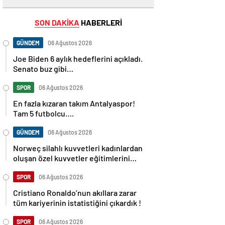
SON DAKİKA
HABERLERİ
GÜNDEM
06 Ağustos 2026
Joe Biden 6 aylık hedeflerini açıkladı.
Senato buz gibi…
SPOR
06 Ağustos 2026
En fazla kızaran takım Antalyaspor!
Tam 5 futbolcu….
GÜNDEM
06 Ağustos 2026
Norweç silahlı kuvvetleri kadınlardan
oluşan özel kuvvetler eğitimlerini
başlattı.
SPOR
06 Ağustos 2026
Cristiano Ronaldo’nun akıllara zarar
tüm kariyerinin istatistiğini çıkardık !
SPOR
06 Ağustos 2026