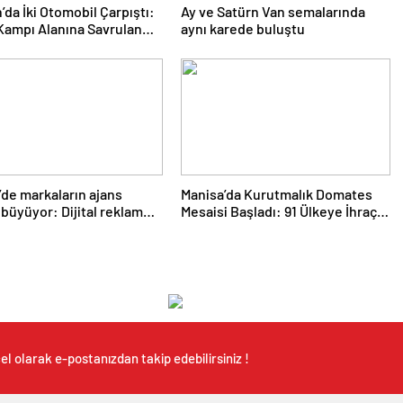
da İki Otomobil Çarpıştı:
Ay ve Satürn Van semalarında
 Kampı Alanına Savrulan
aynı karede buluştu
 1 Kişi Yaralandı
’de markaların ajans
Manisa’da Kurutmalık Domates
ı büyüyor: Dijital reklam
Mesaisi Başladı: 91 Ülkeye İhraç
arı 158 milyar TL’yi aştı
Ediliyor
l olarak e-postanızdan takip edebilirsiniz !