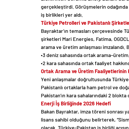
gerçekleştirdi. Görüşmelerin odağında e
iş birlikleri yer aldı.
Türkiye Petrolleri ve Pakistanlı Şirket
Bayraktar’ın temasları çerçevesinde Tür
şirketleri Mari Energies, Fatima, OGDC
arama ve üretim anlaşması imzalandı. 
•3 deniz sahasında ortak arama–üretim
•2 kara sahasında ortak faaliyet hakkında
Ortak Arama ve Üretim Faaliyetlerinin
Yeni anlaşmalar doğrultusunda Türkiye P
Pakistanlı ortaklarla ham petrol ve doğ
Pakistan’ın kara sahalarındaki 2 blokta
Enerji İş Birliğinde 2026 Hedefi
Bakan Bayraktar, imza töreni sonrası ya
lisans sahibi olduğunu belirterek, “Sism
olacak. Türkiye-Pakistan iş birliği açı