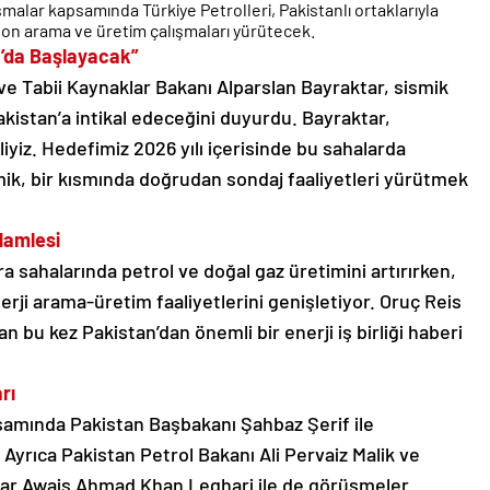
şmalar kapsamında Türkiye Petrolleri, Pakistanlı ortaklarıyla
rbon arama ve üretim çalışmaları yürütecek.
n’da Başlayacak”
ve Tabii Kaynaklar Bakanı Alparslan Bayraktar, sismik
akistan’a intikal edeceğini duyurdu. Bayraktar,
iyiz. Hedefimiz 2026 yılı içerisinde bu sahalarda
mik, bir kısmında doğrudan sondaj faaliyetleri yürütmek
Hamlesi
a sahalarında petrol ve doğal gaz üretimini artırırken,
nerji arama-üretim faaliyetlerini genişletiyor. Oruç Reis
n bu kez Pakistan’dan önemli bir enerji iş birliği haberi
rı
samında Pakistan Başbakanı Şahbaz Şerif ile
 Ayrıca Pakistan Petrol Bakanı Ali Pervaiz Malik ve
dar Awais Ahmad Khan Leghari ile de görüşmeler