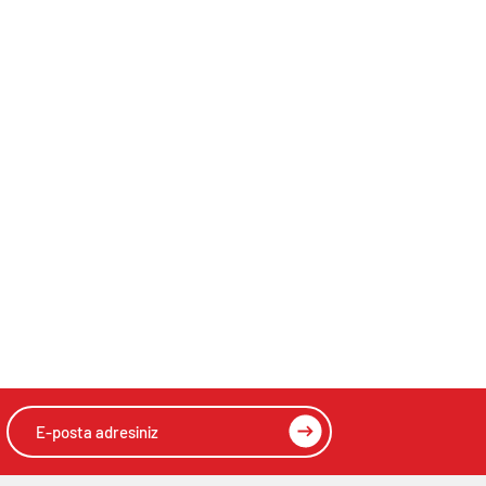
Operasyon: 7
Dijital reklam
Gözaltı
yatırımları 158
milyar TL’yi aştı