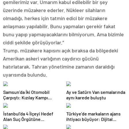
gemilerimiz var. Umarım kabul edilebilir bir şey
üzerinde müzakere ederler. Nükleer silahların
olmadığı, herkes için tatmin edici bir müzakere
anlaşması yapılabilir. Bun
u yapmaları gerekir fakat
bunu yapıp yapmayacaklarını bilmiyorum. Ama bizimle
ciddi şekilde görüşüy
orlar.”
Trump, müzakere kapısını açık bıraksa da bölgedeki
Amerikan askeri varlığının caydırıcı gücünü
hatırlatarak, Tahran yönetimine zamanın daraldığı
uyarısında bulundu.
Samsun’da İki Otomobil
Ay ve Satürn Van semalarında
Çarpıştı: Kızılay Kampı
aynı karede buluştu
Alanına Savrulan Araçtaki 1
Kişi Yaralandı
İstanbul’da 4 İlçeyi Hedef
Türkiye’de markaların ajans
Alan Suç Örgütüne
ihtiyacı büyüyor: Dijital
Operasyon: 7 Gözaltı
reklam yatırımları 158 milyar