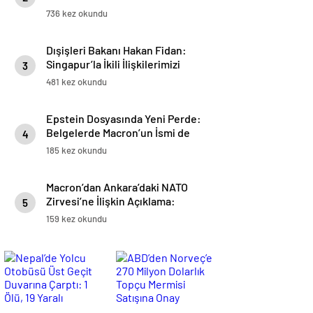
736 kez okundu
Dışişleri Bakanı Hakan Fidan:
Singapur’la İkili İlişkilerimizi
3
Önümüzdeki Dönemde Daha Da
481 kez okundu
Geliştirmeye Devam Edeceğiz
Epstein Dosyasında Yeni Perde:
Belgelerde Macron’un İsmi de
4
Yer Aldı
185 kez okundu
Macron’dan Ankara’daki NATO
Zirvesi’ne İlişkin Açıklama:
5
İttifakın Avrupa Ayağını Güçlü
159 kez okundu
Bir Şekilde Yeniden
Pekiştirecek