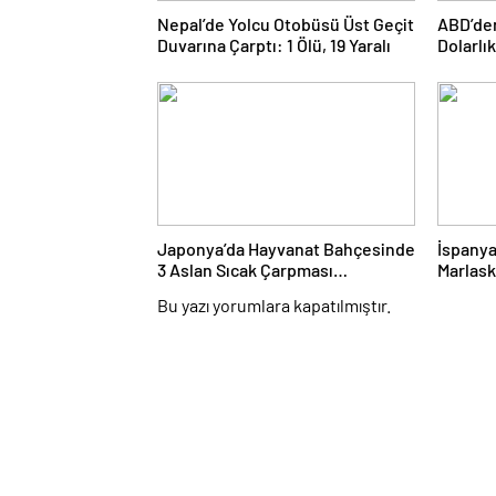
Nepal’de Yolcu Otobüsü Üst Geçit
ABD’den
Duvarına Çarptı: 1 Ölü, 19 Yaralı
Dolarlı
Onay
Japonya’da Hayvanat Bahçesinde
İspanya
3 Aslan Sıcak Çarpması
Marlask
Şüphesiyle Öldü
Bu yazı yorumlara kapatılmıştır.