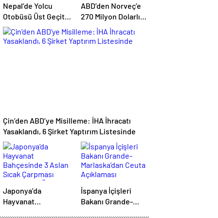
Nepal’de Yolcu
ABD’den Norveç’e
Otobüsü Üst Geçit
270 Milyon Dolarlık
Duvarına Çarptı: 1
Topçu Mermisi
Ölü, 19 Yaralı
Satışına Onay
Çin’den ABD’ye Misilleme: İHA İhracatı
Yasaklandı, 6 Şirket Yaptırım Listesinde
Japonya’da
İspanya İçişleri
Hayvanat
Bakanı Grande-
Bahçesinde 3 Aslan
Marlaska’dan Ceuta