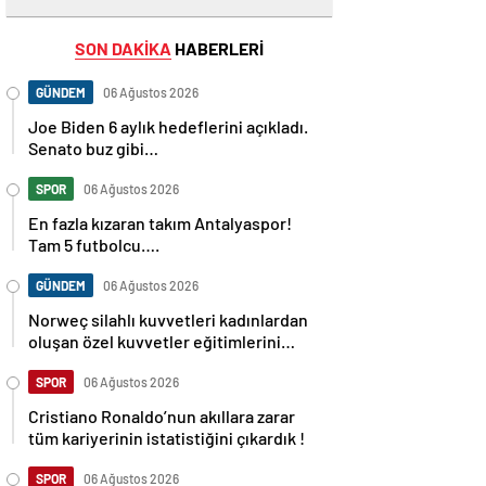
SON DAKİKA
HABERLERİ
GÜNDEM
06 Ağustos 2026
Joe Biden 6 aylık hedeflerini açıkladı.
Senato buz gibi…
SPOR
06 Ağustos 2026
En fazla kızaran takım Antalyaspor!
Tam 5 futbolcu….
GÜNDEM
06 Ağustos 2026
Norweç silahlı kuvvetleri kadınlardan
oluşan özel kuvvetler eğitimlerini
başlattı.
SPOR
06 Ağustos 2026
Cristiano Ronaldo’nun akıllara zarar
tüm kariyerinin istatistiğini çıkardık !
SPOR
06 Ağustos 2026