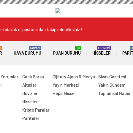
l olarak e-postanızdan takip edebilirsiniz !
K
TAHMİNİ
LİG
EKONOMİ
E
R
HAVA DURUMU
PUAN DURUMU
HISSELER
PARI
 Yorumları
Canlı Borsa
Dijitary Ajans & Medya
Sivas Gazetesi
ı
Altınlar
Yayın Merkezi
Yakın Gündem
Dövizler
Hepsi Hisse
Toplumsal Haber
Hisseler
Kripto Paralar
Pariteler