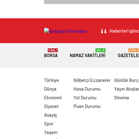
Haberleri günce
CANLI
ANLIK
GÜNLÜ
BORSA
NAMAZ VAKITLERI
GAZETELE
Türkiye
Nöbetçi Eczaneler
Günlük Burç
Dünya
Hava Durumu
Yayın Akışlar
Ekonomi
Yol Durumu
Sinema
Siyaset
Puan Durumu
Asayiş
Spor
Yaşam