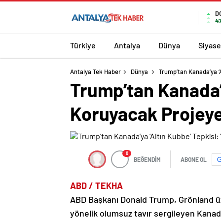
D
4
Türkiye
Antalya
Dünya
Siyase
Antalya Tek Haber
Dünya
Trump’tan Kanada’ya ‘A
Trump’tan Kanada’y
Koruyacak Projeye 
0
BEĞENDİM
ABONE OL
ABD / TEKHA
ABD Başkanı Donald Trump, Grönland üze
yönelik olumsuz tavır sergileyen Kanada 