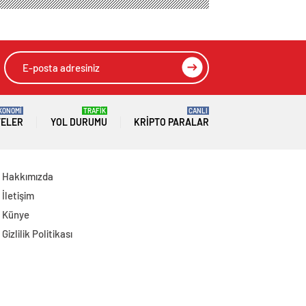
Sıcak Çarpması
Açıklaması
Şüphesiyle Öldü
KONOMİ
TRAFİK
CANLI
TELER
YOL DURUMU
KRIPTO PARALAR
Hakkımızda
İletişim
Künye
Gizlilik Politikası