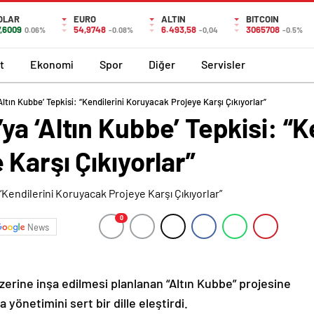
OLAR
EURO
ALTIN
BITCOIN
7,6009
54,9748
6.493,58
3065708
0.06%
-0.08%
-0,04
-0.5%
t
Ekonomi
Spor
Diğer
Servisler
ltın Kubbe’ Tepkisi: “Kendilerini Koruyacak Projeye Karşı Çıkıyorlar”
a ‘Altın Kubbe’ Tepkisi: “K
Karşı Çıkıyorlar”
0
News
rine inşa edilmesi planlanan “Altın Kubbe” projesine
yönetimini sert bir dille eleştirdi.