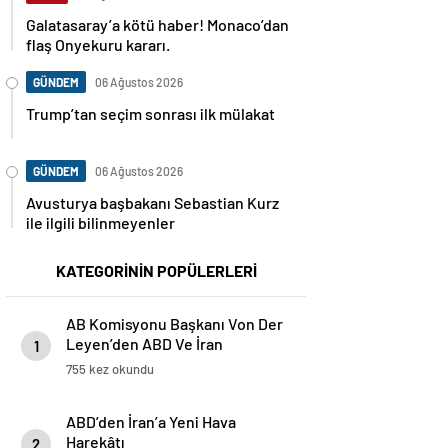
Galatasaray’a kötü haber! Monaco’dan
flaş Onyekuru kararı.
GÜNDEM
06 Ağustos 2026
Trump’tan seçim sonrası ilk mülakat
GÜNDEM
06 Ağustos 2026
Avusturya başbakanı Sebastian Kurz
ile ilgili bilinmeyenler
KATEGORİNİN POPÜLERLERİ
AB Komisyonu Başkanı Von Der
Leyen’den ABD Ve İran
1
Arasındaki Anlaşmaya Destek
755 kez okundu
ABD’den İran’a Yeni Hava
Harekâtı
2