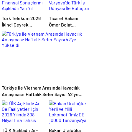
Türk Telekom 2026
Ticaret Bakanı
İkinci Çeyrek
Ömer Bolat
Finansal
Varşova’da Türk İş
Sonuçlarını
Dünyası İle Buluştu:
Açıkladı: Yarı Yıl
Ticaret Hacmi 12,5
Geliri 142 Milyar
Milyar Dolara Ulaştı
TL’yi Aştı
Türkiye ile Vietnam Arasında Havacılık
Anlaşması: Haftalık Sefer Sayısı 42’ye
Yükseldi
TÜİK Açıkladı: Ar-
Bakan Uraloğlu: