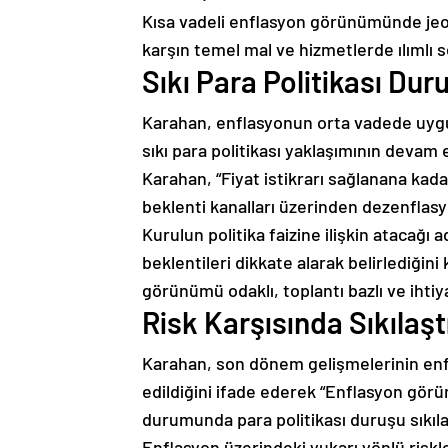
Kısa vadeli enflasyon görünümünde jeopo
karşın temel mal ve hizmetlerde ılımlı s
Sıkı Para Politikası Du
Karahan, enflasyonun orta vadede uygul
sıkı para politikası yaklaşımının devam e
Karahan, “Fiyat istikrarı sağlanana kada
beklenti kanalları üzerinden dezenflasy
Kurulun politika faizine ilişkin atacağı
beklentileri dikkate alarak belirlediğin
görünümü odaklı, toplantı bazlı ve ihtiyat
Risk Karşısında Sıkılaş
Karahan, son dönem gelişmelerinin enf
edildiğini ifade ederek “Enflasyon görü
durumunda para politikası duruşu sıkılaş
Enflasyon üzerindeki yukarı yönlü risk