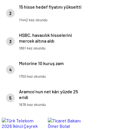
15 hisse hedef fiyatını yükseltti
2
11442 kez okundu
HSBC, havacılık hisselerini
mercek altına aldı
3
1861 kez okundu
Motorine 10 kuruş zam
4
1750 kez okundu
Aramco’nun net kârı yüzde 25
eridi
5
1676 kez okundu