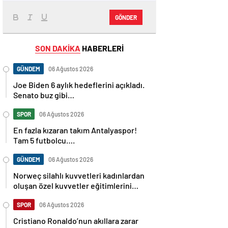
GÖNDER
SON DAKİKA
HABERLERİ
GÜNDEM
06 Ağustos 2026
Joe Biden 6 aylık hedeflerini açıkladı.
Senato buz gibi…
SPOR
06 Ağustos 2026
En fazla kızaran takım Antalyaspor!
Tam 5 futbolcu….
GÜNDEM
06 Ağustos 2026
Norweç silahlı kuvvetleri kadınlardan
oluşan özel kuvvetler eğitimlerini
başlattı.
SPOR
06 Ağustos 2026
Cristiano Ronaldo’nun akıllara zarar