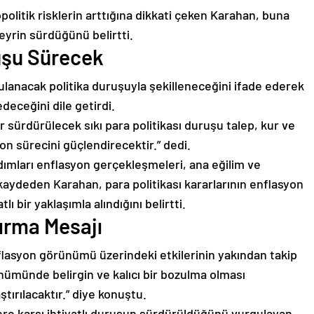
litik risklerin arttığına dikkati çeken Karahan, buna
eyrin sürdüğünü belirtti.
ruşu Sürecek
anacak politika duruşuyla şekilleneceğini ifade ederek
deceğini dile getirdi.
r sürdürülecek sıkı para politikası duruşu talep, kur ve
on sürecini güçlendirecektir.” dedi.
 adımları enflasyon gerçekleşmeleri, ana eğilim ve
i kaydeden Karahan, para politikası kararlarının enflasyon
lı bir yaklaşımla alındığını belirtti.
tırma Mesajı
lasyon görünümü üzerindeki etkilerinin yakından takip
nümünde belirgin ve kalıcı bir bozulma olması
tırılacaktır.” diye konuştu.
lere karşı ihtiyatlı duruşun sürdürüldüğünü vurgulayan