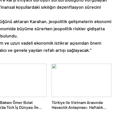
nansal koşullardaki sıkılığın dezenflasyon sürecini
düğünü aktaran Karahan, jeopolitik gelişmelerin ekonomi
onomide büyüme sürerken jeopolitik riskler gidişatta
 bulundu.
etim ve uzun vadeli ekonomik istikrar açısından önem
alıcı ve genele yayılan refah artışı sağlayacak.”
 Bakanı Ömer Bolat
Türkiye ile Vietnam Arasında
’da Türk İş Dünyası İle
Havacılık Anlaşması: Haftalık
: Ticaret Hacmi 12,5
Sefer Sayısı 42’ye Yükseldi