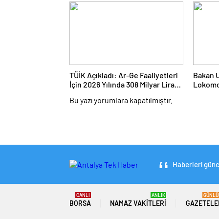
Milyar 
TÜİK Açıkladı: Ar-Ge Faaliyetleri
Bakan Ur
İçin 2026 Yılında 308 Milyar Lira
Lokomo
Tahsis Edildi
Tanzany
Bu yazı yorumlara kapatılmıştır.
Haberleri günce
CANLI
ANLIK
GÜNLÜ
BORSA
NAMAZ VAKITLERI
GAZETELE