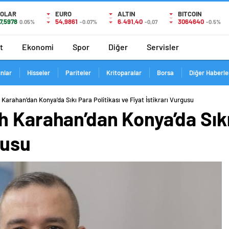
OLAR
EURO
ALTIN
BITCOIN
7,5978
54,9861
6.491,40
3064640
0.05%
-0.07%
-0,07
-0.5%
t
Ekonomi
Spor
Diğer
Servisler
ınlar
Hisseler
Pariteler
Kritoparalar
Borsa
Diğer Haberle
Karahan’dan Konya’da Sıkı Para Politikası ve Fiyat İstikrarı Vurgusu
 Karahan’dan Konya’da Sıkı 
gusu