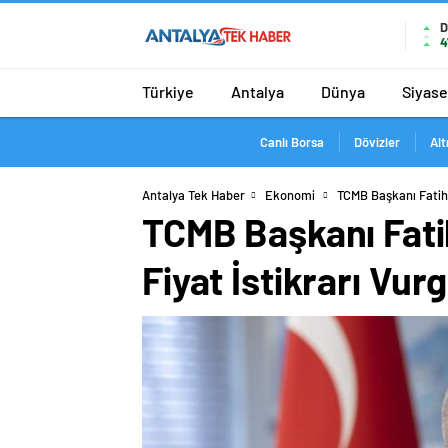
D
4
Türkiye
Antalya
Dünya
Siyase
Canlı Borsa
Dövizler
Alt
Antalya Tek Haber
Ekonomi
TCMB Başkanı Fatih 
TCMB Başkanı Fatih
Fiyat İstikrarı Vur