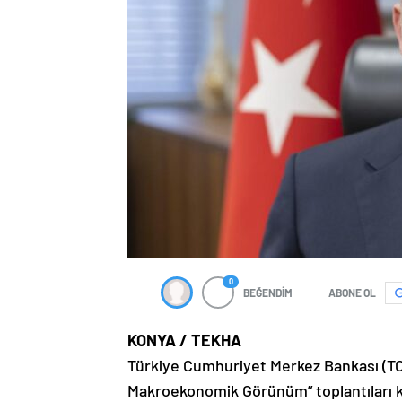
0
BEĞENDİM
ABONE OL
KONYA / TEKHA
Türkiye Cumhuriyet Merkez Bankası (TCM
Makroekonomik Görünüm” toplantıları k