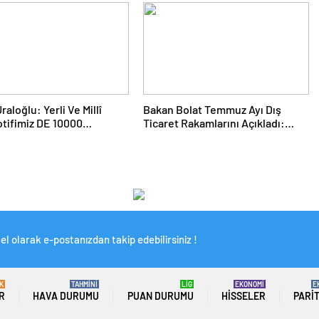
Dolara Ulaştı
aloğlu: Yerli Ve Millî
Bakan Bolat Temmuz Ayı Dış
tifimiz DE 10000
Ticaret Rakamlarını Açıkladı:
a’ya İhraç Edildi
İhracatta Tüm Zamanların
Temmuz Rekoru
l olarak e-postanızdan takip edebilirsiniz !
K
TAHMİNİ
LİG
EKONOMİ
E
R
HAVA DURUMU
PUAN DURUMU
HISSELER
PARI