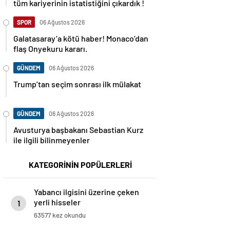
tüm kariyerinin istatistiğini çıkardık !
SPOR
06 Ağustos 2026
Galatasaray’a kötü haber! Monaco’dan
flaş Onyekuru kararı.
GÜNDEM
06 Ağustos 2026
Trump’tan seçim sonrası ilk mülakat
GÜNDEM
06 Ağustos 2026
Avusturya başbakanı Sebastian Kurz
ile ilgili bilinmeyenler
KATEGORİNİN POPÜLERLERİ
Yabancı ilgisini üzerine çeken
yerli hisseler
1
63577 kez okundu