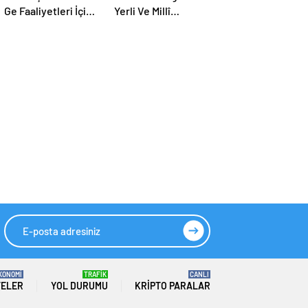
Ge Faaliyetleri İçin
Yerli Ve Millî
2026 Yılında 308
Lokomotifimiz DE
Milyar Lira Tahsis
10000 Tanzanya’ya
Edildi
İhraç Edildi
KONOMİ
TRAFİK
CANLI
TELER
YOL DURUMU
KRIPTO PARALAR