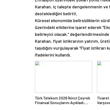
Karahan, iç talepte dengelenmenin ve fi
desteklediğini belirtti.
Küresel ekonomide belirsizliklerin sür
üzerindeki etkilerine işaret ederek “Ek
belirleyici olacak.” değerlendirmesinde
Karahan, fiyat istikrarının yatırım, ür
taşıdığını vurgulayarak “Fiyat istikrarı k
ifadelerini kullandı.
Türk Telekom 2026 İkinci Çeyrek
Ticaret
Finansal Sonuçlarını Açıkladı:
Varşova
Yarı Yıl Geliri 142 Milyar TL’yi Aştı
Buluştu