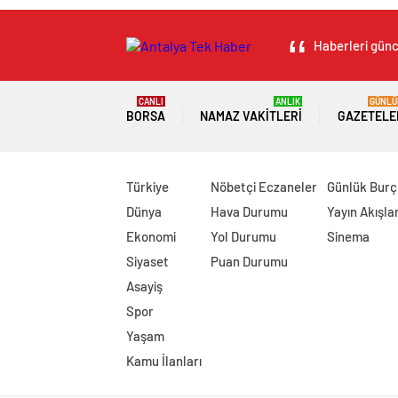
Haberleri günce
CANLI
ANLIK
GÜNLÜ
BORSA
NAMAZ VAKITLERI
GAZETELE
Türkiye
Nöbetçi Eczaneler
Günlük Burç
Dünya
Hava Durumu
Yayın Akışlar
Ekonomi
Yol Durumu
Sinema
Siyaset
Puan Durumu
Asayiş
Spor
Yaşam
Kamu İlanları