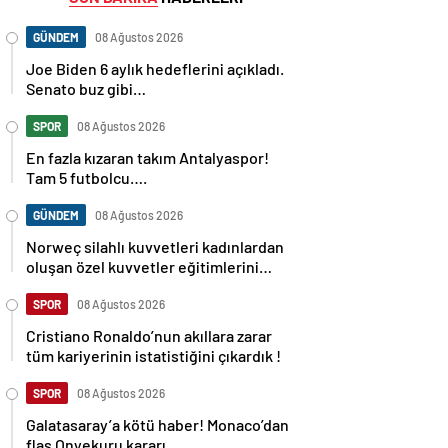
GÜNDEM
08 Ağustos 2026
Joe Biden 6 aylık hedeflerini açıkladı.
Senato buz gibi…
SPOR
08 Ağustos 2026
En fazla kızaran takım Antalyaspor!
Tam 5 futbolcu….
GÜNDEM
08 Ağustos 2026
Norweç silahlı kuvvetleri kadınlardan
oluşan özel kuvvetler eğitimlerini
başlattı.
SPOR
08 Ağustos 2026
Cristiano Ronaldo’nun akıllara zarar
tüm kariyerinin istatistiğini çıkardık !
SPOR
08 Ağustos 2026
Galatasaray’a kötü haber! Monaco’dan
flaş Onyekuru kararı.