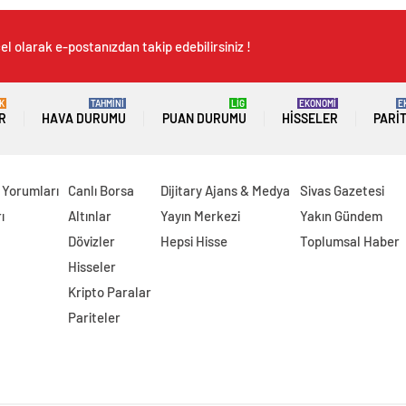
l olarak e-postanızdan takip edebilirsiniz !
K
TAHMİNİ
LİG
EKONOMİ
E
R
HAVA DURUMU
PUAN DURUMU
HISSELER
PARI
 Yorumları
Canlı Borsa
Dijitary Ajans & Medya
Sivas Gazetesi
ı
Altınlar
Yayın Merkezi
Yakın Gündem
Dövizler
Hepsi Hisse
Toplumsal Haber
Hisseler
Kripto Paralar
Pariteler