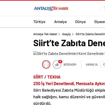
Türkiye
Antalya
Dünya
Siyase
Antalya Tek Haber
Asayiş
Siirt’te Zabıta Denet
Siirt’te Zabıta De
0
BEĞENDİM
ABONE OL
SİİRT / TEKHA
230 İş Yeri Denetlendi, Mevzuata Aykı
Siirt Belediyesi Zabıta Müdürlüğü ekiple
halk sağlığını, kamu düzenini ve güvenli
sürdürdü.