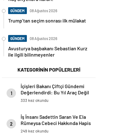
GÜNDEM
08 Ağustos 2026
Trump’tan seçim sonrası ilk mülakat
GÜNDEM
08 Ağustos 2026
Avusturya başbakanı Sebastian Kurz
ile ilgili bilinmeyenler
KATEGORİNİN POPÜLERLERİ
İçişleri Bakanı Çiftçi Gündemi
Değerlendirdi: Bu Yıl Araç Değil
1
Lojman Alacağız
333 kez okundu
İş İnsanı Sadettin Saran Ve Ela
Rümeysa Cebeci Hakkında Hapis
2
İstemi
249 kez okundu