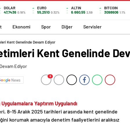
DOLAR
EURO
ALTIN
BITCOIN
47,7436
55,2510
6.660,55
3098606
0.18%
0.32%
2,59
1.1%
t
Ekonomi
Spor
Diğer
Servisler
imleri Kent Genelinde Devam Ediyor
netimleri Kent Genelinde De
0
News
rı Uygulamalara Yaptırım Uygulandı
ri, 8–15 Aralık 2025 tarihleri arasında kent genelinde
ğini korumak amacıyla denetim faaliyetlerini aralıksız