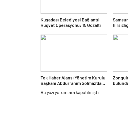
Kuşadası Belediyesi Bağlantılı
Samsun’
Rüşvet Operasyonu: 15 Gözaltı
hırsızlı
Tek Haber Ajansı Yönetim Kurulu
Zonguld
Başkanı Abdurrahim Solmaz’dan
bulund
Adıyaman Cumhuriyet Başsavcısı
otopsiy
Bu yazı yorumlara kapatılmıştır.
Özgür Celbek’e Hayırlı Olsun
Ziyareti