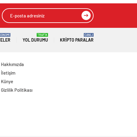
Adıyaman
Cumhuriyet
Başsavcısı Özgür
Celbek’e Hayırlı
Olsun Ziyareti
KONOMİ
TRAFİK
CANLI
TELER
YOL DURUMU
KRIPTO PARALAR
Hakkımızda
İletişim
Künye
Gizlilik Politikası