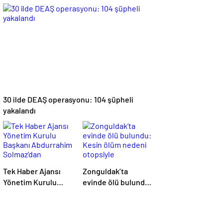
Bağlantılı Rüşvet
hırsızlığı: Şüpheli
Operasyonu: 15
yakalandı
Gözaltı
30 ilde DEAŞ operasyonu: 104 şüpheli
yakalandı
Tek Haber Ajansı
Zonguldak’ta
Yönetim Kurulu
evinde ölü bulundu:
Başkanı
Kesin ölüm nedeni
Abdurrahim
otopsiyle
Solmaz’dan
belirlenecek