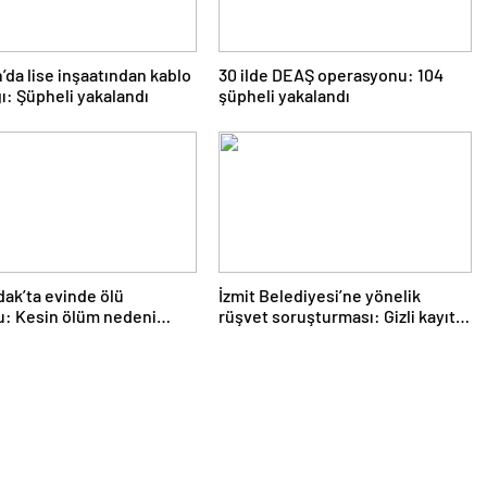
da lise inşaatından kablo
30 ilde DEAŞ operasyonu: 104
ğı: Şüpheli yakalandı
şüpheli yakalandı
ak’ta evinde ölü
İzmit Belediyesi’ne yönelik
u: Kesin ölüm nedeni
rüşvet soruşturması: Gizli kayıt
le belirlenecek
ve ifade detayları dosyada