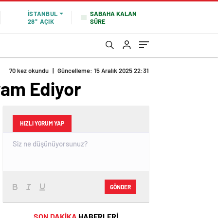
SABAHA KALAN
İSTANBUL
SÜRE
28°
AÇIK
70 kez okundu
|
Güncelleme: 15 Aralık 2025 22:31
vam Ediyor
HIZLI YORUM YAP
GÖNDER
SON DAKİKA
HABERLERİ