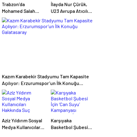
Trabzon’da
İlayda Nur Çürük,
Mohamed Salah
U23 Avrupa Atıcılık
Heyecanı:
Şampiyonası’nda
Taraftarlar
Altın Madalya
Mağazalara Akın Etti
Kazandı
Kazım Karabekir Stadyumu Tam Kapasite
Açılıyor: Erzurumspor’un İlk Konuğu
Galatasaray
Aziz Yıldırım Sosyal
Karşıyaka
Medya Kullanıcıları
Basketbol Şubesi
Hakkında Suç
İçin ‘Can Suyu’