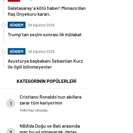
Galatasaray’a kötü haber! Monaco’dan
flaş Onyekuru kararı.
GÜNDEM
06 Ağustos 2026
Trump’tan seçim sonrası ilk mülakat
GÜNDEM
06 Ağustos 2026
Avusturya başbakanı Sebastian Kurz
ile ilgili bilinmeyenler
KATEGORİNİN POPÜLERLERİ
Cristiano Ronaldo’nun akıllara
zarar tüm kariyerinin
1
istatistiğini çıkardık !
1490 kez okundu
NBA’da Doğu ve Batı arasında
maç bu yıl olmayacak, detay
2