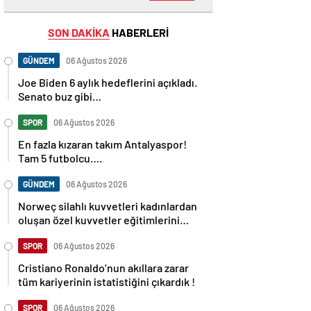
SON DAKİKA
HABERLERİ
GÜNDEM
06 Ağustos 2026
Joe Biden 6 aylık hedeflerini açıkladı.
Senato buz gibi…
SPOR
06 Ağustos 2026
En fazla kızaran takım Antalyaspor!
Tam 5 futbolcu….
GÜNDEM
06 Ağustos 2026
Norweç silahlı kuvvetleri kadınlardan
oluşan özel kuvvetler eğitimlerini
başlattı.
SPOR
06 Ağustos 2026
Cristiano Ronaldo’nun akıllara zarar
tüm kariyerinin istatistiğini çıkardık !
SPOR
06 Ağustos 2026