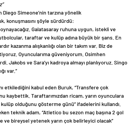
z”
m Diego Simeone’nin tarzına yönelik
k, konuşmasını şöyle sürdürdü:
 oynayacağız. Galatasaray ruhuna uygun, istekli ve
bolcular, taraftar ve kulüp adına büyük bir şans. En
ardır kazanma alışkanlığı olan bir takım var. Biz de
iyoruz. Oyuncularıma güveniyorum. Osimhen
. Jakobs ve Sara’yı kadroya almayı planlıyoruz. Singo
ğı var.”
 etkilediğini kabul eden Buruk, “Transfere çok
nu kaybettik. Taraftarımızdan ricam, yarın oyunculara
ir kulüp olduğunu gösterme günü” ifadelerini kullandı.
eken teknik adam, “Atletico bu sezon maç başına 2 gol
ite ve bireysel yetenek yarın çok belirleyici olacak”