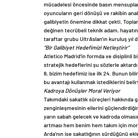
mücadelesi öncesinde basın mensupların
oyuncuların geri dönüşü ve rakibin ana
galibiyetin önemine dikkat çekti. Topla
değinen tecrübeli teknik adam, hayatını 
taraftar grubu UltrAslan’ın kuruluş yıl
“Bir Galibiyet Hedefimizi Netleştirir”
Atletico Madrid’in formda ve disiplinli
stratejik hedeflerini şu sözlerle aktardı:
8, bizim hedefimiz ise ilk 24. Bunun bili
bu avantajı kullanmak istediklerini belirt
Kadroya Dönüşler Moral Veriyor
Takımdaki sakatlık süreçleri hakkında g
zenginleşmesinin ellerini güçlendirdiğ
yarın sabah gelecek ve kadroda olmasın
artması hem benim hem takım için mora
Arda’nın ise sakatlığının sürdüğünü ekl