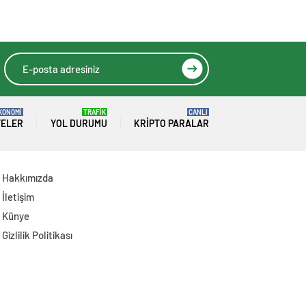
Duyurusunda
Kampanyası
Bulundu
Başlatıldı: İlk
Destek Folkart’tan
KONOMİ
TRAFİK
CANLI
TELER
YOL DURUMU
KRIPTO PARALAR
Hakkımızda
İletişim
Künye
Gizlilik Politikası