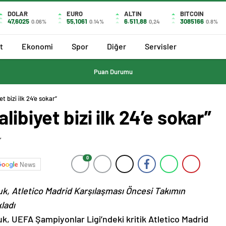
DOLAR
EURO
ALTIN
BITCOIN
47,6025
55,1061
6.511,88
3085166
0.06%
0.14%
0,24
0.8%
t
Ekonomi
Spor
Diğer
Servisler
Puan Durumu
t bizi ilk 24’e sokar”
libiyet bizi ilk 24’e sokar”
0
News
k, Atletico Madrid Karşılaşması Öncesi Takımın
ladı
k, UEFA Şampiyonlar Ligi’ndeki kritik Atletico Madrid