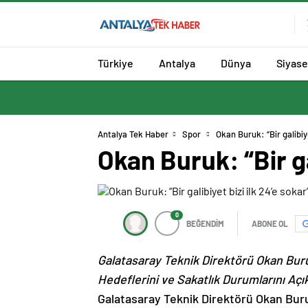
Türkiye
Antalya
Dünya
Siyase
Antalya Tek Haber
Spor
Okan Buruk: “Bir galibiye
Okan Buruk: “Bir ga
0
BEĞENDİM
ABONE OL
Galatasaray Teknik Direktörü Okan Buru
Hedeflerini ve Sakatlık Durumlarını Açık
Galatasaray Teknik Direktörü Okan Buru