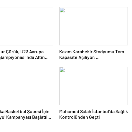
Nur Çürük, U23 Avrupa
Kazım Karabekir Stadyumu Tam
k Şampiyonası’nda Altın
Kapasite Açılıyor:
a Kazandı
Erzurumspor’un İlk Konuğu
Galatasaray
ka Basketbol Şubesi İçin
Mohamed Salah İstanbul’da Sağlık
yu’ Kampanyası Başlatıldı:
Kontrolünden Geçti
tek Folkart’tan