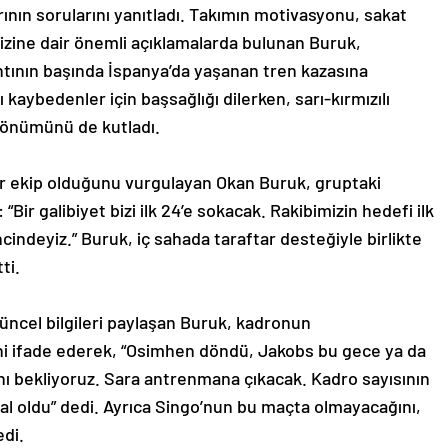
ın sorularını yanıtladı. Takımın motivasyonu, sakat
lizine dair önemli açıklamalarda bulunan Buruk,
ntının başında İspanya’da yaşanan tren kazasına
kaybedenler için başsağlığı dilerken, sarı-kırmızılı
 dönümünü de kutladı.
 bir ekip olduğunu vurgulayan Okan Buruk, gruptaki
 “Bir galibiyet bizi ilk 24’e sokacak. Rakibimizin hedefi ilk
ncindeyiz.” Buruk, iç sahada taraftar desteğiyle birlikte
ti.
üncel bilgileri paylaşan Buruk, kadronun
ini ifade ederek, “Osimhen döndü, Jakobs bu gece ya da
ı bekliyoruz. Sara antrenmana çıkacak. Kadro sayısının
l oldu” dedi. Ayrıca Singo’nun bu maçta olmayacağını,
edi.