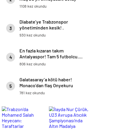
haberimizde.
1108 kez okundu
Diabate’ye Trabzonspor
yönetiminden kesik! .
3
930 kez okundu
En fazla kızaran takım
Antalyaspor! Tam 5 futbolcu….
4
806 kez okundu
Galatasaray’a kötü haber!
Monaco’dan flaş Onyekuru
5
kararı.
781 kez okundu