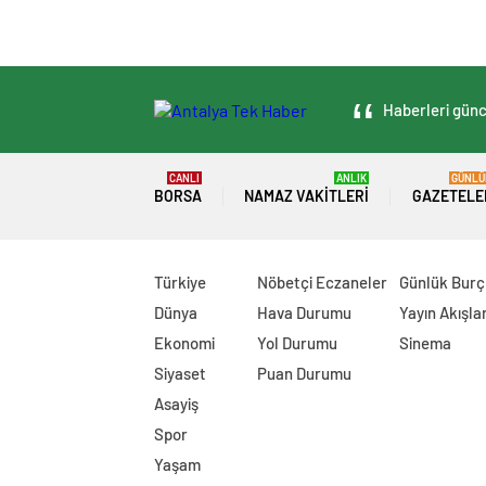
Haberleri günce
CANLI
ANLIK
GÜNLÜ
BORSA
NAMAZ VAKITLERI
GAZETELE
Türkiye
Nöbetçi Eczaneler
Günlük Burç
Dünya
Hava Durumu
Yayın Akışlar
Ekonomi
Yol Durumu
Sinema
Siyaset
Puan Durumu
Asayiş
Spor
Yaşam