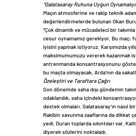
“Galatasaray Ruhuna Uygun Oynamalıyı
Maçın atmosferine ve rakip teknik ada
değerlendirmelerde bulunan Okan Buru
“Çok dinamik ve mücadeleci bir takımla
cesur oynamamız gerekiyor. Bu maç; fut
iyisini yapmak istiyoruz. Karşımızda yıll
maksimumumuzu vererek kazanmak ist
antrenmanda konsantrasyonunu gösterdi
bu maçta olmayacak, Arda’nın da sakatlı
Özeleştiri ve Taraftara Çağrı
Son dönemde saha dışı gündemin takımı
odaklandık, saha içindeki konsantrasyo
destek olmaları. Galatasaray’ın nasıl b
Rakibin savunma zaaflarına da dikkat ç
yedi. Duran toplarda sıkıntıları var. Kal
diyerek sözlerini noktaladı.