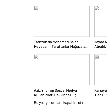
Trabzon’da Mohamed Salah
İlayda 
Heyecanı: Taraftarlar Mağazalara
Atıcılı
Akın Etti
Madaly
Aziz Yıldırım Sosyal Medya
Karşıya
Kullanıcıları Hakkında Suç
‘Can Su
Duyurusunda Bulundu
İlk Des
Bu yazı yorumlara kapatılmıştır.