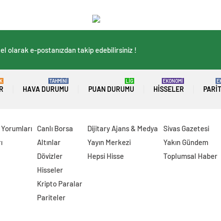
l olarak e-postanızdan takip edebilirsiniz !
K
TAHMİNİ
LİG
EKONOMİ
E
R
HAVA DURUMU
PUAN DURUMU
HISSELER
PARI
 Yorumları
Canlı Borsa
Dijitary Ajans & Medya
Sivas Gazetesi
ı
Altınlar
Yayın Merkezi
Yakın Gündem
Dövizler
Hepsi Hisse
Toplumsal Haber
Hisseler
Kripto Paralar
Pariteler