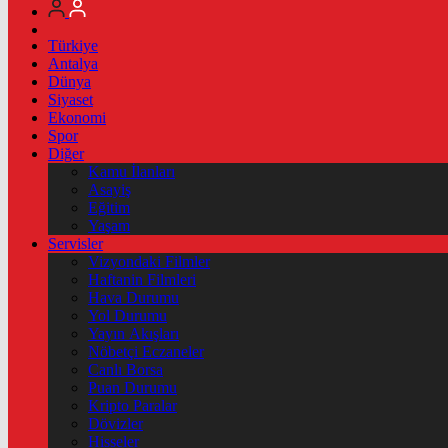
Türkiye
Antalya
Dünya
Siyaset
Ekonomi
Spor
Diğer
Kamu İlanları
Asayiş
Eğitim
Yaşam
Servisler
Vizyondaki Filmler
Haftanin Filmleri
Hava Durumu
Yol Durumu
Yayın Akışları
Nöbetçi Eczaneler
Canlı Borsa
Puan Durumu
Kripto Paralar
Dövizler
Hisseler