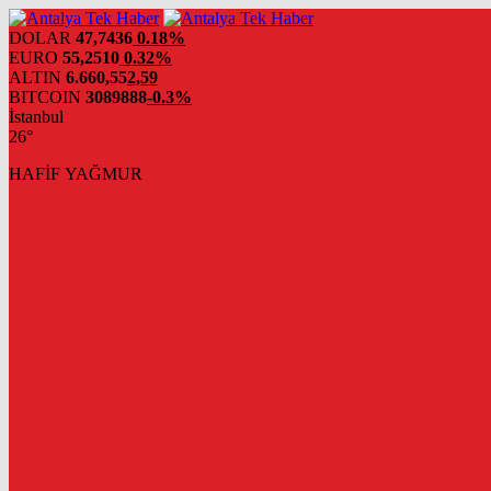
DOLAR
47,7436
0.18%
EURO
55,2510
0.32%
ALTIN
6.660,55
2,59
BITCOIN
3089888
-0.3%
İstanbul
26°
HAFİF YAĞMUR