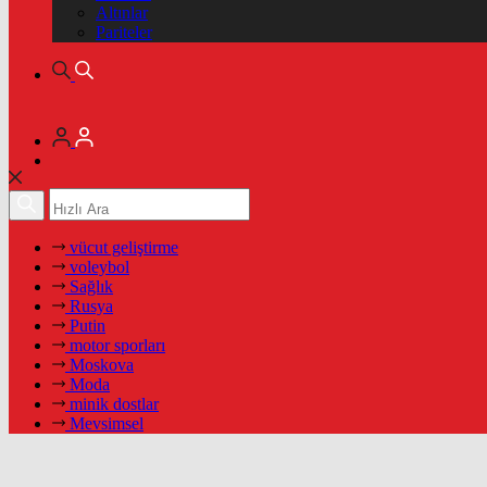
Altınlar
Pariteler
vücut geliştirme
voleybol
Sağlık
Rusya
Putin
motor sporları
Moskova
Moda
minik dostlar
Mevsimsel