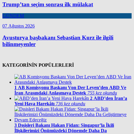
Trump’tan seçim sonrası ilk mülakat
GÜNDEM
07 Ağustos 2026
Avusturya başbakanı Sebastian Kurz ile ilgili
bilinmeyenler
KATEGORİNİN POPÜLERLERİ
1
AB Komisyonu Başkanı Von Der Leyen’den ABD Ve
İran Arasındaki Anlaşmaya Destek
755 kez okundu
2
ABD’den İran’a
Yeni Hava Harekâtı
736 kez okundu
3
Dışişleri Bakanı Hakan Fidan: Singapur’la İkili
İlişkilerimizi Önümüzdeki Dönemde Daha Da