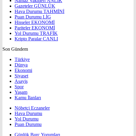
Namaz Vakitleri
ANLIK
Gazeteler
GÜNLÜK
Hava Durumu
TAHMİNİ
Puan Durumu
LİG
Hisseler
EKONOMİ
Pariteler
EKONOMİ
Yol Durumu
TRAFİK
Kripto Paralar
CANLI
Son Gündem
Türkiye
Dünya
Ekonomi
Siyaset
Asayiş
Spor
Yaşam
Kamu İlanları
Nöbetçi Eczaneler
Hava Durumu
Yol Durumu
Puan Durumu
Günlük Burç Yorumları