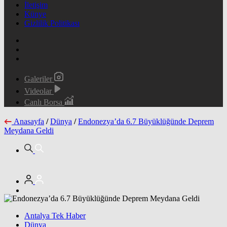
İletişim
Künye
Gizlilik Politikası
Galeriler
Videolar
Canlı Borsa
Anasayfa
/
Dünya
/
Endonezya’da 6.7 Büyüklüğünde Deprem
Meydana Geldi
Antalya Tek Haber
Dünya