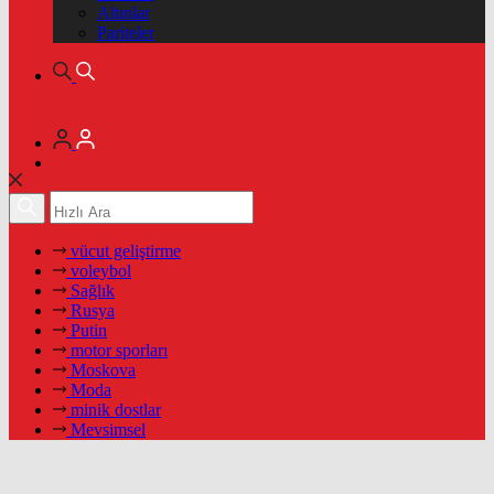
Altınlar
Pariteler
vücut geliştirme
voleybol
Sağlık
Rusya
Putin
motor sporları
Moskova
Moda
minik dostlar
Mevsimsel