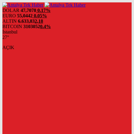
DOLAR
47,7078
0.17%
EURO
55,0442
0.05%
ALTIN
6.633,83
2,18
BITCOIN
3103052
0.4%
İstanbul
27°
AÇIK