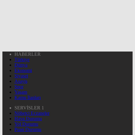
HABERLER
Türkiye
Dünya
Ekonomi
Siyaset
Asayiş
Spor
Yaşam
Kamu İlanları
SERVİSLER 1
Nöbetçi Eczaneler
Hava Durumu
Yol Durumu
Puan Durumu