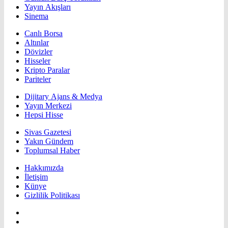
Yayın Akışları
Sinema
Canlı Borsa
Altınlar
Dövizler
Hisseler
Kripto Paralar
Pariteler
Dijitary Ajans & Medya
Yayın Merkezi
Hepsi Hisse
Sivas Gazetesi
Yakın Gündem
Toplumsal Haber
Hakkımızda
İletişim
Künye
Gizlilik Politikası