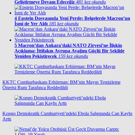
Geliştirmeye Devam Edeceğiz
481 kez okundu
4
Epstein Dosyasında Yeni Perde: Belgelerde Macron’un
İsmi de Yer Aldı
185 kez okundu
5
Macron’dan Ankara’daki NATO Zirvesi’ne İlişkin
Açıklama: İttifakın Avrupa Ayağını Güçlü Bir Şekilde
Yeniden Pekiştirecek
159 kez okundu
KKTC Cumhurbaşkanı Erhürman: BM’nin Mayın Temizleme
Önerisi Rum Tarafınca Reddedildi
Kongo Demokratik Cumhuriyeti’ndeki Ebola Salgınında Can Kaybı
Arttı