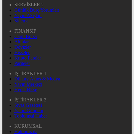
SERVİSLER 2
Günlük Burç Yorumları
Yayın Akışları
Sinema
FİNANSİF
Canlı Borsa
Altınlar
Dövizler
Hisseler
Kripto Paralar
Pariteler
İŞTİRAKLER 1
Dijitary Ajans & Medya
Yayın Merkezi
Hepsi Hisse
İŞTİRAKLER 2
Sivas Gazetesi
Yakın Gündem
Toplumsal Haber
KURUMSAL
Hakkımızda