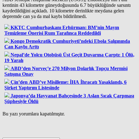
kentinin 43 kilometre güneydoğusunda 6.7 büyüklüğünde sarsıntı
kaydedildiğini açıkladı. 10 kilometre derinlikte meydana gelen
depremde can ya da mal kaybı bildirilmedi.
KKTC Cumhurbaşkanı Erhürman: BM’nin Mayın
Temizleme Önerisi Rum Tarafınca Reddedildi
Kongo Demokratik Cumhuriyeti’ndeki Ebola Salgınında
Can Kaybı Arttı
Nepal’de Yolcu Otobüsü Üst Geçit Duvarına Çarptı: 1 Ölü,
19 Yaralı
ABD’den Norveç’e 270 Milyon Dolarlık Topçu Mermisi
Satışına Onay
Çin’den ABD’ye Misilleme: İHA İhracatı Yasaklandı, 6
Şirket Yaptırım Listesinde
Japonya’da Hayvanat Bahçesinde 3 Aslan Sıcak Çarpması
Şüphesiyle Öldü
Bu yazı yorumlara kapatılmıştır.