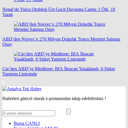
Nepal’de Yolcu Otobüsü Üst Geçit Duvarına Çarptı: 1 Ölü, 19
Yaralı
ABD’den Norveç’e 270 Milyon Dolarlık Topçu Mermisi Satışına
Onay
Çin’den ABD’ye Misilleme: İHA İhracatı Yasaklandı, 6 Şirket
Yaptırım Listesinde
Haberleri güncel olarak e-postanızdan takip edebilirsiniz !
Borsa
CANLI