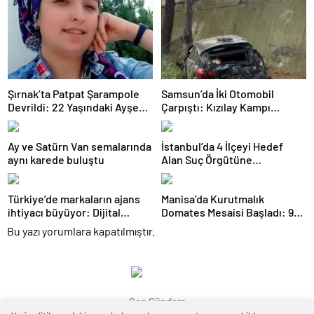
Şırnak’ta Patpat Şarampole
Samsun’da İki Otomobil
Devrildi: 22 Yaşındaki Ayşe
Çarpıştı: Kızılay Kampı
Ece Hayatını Kaybetti, 3 Yaralı
Alanına Savrulan Araçtaki 1
Kişi Yaralandı
Ay ve Satürn Van semalarında
İstanbul’da 4 İlçeyi Hedef
aynı karede buluştu
Alan Suç Örgütüne
Operasyon: 7 Gözaltı
Türkiye’de markaların ajans
Manisa’da Kurutmalık
ihtiyacı büyüyor: Dijital
Domates Mesaisi Başladı: 91
reklam yatırımları 158 milyar
Ülkeye İhraç Ediliyor
Bu yazı yorumlara kapatılmıştır.
TL’yi aştı
Son Gündem