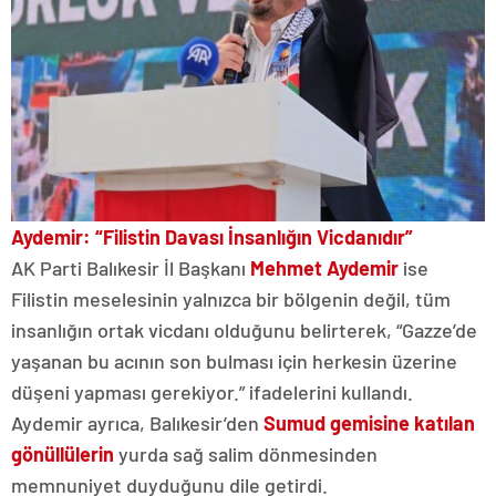
Aydemir: “Filistin Davası İnsanlığın Vicdanıdır”
AK Parti Balıkesir İl Başkanı
Mehmet Aydemir
ise
Filistin meselesinin yalnızca bir bölgenin değil, tüm
insanlığın ortak vicdanı olduğunu belirterek, “Gazze’de
yaşanan bu acının son bulması için herkesin üzerine
düşeni yapması gerekiyor.” ifadelerini kullandı.
Aydemir ayrıca, Balıkesir’den
Sumud gemisine katılan
gönüllülerin
yurda sağ salim dönmesinden
memnuniyet duyduğunu dile getirdi.