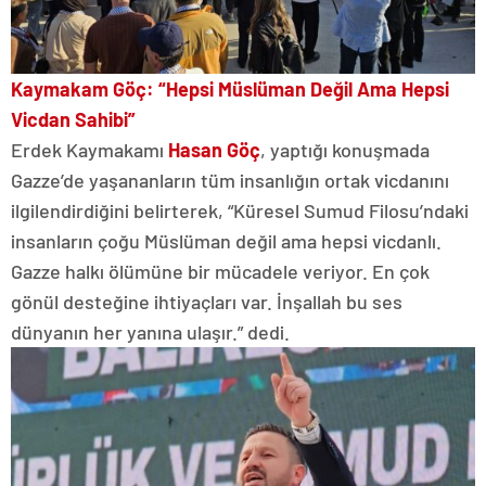
Kaymakam Göç: “Hepsi Müslüman Değil Ama Hepsi
Vicdan Sahibi”
Erdek Kaymakamı
Hasan Göç
, yaptığı konuşmada
Gazze’de yaşananların tüm insanlığın ortak vicdanını
ilgilendirdiğini belirterek, “Küresel Sumud Filosu’ndaki
insanların çoğu Müslüman değil ama hepsi vicdanlı.
Gazze halkı ölümüne bir mücadele veriyor. En çok
gönül desteğine ihtiyaçları var. İnşallah bu ses
dünyanın her yanına ulaşır.” dedi.