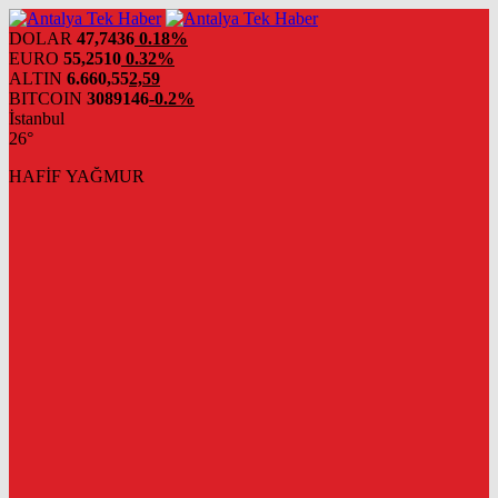
DOLAR
47,7436
0.18%
EURO
55,2510
0.32%
ALTIN
6.660,55
2,59
BITCOIN
3089146
-0.2%
İstanbul
26°
HAFİF YAĞMUR