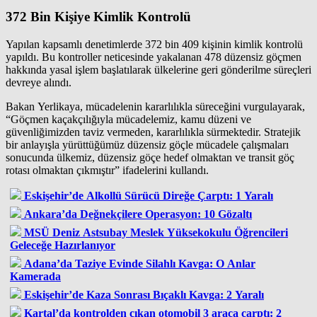
372 Bin Kişiye Kimlik Kontrolü
Yapılan kapsamlı denetimlerde 372 bin 409 kişinin kimlik kontrolü
yapıldı. Bu kontroller neticesinde yakalanan 478 düzensiz göçmen
hakkında yasal işlem başlatılarak ülkelerine geri gönderilme süreçleri
devreye alındı.
Bakan Yerlikaya, mücadelenin kararlılıkla süreceğini vurgulayarak,
“Göçmen kaçakçılığıyla mücadelemiz, kamu düzeni ve
güvenliğimizden taviz vermeden, kararlılıkla sürmektedir. Stratejik
bir anlayışla yürüttüğümüz düzensiz göçle mücadele çalışmaları
sonucunda ülkemiz, düzensiz göçe hedef olmaktan ve transit göç
rotası olmaktan çıkmıştır” ifadelerini kullandı.
Eskişehir’de Alkollü Sürücü Direğe Çarptı: 1 Yaralı
Ankara’da Değnekçilere Operasyon: 10 Gözaltı
MSÜ Deniz Astsubay Meslek Yüksekokulu Öğrencileri
Geleceğe Hazırlanıyor
Adana’da Taziye Evinde Silahlı Kavga: O Anlar
Kamerada
Eskişehir’de Kaza Sonrası Bıçaklı Kavga: 2 Yaralı
Kartal’da kontrolden çıkan otomobil 3 araca çarptı: 2