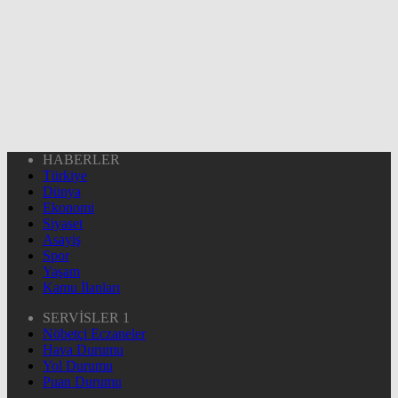
HABERLER
Türkiye
Dünya
Ekonomi
Siyaset
Asayiş
Spor
Yaşam
Kamu İlanları
SERVİSLER 1
Nöbetçi Eczaneler
Hava Durumu
Yol Durumu
Puan Durumu