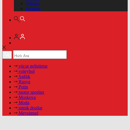
Altınlar
Pariteler
vücut geliştirme
voleybol
Sağlık
Rusya
Putin
motor sporları
Moskova
Moda
minik dostlar
Mevsimsel