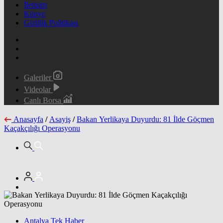
İletişim
Künye
Gizlilik Politikası
Galeriler
Videolar
Canlı Borsa
Anasayfa
/
Asayiş
/
Bakan Yerlikaya Duyurdu: 81 İlde Göçmen
Kaçakçılığı Operasyonu
Antalya Tek Haber