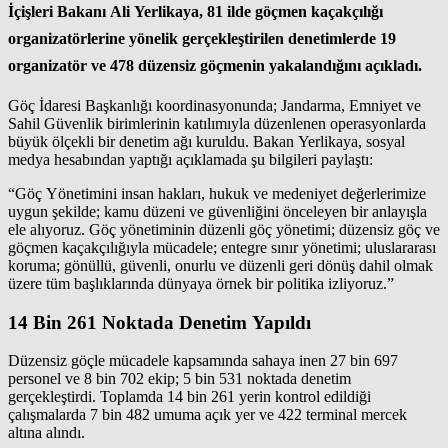
İçişleri Bakanı Ali Yerlikaya, 81 ilde göçmen kaçakçılığı
organizatörlerine yönelik gerçekleştirilen denetimlerde 19
organizatör ve 478 düzensiz göçmenin yakalandığını açıkladı.
Göç İdaresi Başkanlığı koordinasyonunda; Jandarma, Emniyet ve
Sahil Güvenlik birimlerinin katılımıyla düzenlenen operasyonlarda
büyük ölçekli bir denetim ağı kuruldu. Bakan Yerlikaya, sosyal
medya hesabından yaptığı açıklamada şu bilgileri paylaştı:
“Göç Yönetimini insan hakları, hukuk ve medeniyet değerlerimize
uygun şekilde; kamu düzeni ve güvenliğini önceleyen bir anlayışla
ele alıyoruz. Göç yönetiminin düzenli göç yönetimi; düzensiz göç ve
göçmen kaçakçılığıyla mücadele; entegre sınır yönetimi; uluslararası
koruma; gönüllü, güvenli, onurlu ve düzenli geri dönüş dahil olmak
üzere tüm başlıklarında dünyaya örnek bir politika izliyoruz.”
14 Bin 261 Noktada Denetim Yapıldı
Düzensiz göçle mücadele kapsamında sahaya inen 27 bin 697
personel ve 8 bin 702 ekip; 5 bin 531 noktada denetim
gerçekleştirdi. Toplamda 14 bin 261 yerin kontrol edildiği
çalışmalarda 7 bin 482 umuma açık yer ve 422 terminal mercek
altına alındı.