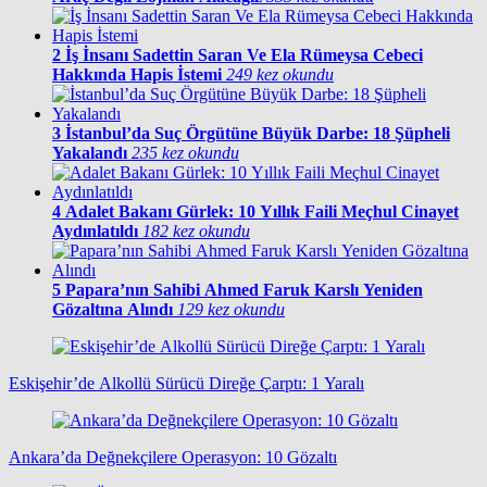
2
İş İnsanı Sadettin Saran Ve Ela Rümeysa Cebeci
Hakkında Hapis İstemi
249 kez okundu
3
İstanbul’da Suç Örgütüne Büyük Darbe: 18 Şüpheli
Yakalandı
235 kez okundu
4
Adalet Bakanı Gürlek: 10 Yıllık Faili Meçhul Cinayet
Aydınlatıldı
182 kez okundu
5
Papara’nın Sahibi Ahmed Faruk Karslı Yeniden
Gözaltına Alındı
129 kez okundu
Eskişehir’de Alkollü Sürücü Direğe Çarptı: 1 Yaralı
Ankara’da Değnekçilere Operasyon: 10 Gözaltı