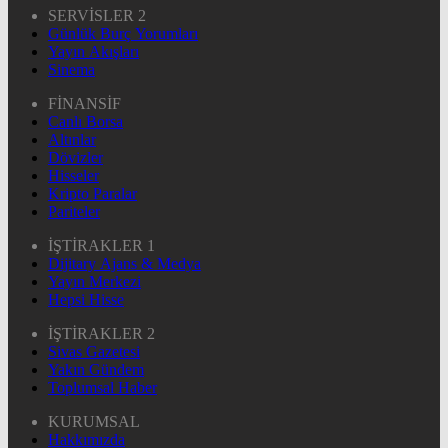
SERVİSLER 2
Günlük Burç Yorumları
Yayın Akışları
Sinema
FİNANSİF
Canlı Borsa
Altınlar
Dövizler
Hisseler
Kripto Paralar
Pariteler
İŞTİRAKLER 1
Dijitary Ajans & Medya
Yayın Merkezi
Hepsi Hisse
İŞTİRAKLER 2
Sivas Gazetesi
Yakın Gündem
Toplumsal Haber
KURUMSAL
Hakkımızda