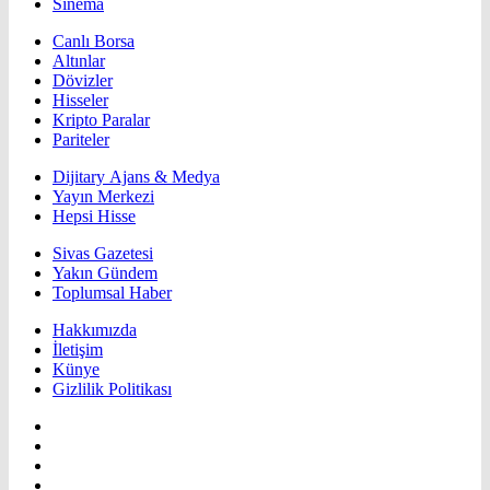
Sinema
Canlı Borsa
Altınlar
Dövizler
Hisseler
Kripto Paralar
Pariteler
Dijitary Ajans & Medya
Yayın Merkezi
Hepsi Hisse
Sivas Gazetesi
Yakın Gündem
Toplumsal Haber
Hakkımızda
İletişim
Künye
Gizlilik Politikası