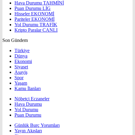
Hava Durumu
TAHMİNİ
Puan Durumu
LİG
Hisseler
EKONOMİ
Pariteler
EKONOMİ
Yol Durumu
TRAFİK
Kripto Paralar
CANLI
Son Gündem
Türkiye
Dünya
Ekonomi
Siyaset
Asayiş
Spor
Yaşam
Kamu İlanları
Nöbetçi Eczaneler
Hava Durumu
Yol Durumu
Puan Durumu
Günlük Burç Yorumları
Yayın Akışları